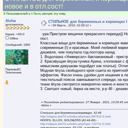
новое и в отл.сост!
0 Пользователей и 1 Гость смотрят эту тему.
Aloha
СТИЛЬНОЕ для беременных и кормящих I LO
долгожитель
«
:
06 Марта , 2016, 02:06:12 »
:ура:Пристрою вещички прекрасного периода)) Нов
Карма: +45/-0
пост.
Offline
Классные вещи для беременных и кормящих мамо
Сообщений: 1950
современные (!) и красивые. Моей любимой марки
дешевле, чем покупала год-полтора назад.
1. Водолазка «Универсал» баклажановый - прист
2. Красивущая блуза-туника Арина, хлопковая с 
невысоким девушкам подойдет как платье). Отлич
Парковый2,
Модная блуза свободного кроя сшита из приятной
Тополиника
эффектом. Фасон очень удобен для ношения в пе
текстильный поясок завязывается спереди, на кр
ткани блуза смотрится невероятно нежно и женст
3. Свитшот новый, бирка на месте, р-р 46 - дешев
«
Последнее редактирование: 27 Января , 2021, 13:29:45 от
Aloha
»
Стильное для беременных/кормящих, 42-46
http://objava.deti74.ru/index.php/topic,697910.0.html
HOOPS, ELLOS, GOLD&ZISS (42-44-46) -
http://objava.deti74.ru/index.php/topic,710711.0.html
для модного мальчика, 92-116 - в профиле