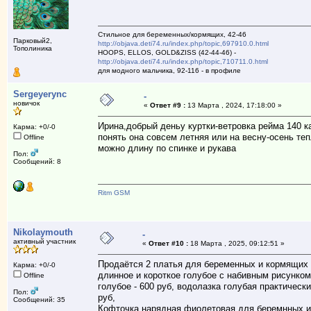
Стильное для беременных/кормящих, 42-46
Парковый2,
http://objava.deti74.ru/index.php/topic,697910.0.html
Тополиника
HOOPS, ELLOS, GOLD&ZISS (42-44-46) -
http://objava.deti74.ru/index.php/topic,710711.0.html
для модного мальчика, 92-116 - в профиле
Sergeyerync
-
новичок
«
Ответ #9 :
13 Марта , 2024, 17:18:00 »
Ирина,добрый деньу куртки-ветровка рейма 140 к
Карма: +0/-0
понять она совсем летняя или на весну-осень те
Offline
можно длину по спинке и рукава
Пол:
Сообщений: 8
Ritm GSM
Nikolaymouth
-
активный участник
«
Ответ #10 :
18 Марта , 2025, 09:12:51 »
Продаётся 2 платья для беременных и кормящих 
Карма: +0/-0
длинное и короткое голубое с набивным рисунком
Offline
голубое - 600 руб, водолазка голубая практическ
Пол:
руб,
Сообщений: 35
Кофточка нарядная фиолетовая для беремнных и 