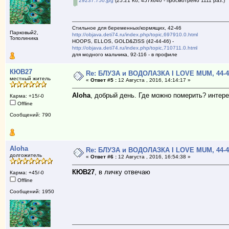
29237.750.jpg
(25.21 Кб, 457x640 - просмотрено 1111 раз.)
Стильное для беременных/кормящих, 42-46
Парковый2,
http://objava.deti74.ru/index.php/topic,697910.0.html
Тополиника
HOOPS, ELLOS, GOLD&ZISS (42-44-46) -
http://objava.deti74.ru/index.php/topic,710711.0.html
для модного мальчика, 92-116 - в профиле
КЮВ27
Re: БЛУЗА и ВОДОЛАЗКА I LOVE MUM, 44-4
местный житель
«
Ответ #5 :
12 Августа , 2016, 14:14:17 »
Aloha
, добрый день. Где можно померить? интере
Карма: +15/-0
Offline
Сообщений: 790
Aloha
Re: БЛУЗА и ВОДОЛАЗКА I LOVE MUM, 44-4
долгожитель
«
Ответ #6 :
12 Августа , 2016, 16:54:38 »
КЮВ27
, в личку отвечаю
Карма: +45/-0
Offline
Сообщений: 1950