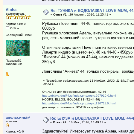
Aloha
Re: ТУНИКА и ВОДОЛАЗКА I LOVE MUM, 44,
долгожитель
«
Ответ #1 :
26 Апреля , 2016, 11:25:41 »
Рубашка i love mum, 44-46, полиэстер высокого ка
Карма: +45/-0
600руб
Offline
Рубашка хлопковая Адель, визуально похожа на д
Сообщений: 1950
раз, есть маленький нюанс - утеряна пуговка с м
Отличные водолазки I love mum из качественной 
Либерти индиго (в цветочек), 48 на 44-46 - 450руб
"Либерти" 44 (можно на 42-44), немного подзакатал
Парковый2,
350руб
Тополиника
Лонгсливы "Аннета" 44, только постираны, вообще
«
Последнее редактирование: 13 Ноября , 2020, 11:39:17 от
Aloha
»
Стильное для беременных/кормящих, 42-46
http://objava.deti74.ru/index.php/topic,697910.0.html
HOOPS, ELLOS, GOLD&ZISS (42-44-46) -
http://objava.deti74.ru/index.php/topic,710711.0.html
для модного мальчика, 92-116 - в профиле
апельсинк@
Re: БЛУЗА и ВОДОЛАЗКА I LOVE MUM, 44-4
новичок
«
Ответ #2 :
16 Мая , 2016, 14:49:11 »
Здравствуйте! Интересует туника Арина, какая д
Карма: +0/-0