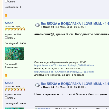
Offline
Сообщений: 1
Aloha
Re: БЛУЗА и ВОДОЛАЗКА I LOVE MUM, 44-4
долгожитель
«
Ответ #3 :
16 Мая , 2016, 16:37:00 »
апельсинк@
, длина 85см. Координаты отправляю
Карма: +45/-0
Offline
Сообщений: 1950
Стильное для беременных/кормящих, 42-46
Парковый2,
http://objava.deti74.ru/index.php/topic,697910.0.html
Тополиника
HOOPS, ELLOS, GOLD&ZISS (42-44-46) -
http://objava.deti74.ru/index.php/topic,710711.0.html
для модного мальчика, 92-116 - в профиле
Aloha
Re: БЛУЗА и ВОДОЛАЗКА I LOVE MUM, 44-4
долгожитель
«
Ответ #4 :
16 Мая , 2016, 16:48:01 »
Нашла архивное фото этой блузы в белом цвете
Карма: +45/-0
Offline
Сообщений: 1950