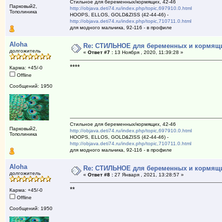
Стильное для беременных/кормящих, 42-46
Парковый2,
http://objava.deti74.ru/index.php/topic,697910.0.html
Тополиника
HOOPS, ELLOS, GOLD&ZISS (42-44-46) -
http://objava.deti74.ru/index.php/topic,710711.0.html
для модного мальчика, 92-116 - в профиле
Aloha
Re: СТИЛЬНОЕ для беременных и кормящих 
долгожитель
«
Ответ #7 :
13 Ноября , 2020, 11:39:28 »
****
Карма: +45/-0
Offline
Сообщений: 1950
Стильное для беременных/кормящих, 42-46
Парковый2,
http://objava.deti74.ru/index.php/topic,697910.0.html
Тополиника
HOOPS, ELLOS, GOLD&ZISS (42-44-46) -
http://objava.deti74.ru/index.php/topic,710711.0.html
для модного мальчика, 92-116 - в профиле
Aloha
Re: СТИЛЬНОЕ для беременных и кормящих 
долгожитель
«
Ответ #8 :
27 Января , 2021, 13:28:57 »
**
Карма: +45/-0
Offline
Сообщений: 1950