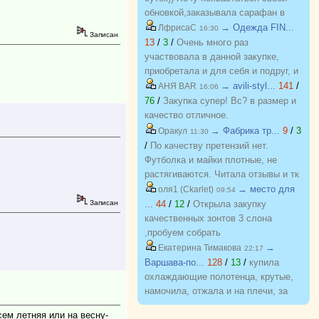
обновкой,заказывала сарафан в
закупке (Нагорная трикотаж) и
→ Одежда FIN...
ЛфрисаС
16:30
Записан
осталась в полном восторге от
13
/
3
/
Очень много раз
качества)) Соответствие
участвовала в данной закупке,
размерности и качество Выше
приобретала и для себя и подруг, и
всяких похвал))
джинсы, и джемпера, и платья, и
→ avili-styl...
141
/
АНЯ BAR
16:06
блузки, вещи качественные,
76
/
Закупка супер! Вс? в размер и
соответствуют размеру и
качество отличное.
описанию, организатор умничка
→ Фабрика тр...
9
/
3
Оракул
11:30
всегда оперативно отвечает, с
/
По качеству претензий нет.
удовольствием буду участвовать
Футболка и майки плотные, не
еще!
растягиваются. Читала отзывы и тк
люблю не в облипку вещи, на свой
→ место для
оля1 (Ckarlet)
09:54
46р-р заказала все вещи 48, все
Записан
...
44
/
12
/
Открыла закупку
равно получилось в облипку, и на
качественных зонтов 3 слона
мой взгляд на рост 165-168
,пробуем собрать
женский, у меня 173 мне
https://zakupki.deti74.ru/index.php?
→
Екатерина Тимакова
22:17
коротковато, но ношу все вещи с
route=purchase/show&id=1851321
Варшава-по...
128
/
13
/
купила
юбками не заправляя.
охлаждающие полотенца, крутые,
намочила, отжала и на плечи, за
счет сетчатого переплетения при
сем летняя или на весну-