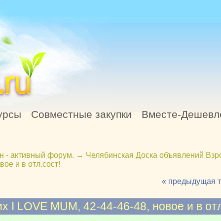
урсы
Совместные закупки
Вместе-Дешевл
н - активный форум.
→
Челябинская Доска объявлений Взр
ое и в отл.сост!
« предыдущая 
I LOVE MUM, 42-44-46-48, новое и в отл