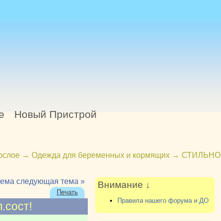
е
Новый Пристрой
ослое
→
Одежда для беременных и кормящих
→
СТИЛЬНО
тема
следующая тема »
Внимание ↓
Печать
Правила нашего форума и ДО
.сост!