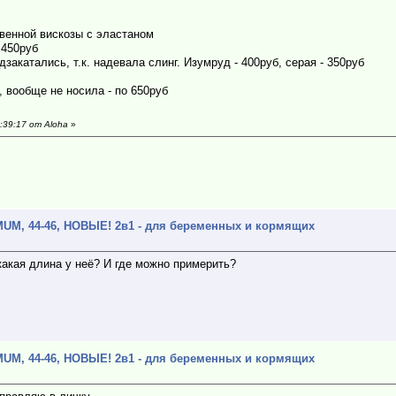
твенной вискозы с эластаном
- 450руб
дзакатались, т.к. надевала слинг. Изумруд - 400руб, серая - 350руб
, вообще не носила - по 650руб
:39:17 от Aloha
»
UM, 44-46, НОВЫЕ! 2в1 - для беременных и кормящих
какая длина у неё? И где можно примерить?
UM, 44-46, НОВЫЕ! 2в1 - для беременных и кормящих