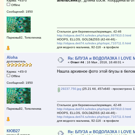
апельсинк@
, длина 85см. Координаты о
Карма: +45/-0
Offline
Сообщений: 1950
Стильное для беременных/кормящих, 42-46
http://objava.deti74.ru/index.php/topic,697910.0.html
Парковый2, Тополиника
HOOPS, ELLOS, GOLD&ZISS (42-44-46) -
http://objava.deti74.ru/index.php/topic,710711.0.html
для модного мальчика, 92-116 - в профиле
Aloha
Re: БЛУЗА и ВОДОЛАЗКА I LOVE M
долгожитель
«
Ответ #4 :
16 Мая , 2016, 16:48:01 »
Нашла архивное фото этой блузы в белом
Карма: +45/-0
Offline
Сообщений: 1950
29237.750.jpg
(25.21 Кб, 457x640 - просмотрено 11
Стильное для беременных/кормящих, 42-46
Парковый2, Тополиника
http://objava.deti74.ru/index.php/topic,697910.0.html
HOOPS, ELLOS, GOLD&ZISS (42-44-46) -
http://objava.deti74.ru/index.php/topic,710711.0.html
для модного мальчика, 92-116 - в профиле
КЮВ27
Re: БЛУЗА и ВОДОЛАЗКА I LOVE M
местный житель