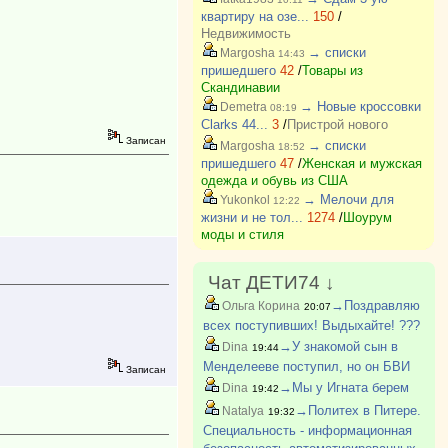
квартиру на озе...
150
/
Недвижимость
→ списки
Margosha
14:43
пришедшего
42
/
Товары из
Скандинавии
→ Новые кроссовки
Demetra
08:19
Clarks 44...
3
/
Пристрой нового
Записан
→ списки
Margosha
18:52
пришедшего
47
/
Женская и мужская
одежда и обувь из США
→ Мелочи для
Yukonkol
12:22
жизни и не тол...
1274
/
Шоурум
моды и стиля
Чат ДЕТИ74 ↓
→Поздравляю
Ольга Корина
20:07
всех поступивших! Выдыхайте! ???
→У знакомой сын в
Dina
19:44
Менделееве поступил, но он БВИ
Записан
→Мы у Игната берем
Dina
19:42
→Политех в Питере.
Natalya
19:32
Специальность - информационная