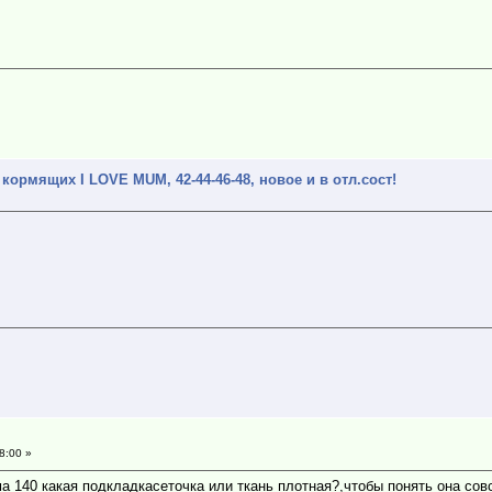
ормящих I LOVE MUM, 42-44-46-48, новое и в отл.сост!
8:00 »
а 140 какая подкладкасеточка или ткань плотная?,чтобы понять она сов