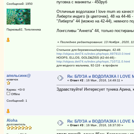
пуговка с манжеты - 450руб
Сообщений: 1950
Отличные водолазки I love mum из качес
Либерти индиго (в цветочек), 48 на 44-46 
"Либерти" 44 (можно на 42-44), немного по
Парковый2, Тополиника
Лонгсливы "Аннета" 44, только постираны
«
Последнее редактирование: 13 Ноября , 2020, 11
Стильное для беременных/кормящих, 42-46
http://objava.deti74.ru/index.php/topic,697910.0.html
HOOPS, ELLOS, GOLD&ZISS (42-44-46) -
http://objava.deti74.ru/index.php/topic,710711.0.html
для модного мальчика, 92-116 - в профиле
апельсинк@
Re: БЛУЗА и ВОДОЛАЗКА I LOVE M
новичок
«
Ответ #2 :
16 Мая , 2016, 14:49:11 »
Здравствуйте! Интересует туника Арина, 
Карма: +0/-0
Offline
Сообщений: 1
Aloha
Re: БЛУЗА и ВОДОЛАЗКА I LOVE M
долгожитель
«
Ответ #3 :
16 Мая , 2016, 16:37:00 »