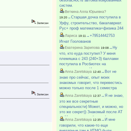
безопасность автоматизированных
систем.
Веткина Алла Юрьевна?
→Старшая дочка поступила в
19:20
Урфу, строительство, бакалавриат.
Записан
Рус+ проф математика+физика 244
балла.
→+79514442753
Лариса
19:11
Игнат Гоолованов
→Ну
Екатерина Зарипова
19:08
что, кто куда поступил? У меня
племяшка с 243 (240+3) баллами
поступила в Росбиотех на
химтехнологию. Изначально еще
→Вот не
Anna Zaretskaya
12:40
рассматривала Менделеевку, но по
знаю про сейчас, опыт моих
сравнению с прошлым годом
знакомых говорит, что перевестись
проходной вырос с 225 до 250 ?
можно только после 1 семестра
Кстати, 3?
первого курса и только туда, где
Записан
→Я не знаю,
Anna Zaretskaya
12:37
академическая разница не
это же все секретные
превышает 8 баллов. Там сейчас
специальности) Может, и можно, но
какие-то препоны. Раньше студент?
это же секрет)) Знакомый после АТ
на Машгородке работает (но у него
→И мне
Anna Zaretskaya
12:35
тоже секретная специальность) в
говорили, что какие-то еще
КБ (конструкторское бюро, не
внезапные там в ИТМО были