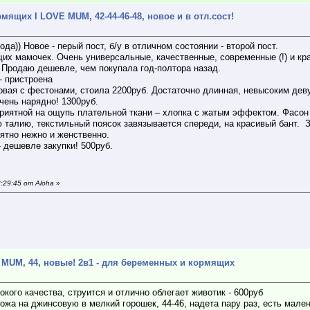
щих I LOVE MUM, 42-44-46-48, новое и в отл.сост!
а)) Новое - перый пост, б/у в отличном состоянии - второй пост.
их мамочек. Очень универсальные, качественные, современные (!) и к
. Продаю дешевле, чем покупала год-полтора назад.
- пристроена
ковая с фестонами, стоила 2200руб. Достаточно длинная, невысоким дев
очень нарядно! 1300руб.
приятной на ощупь плательной ткани – хлопка с жатым эффектом. Фасон
 талию, текстильный поясок завязывается спереди, на красивый бант. 
ятно нежно и женственно.
- дешевле закупки! 500руб.
:29:45 от Aloha
»
MUM, 44, новые! 2в1 - для беременных и кормящих
окого качества, струится и отлично облегает животик - 600руб
жа на джинсовую в мелкий горошек, 44-46, надета пару раз, есть мален