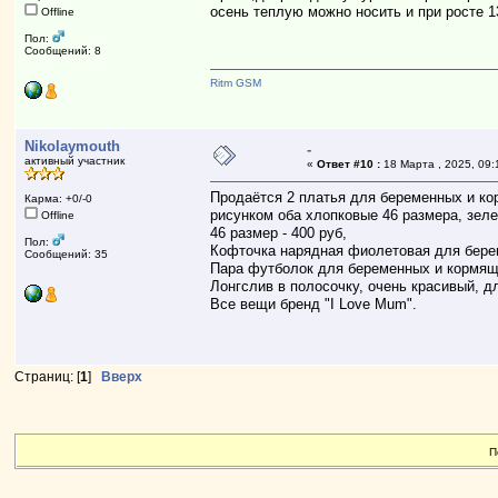
осень теплую можно носить и при росте 1
Offline
Пол:
Сообщений: 8
Ritm GSM
Nikolaymouth
-
активный участник
«
Ответ #10 :
18 Марта , 2025, 09:
Продаётся 2 платья для беременных и ко
Карма: +0/-0
рисунком оба хлопковые 46 размера, зеле
Offline
46 размер - 400 руб,
Пол:
Кофточка нарядная фиолетовая для бере
Сообщений: 35
Пара футболок для беременных и кормящи
Лонгслив в полосочку, очень красивый, д
Все вещи бренд "I Love Mum".
Страниц: [
1
]
Вверх
П