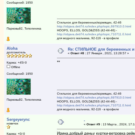
Сообщений: 1950
Стильное для беременных/кормящих, 42-46
http://objava.deti74.ru/index.php/topic,697910.0.html
Парковый2, Тополиника
HOOPS, ELLOS, GOLD&ZISS (42-44-46) -
http://objava.deti74.ru/index.php/topic,710711.0.html
для модного мальчика, 92-116 - в профиле
Aloha
Re: СТИЛЬНОЕ для беременных и к
долгожитель
«
Ответ #8 :
27 Января , 2021, 13:28:57 »
**
Карма: +45/-0
Offline
Сообщений: 1950
Стильное для беременных/кормящих, 42-46
http://objava.deti74.ru/index.php/topic,697910.0.html
Парковый2, Тополиника
HOOPS, ELLOS, GOLD&ZISS (42-44-46) -
http://objava.deti74.ru/index.php/topic,710711.0.html
для модного мальчика, 92-116 - в профиле
Sergeyerync
-
новичок
«
Ответ #9 :
13 Марта , 2024, 17:1
Ирина,добрый деньу куртки-ветровка рейм
Карма: +0/-0