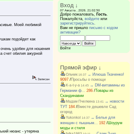
Вход ↓
07 Августа , 2026, 21:02:50
Добро пожаловать,
Гость
.
Пожалуйста,
войдите
или
зарегистрируйтесь
.
расивые. Моей любимой
Вам не пришло
письмо с кодом
активации?
ушкам подойдет как
Войти
 очень удобен для ношения
За счет обилия ажурной
Прямой эфир ↓
→ Илюша Ткаченко!
Ольчик
16:37
9097
/
Просьбы о помощи
Записан
→ DM-витамины из
K-a-t-y-a
14:45
Германии ф...
286
/
Товары из
Скандинавии
→ новости
Мадам Пчелкина
13:41
ТУТ
184
/
Вместе дешевле Сад
огород
→ Белье для
Yukonkol
14:37
женщин с пышным...
192
/
Шоурум
моды и стиля
ький нюанс - утеряна
→ Сдам 3-ую
fatka1983
10:11