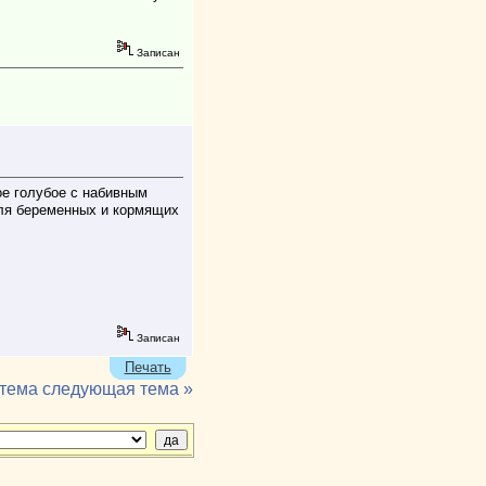
малейшем дуновении ветерка идет
приятное охлаждение. Мне очень
понравилось, рекомендую.
Записан
Отличные полотенца, мяконькие,
хорошо впитывают. Спасибо за
подарочек и что получилось учесть
пожелания по цвету!!! Отличный
организатор, всегда поможет с
выбором!
ое голубое с набивным
 для беременных и кормящих
Записан
Печать
 тема
следующая тема »