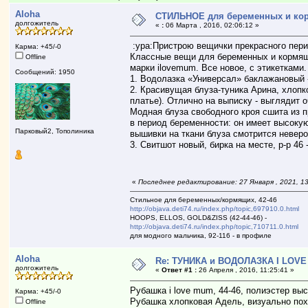
Aloha
СТИЛЬНОЕ для беременных и кормя
долгожитель
«
:
06 Марта , 2016, 02:06:12 »
:ура:Пристрою вещички прекрасного период
Карма: +45/-0
Классные вещи для беременных и кормящ
Offline
марки ilovemum. Все новое, с этикетками
Сообщений: 1950
1. Водолазка «Универсал» баклажановый 
2. Красивущая блуза-туника Арина, хлоп
платье). Отлично на выписку - выглядит 
Модная блуза свободного кроя сшита из 
в период беременности: он имеет высокую
Парковый2, Тополиника
вышивки на ткани блуза смотрится неверо
3. Свитшот новый, бирка на месте, р-р 46 
«
Последнее редактирование: 27 Января , 2021, 13
Стильное для беременных/кормящих, 42-46
http://objava.deti74.ru/index.php/topic,697910.0.html
HOOPS, ELLOS, GOLD&ZISS (42-44-46) -
http://objava.deti74.ru/index.php/topic,710711.0.html
для модного мальчика, 92-116 - в профиле
Aloha
Re: ТУНИКА и ВОДОЛАЗКА I LOVE 
долгожитель
«
Ответ #1 :
26 Апреля , 2016, 11:25:41 »
Рубашка i love mum, 44-46, полиэстер выс
Карма: +45/-0
Рубашка хлопковая Адель, визуально похо
Offline