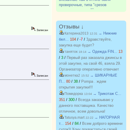
магазин). Все хорошо.
проверочные, типа "срезов
остаточных знаний", и чуть не
полкурса вылетели. Не было
остаточных знаний...
Отзывы ↓
Записан
→ Нижние
Катерина2013
12:31
бел...
104
/
-7
/
Здравствуйте,
закупка еще будет?
→ Одежда FIN...
13
таняток
18:14
/
3
/
Первый раз заказала джинсы в
этой закупке, на свой 46, взяла 29.
Организатор оперативно отвечает
на вопросы. Спасибо!!!
→ ШИКАРНЫЕ
монетка2
Записан
15:52
П...
80
/
38
/
Pompa . ждем
открытия закупки!!!
→ Трикотаж C...
Помидорка
13:04
351
/
300
/
Всегда заказываю у
данного поставщика. Качество
отличное, всем довольна!
→ НАГОРНАЯ
Tatusya.mart
22:22
т...
154
/
84
/
Всем доброго времени
суток)) Хочу похвастаться своей