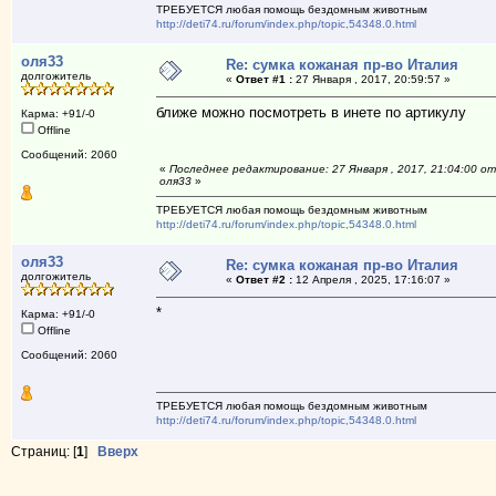
ТРЕБУЕТСЯ любая помощь бездомным животным
http://deti74.ru/forum/index.php/topic,54348.0.html
оля33
Re: сумка кожаная пр-во Италия
долгожитель
«
Ответ #1 :
27 Января , 2017, 20:59:57 »
ближе можно посмотреть в инете по артикулу
Карма: +91/-0
Offline
Сообщений: 2060
«
Последнее редактирование: 27 Января , 2017, 21:04:00 от
оля33
»
ТРЕБУЕТСЯ любая помощь бездомным животным
http://deti74.ru/forum/index.php/topic,54348.0.html
оля33
Re: сумка кожаная пр-во Италия
долгожитель
«
Ответ #2 :
12 Апреля , 2025, 17:16:07 »
*
Карма: +91/-0
Offline
Сообщений: 2060
ТРЕБУЕТСЯ любая помощь бездомным животным
http://deti74.ru/forum/index.php/topic,54348.0.html
Страниц: [
1
]
Вверх