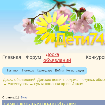
Доска
Главная
Форум
Конкур
объявлений
Начало
Помощь
Календарь
Войти
Регистрация
Доска объявлений. Детские вещи, продажа, покупка, обме
→
Аксессуары
→
сумка кожаная пр-во Италия
Страниц: [
1
]
Вниз
сумка кожаная пр-во Италия