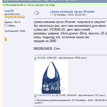
0 Пользователей и 1 Гость смотрят эту тему.
оля33
сумка кожаная пр-во Италия
долгожитель
«
:
22 Ноября , 2016, 22:20:45 »
сумка кожаная пр-во Италия, покупала в закупке 
Карма: +91/-0
б/у несколько раз, все таки великовата для меня
Offline
сумка арт. FC0044-10, цвет ярко-синий
Сообщений: 2060
размеры: ширина -15см,длина -30см, высота -25 (с
кожа, подклад х/б, отличное качество
продам за 2800
89028626829, Оля
(3.3 Кб, 140x140 - просмотрено 3542 раз.)
3180690356.jpg
(4.75 Кб, 140x140 - просмотрено 731 раз.)
«
Последнее редактирование: 20 Октября , 2021, 08:09:46 
оля33
»