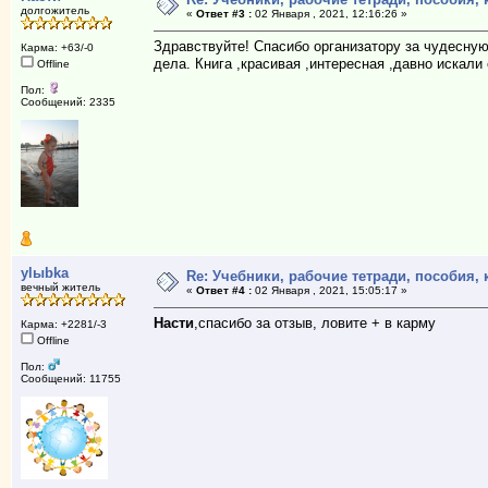
долгожитель
«
Ответ #3 :
02 Января , 2021, 12:16:26 »
Здравствуйте! Спасибо организатору за чудесную
Карма: +63/-0
дела. Книга ,красивая ,интересная ,давно искали
Offline
Пол:
Сообщений: 2335
ylыbka
Re: Учебники, рабочие тетради, пособия,
вечный житель
«
Ответ #4 :
02 Января , 2021, 15:05:17 »
Насти
,спасибо за отзыв, ловите + в карму
Карма: +2281/-3
Offline
Пол:
Сообщений: 11755