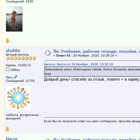
Сообщений: 2335
ylыbka
Re: Учебники, рабочие тетради, пособия,
вечный житель
«
Ответ #2 :
20 Ноября , 2020, 10:26:19 »
Цитата: Насти от 19 Ноября , 2020, 15:52:10
Карма: +2281/-3
Заказывала книгу, Новогодние сказки. Книга большая, красив
Offline
еще
Пол:
Добрый день! спасибо за отзыв, ловите + в карму
Сообщений: 11755
суббота, воскресенье -
выходной
Если Вы не получили ответ на свое сообщение, просьба проду
Насти
Re: Учебники, рабочие тетради, пособия,