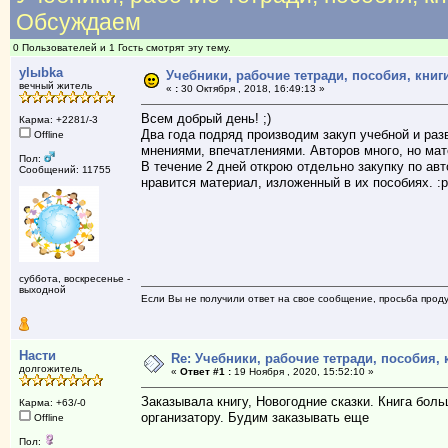
Обсуждаем
0 Пользователей и 1 Гость смотрят эту тему.
ylыbka
Учебники, рабочие тетради, пособия, кни
вечный житель
«
:
30 Октября , 2018, 16:49:13 »
Всем добрый день! ;)
Карма: +2281/-3
Два года подряд производим закуп учебной и ра
Offline
мнениями, впечатлениями. Авторов много, но мат
Пол:
В течение 2 дней открою отдельно закупку по ав
Сообщений: 11755
нравится материал, изложенный в их пособиях. :р
суббота, воскресенье -
выходной
Если Вы не получили ответ на свое сообщение, просьба проду
Насти
Re: Учебники, рабочие тетради, пособия,
долгожитель
«
Ответ #1 :
19 Ноября , 2020, 15:52:10 »
Заказывала книгу, Новогодние сказки. Книга боль
Карма: +63/-0
организатору. Будим заказывать еще
Offline
Пол: