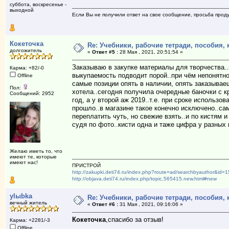
суббота, воскресенье -
выходной
Если Вы не получили ответ на свое сообщение, просьба проду
Кокеточка
Re: Учебники, рабочие тетради, пособия,
долгожитель
«
Ответ #5 :
28 Мая , 2021, 20:51:54 »
Заказываю в закупке материалы для творчества..
Карма: +82/-0
выкупаемость подводит порой..при чём непонятн
Offline
самые позиции опять в наличии, опять заказывае
Пол:
хотела..сегодня получила очередные баночки с к
Сообщений: 2952
год, а у второй аж 2019..т.е. при сроке использов
прошло..в магазине такое конечно исключено..са
переплатить чуть, но свежие взять..и по кистям 
судя по фото..кисти одна и таже цифра у разных
Желаю иметь то, что
имеют те, которые
имеют нас!
ПРИСТРОЙ
http://zakupki.deti74.ru/index.php?route=ad/searchbyauthor&id=
http://objava.deti74.ru/index.php/topic,565415.new.html#new
ylыbka
Re: Учебники, рабочие тетради, пособия,
вечный житель
«
Ответ #6 :
31 Мая , 2021, 09:16:06 »
Кокеточка
,спасибо за отзыв!
Карма: +2281/-3
Offline