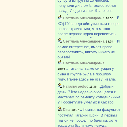
супруга из группы 20 человек
школы идти работать на завод. Как-
получили диплом 8. Более 20 лет
то так.
назад. И один из них был очень
умный парень из деревни, не
→В
Светлана Александровна
18:56
хватало денег, приходилось
ЮУрГУ всегда абитуриентам говоря
работать и много пропускать. Был
не расстраиваться, что можно
самым лучшим в группе. И так
после первого курса перевестись
бывает.
на др. факультет. Смотрю по
→И
Светлана Александровна
18:54
вакантным местам в ЮУрГУ с
самое интересное, имеет право
каждым курсом всё больше
перепоступить, никому ничего не
свободных мест и больше!
обязан!
Светлана Александровна
→Татьяна, та же ситуация у
18:46
сына в группе была в прошлом
году. Ранее здесь её озвучивала.
Студент с долгами (старший курс)
→Добрый
Наталья Бефус
11:36
опять поступал для подстраховки и
день. ? Кто недавно обращался к
не стал учится, тк долги успел
мастерам по ремонту холодильника
закрыть. Но у меня чего-то други?
? Посоветуйте умелых и быстро
приезжающих пожалуйста ?
→Помню, на факультет
Dina
10:27
поступал Гагарин Юрий. В первый
год он не прошел по баллам, хотя
тогда они были ниже некуда,