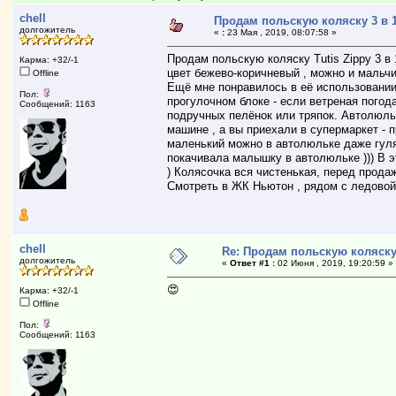
chell
Продам польскую коляску 3 в 1
долгожитель
«
:
23 Мая , 2019, 08:07:58 »
Продам польскую коляску Tutis Zippy 3 в 1
Карма: +32/-1
цвет бежево-коричневый , можно и мальчи
Offline
Ещё мне понравилось в её использовании -
Пол:
прогулочном блоке - если ветреная погода
Сообщений: 1163
подручных пелёнок или тряпок. Автолюльк
машине , а вы приехали в супермаркет - п
маленький можно в автолюльке даже гулят
покачивала малышку в автолюльке ))) В э
) Колясочка вся чистенькая, перед прода
Смотреть в ЖК Ньютон , рядом с ледовой
chell
Re: Продам польскую коляску 3
долгожитель
«
Ответ #1 :
02 Июня , 2019, 19:20:59 »
😍
Карма: +32/-1
Offline
Пол:
Сообщений: 1163