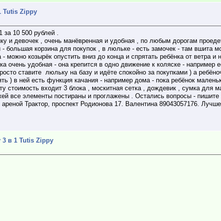
 Tutis Zippy
 за 10 500 рублей .
ку и девочек , очень манёвренная и удобная , по любым дорогам проедет
 большая корзина для покупок , в люльке - есть замочек - там вшита мо
 - можно козырёк опустить вниз до конца и спрятать ребёнка от ветра и 
а очень удобная - она крепится в одно движение к коляске - например 
росто ставите люльку на базу и идёте спокойно за покупками ) а ребёноч
ь ) в ней есть функция качания - например дома - пока ребёнок маленьк
ту стоимость входит 3 блока , москитная сетка , дождевик , сумка для 
жей все элементы постираны и проглажены . Остались вопросы - пишите 
 ареной Трактор, проспект Родионова 17. Валентина 89043057176. Лучше
 в 1 Tutis Zippy