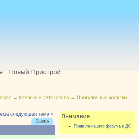
е
Новый Пристрой
тское
→
Коляски и автокресла
→
Прогулочные коляски
тема
следующая тема »
Внимание ↓
Печать
Правила нашего форума и ДО