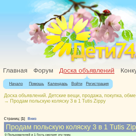
Главная
Форум
Доска объявлений
Конк
Начало
Помощь
Календарь
Войти
Регистрация
Доска объявлений. Детские вещи, продажа, покупка, обме
→
Продам польскую коляску 3 в 1 Tutis Zippy
Страниц: [
1
]
Вниз
Продам польскую коляску 3 в 1 Tutis Zi
0 Пользователей и 1 Гость смотрят эту тему.