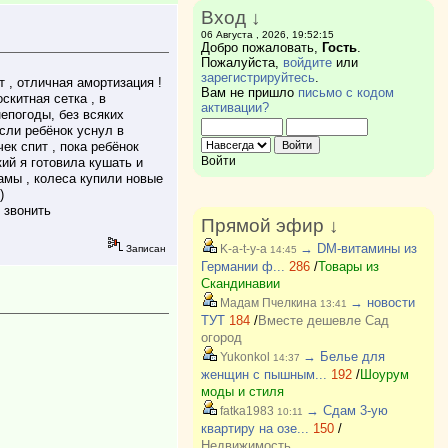
Вход ↓
06 Августа , 2026, 19:52:15
Добро пожаловать,
Гость
.
Пожалуйста,
войдите
или
зарегистрируйтесь
.
 , отличная амортизация !
Вам не пришло
письмо с кодом
скитная сетка , в
активации?
непогоды, без всяких
если ребёнок уснул в
ек спит , пока ребёнок
Войти
ий я готовила кушать и
мамы , колеса купили новые
)
 звонить
Прямой эфир ↓
→ DM-витамины из
K-a-t-y-a
Записан
14:45
Германии ф...
286
/
Товары из
Скандинавии
→ новости
Мадам Пчелкина
13:41
ТУТ
184
/
Вместе дешевле Сад
огород
→ Белье для
Yukonkol
14:37
женщин с пышным...
192
/
Шоурум
моды и стиля
→ Сдам 3-ую
fatka1983
10:11
квартиру на озе...
150
/
Недвижимость