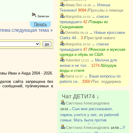
→ Илюша
Мама Лео
16:48
Ткаченко!
9094
/
Просьбы о помощи
→ списки
Записан
Margosha
14:43
пришедшего
42
/
Товары из
Печать
Скандинавии
 тема
следующая тема »
→ Новые кроссовки
Demetra
08:19
Clarks 44...
3
/
Пристрой нового
→ списки
Margosha
18:52
пришедшего
47
/
Женская и мужская
одежда и обувь из США
→ Мелочи для
Yukonkol
12:22
жизни и не тол...
1274
/
Шоурум
моды и стиля
вы Иван и Аида 2004 - 2026.
→ Ваши вопросы по
Nana
10:37
зделов сайта запрещена без
работе си...
3350
/
Тех. поддержка
е сообщений, публикуемых в
Чат ДЕТИ74 ↓
Светлана Александровна
→Сын мне рассказывал,
19:02
парень учится у них, из рабочей
семьи. Мать была против
поступления в ВУЗ(парень
→У
Светлана Александровна
18:59
поступил). Говорила ему после