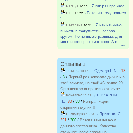
наверно самые низкие во всем
→Я как раз про него
Natalya
10:25
ЮУрГу. Вроде позже поступил, но
→Петелин тому пример
Dina
10:22
не знаю, окончил или нет
)
→Я как начинаю
Светлана
10:21
вникать в факультеты -голова
кругом. Не понимаю разницы, для
меня инженер-это инженер. А в
каждом вузе столько направлений?
Отзывы ↓
→ Одежда FIN...
13
таняток
18:14
/
3
/
Первый раз заказала джинсы в
этой закупке, на свой 46, взяла 29.
Организатор оперативно отвечает
на вопросы. Спасибо!!!
→ ШИКАРНЫЕ
монетка2
15:52
П...
80
/
38
/
Pompa . ждем
открытия закупки!!!
→ Трикотаж C...
Помидорка
13:04
351
/
300
/
Всегда заказываю у
данного поставщика. Качество
отличное, всем довольна!