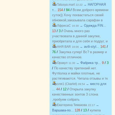
→ НАГОРНАЯ
Tatusya.mart
22:22
т...
154
/
84
/
Всем доброго времени
суток)) Хочу похвастаться своей
обновкой,заказывала сарафан в
закупке (Нагорная трикотаж) и
→ Одежда FIN...
ЛфрисаС
16:30
осталась в полном восторге от
13
/
3
/
Очень много раз
качества)) Соответствие
участвовала в данной закупке,
размерности и качество Выше
приобретала и для себя и подруг, и
всяких похвал))
джинсы, и джемпера, и платья, и
→ avili-styl...
141
/
АНЯ BAR
16:06
блузки, вещи качественные,
76
/
Закупка супер! Вс? в размер и
соответствуют размеру и
качество отличное.
описанию, организатор умничка
→ Фабрика тр...
9
/
3
Оракул
11:30
всегда оперативно отвечает, с
/
По качеству претензий нет.
удовольствием буду участвовать
Футболка и майки плотные, не
еще!
растягиваются. Читала отзывы и тк
люблю не в облипку вещи, на свой
→ место для
оля1 (Ckarlet)
09:54
46р-р заказала все вещи 48, все
...
44
/
12
/
Открыла закупку
равно получилось в облипку, и на
качественных зонтов 3 слона
мой взгляд на рост 165-168
,пробуем собрать
женский, у меня 173 мне
https://zakupki.deti74.ru/index.php?
→
Екатерина Тимакова
22:17
коротковато, но ношу все вещи с
route=purchase/show&id=1851321
Варшава-по...
128
/
13
/
купила
юбками не заправляя.