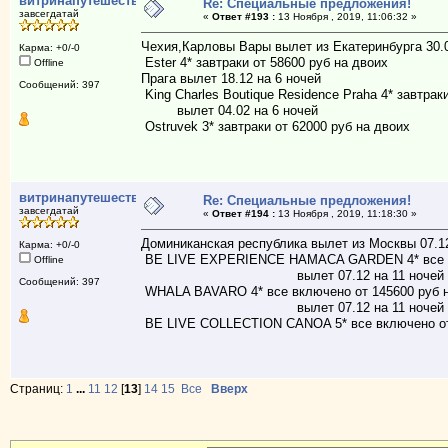
витринапутешествий
Re: Специальные предложения!
завсегдатай
«
Ответ #193 :
13 Ноября , 2019, 11:06:32 »
Чехия,Карловы Вары вылет из Екатеринбурга 30.0
Карма: +0/-0
Ester 4* завтраки от 58600 руб на двоих
Offline
Прага вылет 18.12 на 6 ночей
Сообщений: 397
King Charles Boutique Residence Praha 4* завтрак
вылет 04.02 на 6 ночей
Ostruvek 3* завтраки от 62000 руб на двоих
витринапутешествий
Re: Специальные предложения!
завсегдатай
«
Ответ #194 :
13 Ноября , 2019, 11:18:30 »
Доминиканская республика вылет из Москвы 07.12
Карма: +0/-0
BE LIVE EXPERIENCE HAMACA GARDEN 4* все вкл
Offline
вылет 07.12 на 11 ночей
Сообщений: 397
WHALA BAVARO 4* все включено от 145600 руб н
вылет 07.12 на 11 ночей
BE LIVE COLLECTION CANOA 5* все включено от 
Страниц:
1
...
11
12
[
13
]
14
15
Все
Вверх