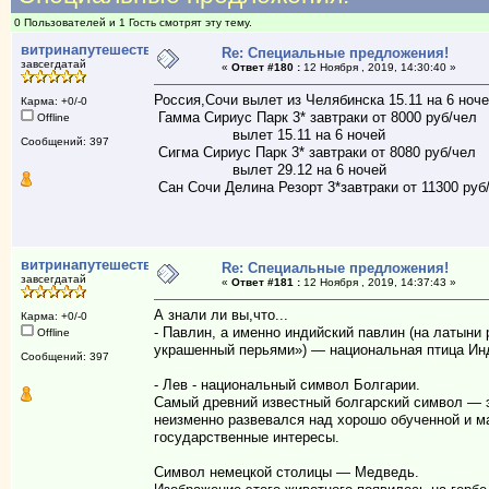
0 Пользователей и 1 Гость смотрят эту тему.
витринапутешествий
Re: Специальные предложения!
завсегдатай
«
Ответ #180 :
12 Ноября , 2019, 14:30:40 »
Россия,Сочи вылет из Челябинска 15.11 на 6 ноч
Карма: +0/-0
Гамма Сириус Парк 3* завтраки от 8000 руб/чел
Offline
вылет 15.11 на 6 ночей
Сообщений: 397
Сигма Сириус Парк 3* завтраки от 8080 руб/чел
вылет 29.12 на 6 ночей
Сан Сочи Делина Резорт 3*завтраки от 11300 руб
витринапутешествий
Re: Специальные предложения!
завсегдатай
«
Ответ #181 :
12 Ноября , 2019, 14:37:43 »
А знали ли вы,что...
Карма: +0/-0
- Павлин, а именно индийский павлин (на латыни p
Offline
украшенный перьями») — национальная птица Ин
Сообщений: 397
- Лев - национальный символ Болгарии.
Самый древний известный болгарский символ — 
неизменно развевался над хорошо обученной и м
государственные интересы.
Символ немецкой столицы — Медведь.