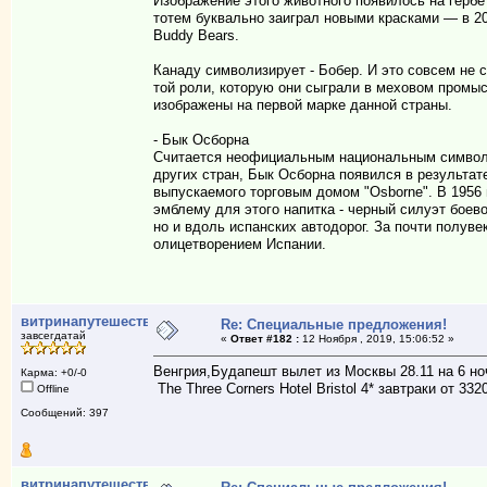
Изображение этого животного появилось на гербе 
тотем буквально заиграл новыми красками — в 20
Buddy Bears.
Канаду символизирует - Бобер. И это совсем не 
той роли, которую они сыграли в меховом промы
изображены на первой марке данной страны.
- Бык Осборна
Считается неофициальным национальным символом
других стран, Бык Осборна появился в результат
выпускаемого торговым домом "Osborne". В 1956 
эмблему для этого напитка - черный силуэт боево
но и вдоль испанских автодорог. За почти полу
олицетворением Испании.
витринапутешествий
Re: Специальные предложения!
завсегдатай
«
Ответ #182 :
12 Ноября , 2019, 15:06:52 »
Венгрия,Будапешт вылет из Москвы 28.11 на 6 но
Карма: +0/-0
The Three Corners Hotel Bristol 4* завтраки от 332
Offline
Сообщений: 397
витринапутешествий