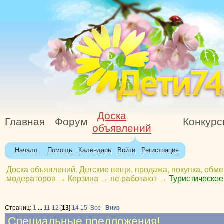
Доска
Главная
Форум
Конкур
объявлений
Начало
Помощь
Календарь
Войти
Регистрация
Доска объявлений. Детские вещи, продажа, покупка, обме
модераторов
→
Корзина
→
не работают
→
Туристическое
Страниц:
1
...
11
12
[
13
]
14
15
Все
Вниз
Специальные предложения!