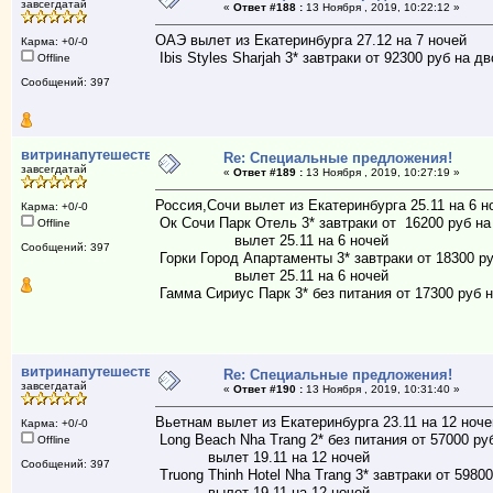
завсегдатай
«
Ответ #188 :
13 Ноября , 2019, 10:22:12 »
ОАЭ вылет из Екатеринбурга 27.12 на 7 ночей
Карма: +0/-0
Ibis Styles Sharjah 3* завтраки от 92300 руб на д
Offline
Сообщений: 397
витринапутешествий
Re: Специальные предложения!
завсегдатай
«
Ответ #189 :
13 Ноября , 2019, 10:27:19 »
Россия,Сочи вылет из Екатеринбурга 25.11 на 6 н
Карма: +0/-0
Ок Сочи Парк Отель 3* завтраки от 16200 руб на
Offline
вылет 25.11 на 6 ночей
Сообщений: 397
Горки Город Апартаменты 3* завтраки от 18300 ру
вылет 25.11 на 6 ночей
Гамма Сириус Парк 3* без питания от 17300 руб н
витринапутешествий
Re: Специальные предложения!
завсегдатай
«
Ответ #190 :
13 Ноября , 2019, 10:31:40 »
Вьетнам вылет из Екатеринбурга 23.11 на 12 ноче
Карма: +0/-0
Long Beach Nha Trang 2* без питания от 57000 ру
Offline
вылет 19.11 на 12 ночей
Сообщений: 397
Truong Thinh Hotel Nha Trang 3* завтраки от 5980
вылет 19.11 на 12 ночей