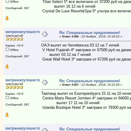
Titan Select 5* все включено от 37200 руб на дво
Offline
вылет 16.12 на 6 ночей
Сообщений: 397
Crystal De Luxe Resort&Spa 5* ультра все включе
витринапутешествий
Re: Специальные предложения!
завсегдатай
«
Ответ #186 :
13 Ноября , 2019, 10:18:02 »
ОАЭ вылет из Челябинска 03.12 на 7 ночей
Карма: +0/-0
V Hotel Fujairah 4* завтраки от 67500 руб на двои
Offline
вылет 03.12 на 7 ночей
Сообщений: 397
Great Wall Hotel 3* завтраки от 67200 руб на двои
витринапутешествий
Re: Специальные предложения!
завсегдатай
«
Ответ #187 :
13 Ноября , 2019, 10:21:00 »
Таиланд вылет из Екатеринбурга 15.11 на 10 ноче
Карма: +0/-0
Centra Maris Resort Jomtien 4* завтраки от 84000 
Offline
вылет 17.11 на 10 ночей
Сообщений: 397
Islanda Boutique Hotel 3* завтраки от 79300 руб н
витринапутешествий
Re: Специальные предложения!