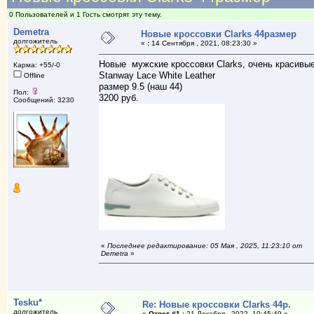
0 Пользователей и 1 Гость смотрят эту тему.
Demetra
Новые кроссовки Clarks 44размер
долгожитель
«
:
14 Сентября , 2021, 08:23:30 »
Новые мужские кроссовки Clarks, очень красивые
Карма: +55/-0
Stanway Lace White Leather
Offline
размер 9.5 (наш 44)
Пол:
3200 руб.
Сообщений: 3230
«
Последнее редактирование: 05 Мая , 2025, 11:23:10 от
Demetra
»
Tesku*
Re: Новые кроссовки Clarks 44р.
долгожитель
«
Ответ #1 :
21 Декабря , 2022, 10:45:49 »