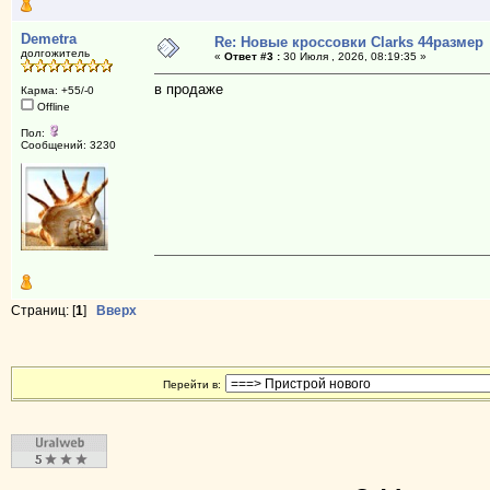
Demetra
Re: Новые кроссовки Clarks 44размер
долгожитель
«
Ответ #3 :
30 Июля , 2026, 08:19:35 »
в продаже
Карма: +55/-0
Offline
Пол:
Сообщений: 3230
Страниц: [
1
]
Вверх
Перейти в: