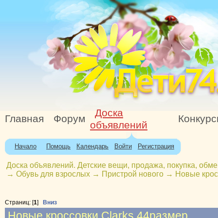
Доска
Главная
Форум
Конкур
объявлений
Начало
Помощь
Календарь
Войти
Регистрация
Доска объявлений. Детские вещи, продажа, покупка, обме
→
Обувь для взрослых
→
Пристрой нового
→
Новые крос
Страниц: [
1
]
Вниз
Новые кроссовки Clarks 44размер