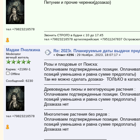
Петунии и прочие черенки(дозаказ)
тел +79823216578
Звонить СТРОГО в будни с 10 до 17:45
тел +79823216578 артиллерийская: +79511247837 Островско
Мадам Пчелкина
Re: 2023г. Планируемые даты выдачи пре
Moderator
«
Ответ #296 :
29 Ноября , 2023, 18:07:17 »
вечный житель
Розы и плодовые от Поиска:
Оплачиваем подтвержденные позиции. Оплачивать 
Карма: +2196/-1
позиций уменьшена и равна сумме предоплаты)
Offline
Так-же можно сделать дозаказ- ТОЛЬКО в катало
Сообщений: 6230
---------------------------------------------
Древовидные пионы и вегетирующие растения :
Оплачиваем подтвержденные позиции. Оплачивать 
позиций уменьшена и равна сумме предоплаты)
Дозаказа нет
-----------------------------------------------
Многолетние растения без рядов :
тел +79823216578
Оплачиваем подтвержденные позиции. Оплачивать 
позиций уменьшена и равна сумме предоплаты)
Дозаказа нет
--------------------------------------------------