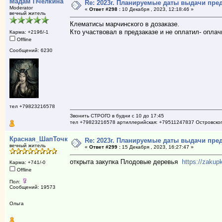
Мадам Пчелкина
Re: 2023г. Планируемые даты выдачи пре
Moderator
«
Ответ #298 :
10 Декабря , 2023, 12:18:46 »
вечный житель
Клематисы марчинского в дозаказе.
Кто участвовал в предзаказе и не оплатил- оплач
Карма: +2196/-1
Offline
Сообщений: 6230
тел +79823216578
Звонить СТРОГО в будни с 10 до 17:45
тел +79823216578 артиллерийская: +79511247837 Островско
Красная_ШапТочка
Re: 2023г. Планируемые даты выдачи пре
вечный житель
«
Ответ #299 :
15 Декабря , 2023, 16:27:47 »
открыта закупка Плодовые деревья
https://zakup
Карма: +741/-0
Offline
Пол:
Сообщений: 19573
Ольга