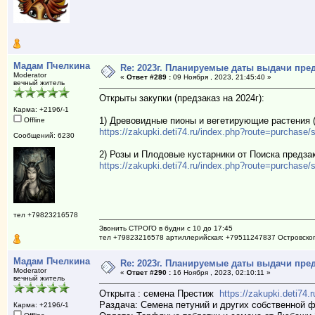
Мадам Пчелкина
Re: 2023г. Планируемые даты выдачи пре
Moderator
«
Ответ #289 :
09 Ноября , 2023, 21:45:40 »
вечный житель
Открыты закупки (предзаказ на 2024г):
Карма: +2196/-1
1) Древовидные пионы и вегетирующие растения (
Offline
https://zakupki.deti74.ru/index.php?route=purchas
Сообщений: 6230
2) Розы и Плодовые кустарники от Поиска предза
https://zakupki.deti74.ru/index.php?route=purchas
тел +79823216578
Звонить СТРОГО в будни с 10 до 17:45
тел +79823216578 артиллерийская: +79511247837 Островско
Мадам Пчелкина
Re: 2023г. Планируемые даты выдачи пре
Moderator
«
Ответ #290 :
16 Ноября , 2023, 02:10:11 »
вечный житель
Открыта : семена Престиж
https://zakupki.deti74
Раздача: Семена петуний и других собственной ф
Карма: +2196/-1