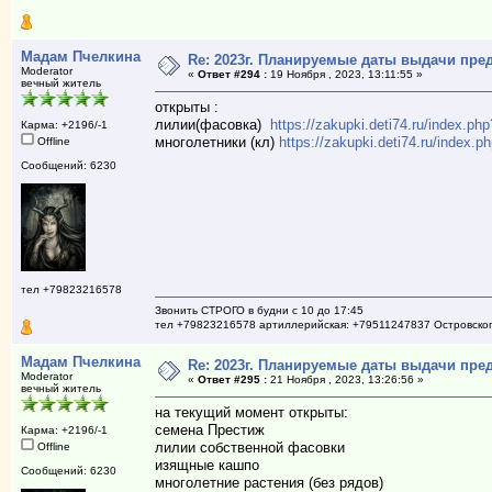
Мадам Пчелкина
Re: 2023г. Планируемые даты выдачи пре
Moderator
«
Ответ #294 :
19 Ноября , 2023, 13:11:55 »
вечный житель
открыты :
лилии(фасовка)
https://zakupki.deti74.ru/index.
Карма: +2196/-1
многолетники (кл)
https://zakupki.deti74.ru/index
Offline
Сообщений: 6230
тел +79823216578
Звонить СТРОГО в будни с 10 до 17:45
тел +79823216578 артиллерийская: +79511247837 Островско
Мадам Пчелкина
Re: 2023г. Планируемые даты выдачи пре
Moderator
«
Ответ #295 :
21 Ноября , 2023, 13:26:56 »
вечный житель
на текущий момент открыты:
семена Престиж
Карма: +2196/-1
лилии собственной фасовки
Offline
изящные кашпо
Сообщений: 6230
многолетние растения (без рядов)