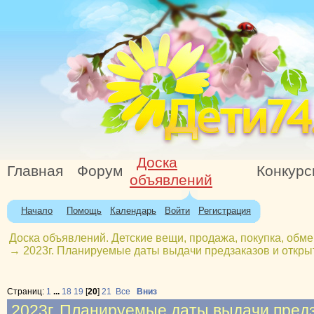
Доска
Главная
Форум
Конкур
объявлений
Начало
Помощь
Календарь
Войти
Регистрация
Доска объявлений. Детские вещи, продажа, покупка, обме
→
2023г. Планируемые даты выдачи предзаказов и откры
Страниц:
1
...
18
19
[
20
]
21
Все
Вниз
2023г. Планируемые даты выдачи предз