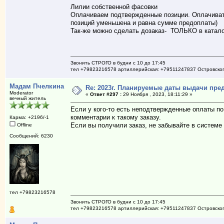
Лилии собственной фасовки
Оплачиваем подтвержденные позиции. Оплачивать 
позиций уменьшена и равна сумме предоплаты)
Так-же можно сделать дозаказ- ТОЛЬКО в катало
Звонить СТРОГО в будни с 10 до 17:45
тел +79823216578 артиллерийская: +79511247837 Островско
Мадам Пчелкина
Re: 2023г. Планируемые даты выдачи пре
Moderator
«
Ответ #297 :
29 Ноября , 2023, 18:11:29 »
вечный житель
Если у кого-то есть неподтвержденные оплаты по
комментарии к такому заказу.
Карма: +2196/-1
Если вы получили заказ, не забывайте в системе 
Offline
Сообщений: 6230
тел +79823216578
Звонить СТРОГО в будни с 10 до 17:45
тел +79823216578 артиллерийская: +79511247837 Островско