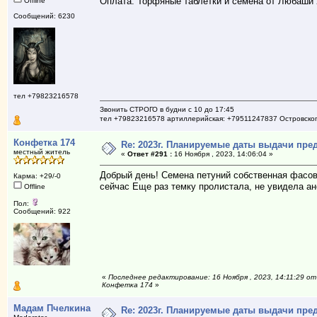
Оплата: Торфяные таблетки и семена от Любаши 
Offline
Сообщений: 6230
тел +79823216578
Звонить СТРОГО в будни с 10 до 17:45
тел +79823216578 артиллерийская: +79511247837 Островско
Конфетка 174
Re: 2023г. Планируемые даты выдачи пре
местный житель
«
Ответ #291 :
16 Ноября , 2023, 14:06:04 »
Добрый день! Семена петуний собственная фасовк
Карма: +29/-0
сейчас Еще раз темку пролистала, не увидела ано
Offline
Пол:
Сообщений: 922
«
Последнее редактирование: 16 Ноября , 2023, 14:11:29 от
Конфетка 174
»
Мадам Пчелкина
Re: 2023г. Планируемые даты выдачи пре