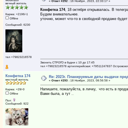
Moderator
«
Ответ #292 :
16 Ноября , 2023, 22:33:17 »
вечный житель
Конфетка 174
, 18 октября открывалась. В телегр
Будем внимательнее.
Карма: +2196/-1
уточню, может что-то в свободной продаже будет
Offline
Сообщений: 6230
тел +79823216578
Звонить СТРОГО в будни с 10 до 17:45
тел +79823216578 артиллерийская: +79511247837 Островско
Конфетка 174
Re: 2023г. Планируемые даты выдачи пре
местный житель
«
Ответ #293 :
18 Ноября , 2023, 08:56:58 »
Напишите, пожалуйста, в личку, что есть в прода
Карма: +29/-0
Вами была, а тут ..
Offline
Пол:
Сообщений: 922