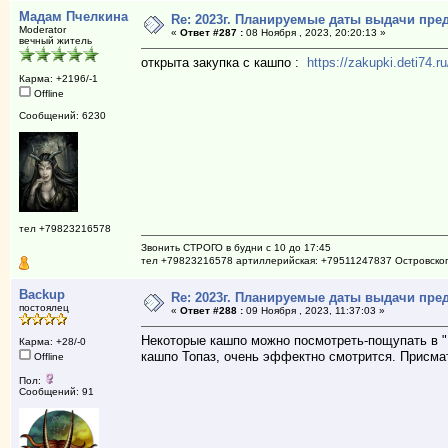
Мадам Пчелкина
Re: 2023г. Планируемые даты выдачи пре
Moderator
«
Ответ #287 :
08 Ноября , 2023, 20:20:13 »
вечный житель
открыта закупка с кашпо :
https://zakupki.deti74
Карма: +2196/-1
Offline
Сообщений: 6230
тел +79823216578
Звонить СТРОГО в будни с 10 до 17:45
тел +79823216578 артиллерийская: +79511247837 Островско
Backup
Re: 2023г. Планируемые даты выдачи пре
постоялец
«
Ответ #288 :
09 Ноября , 2023, 11:37:03 »
Некоторые кашпо можно посмотреть-пощупать в "
Карма: +28/-0
кашпо Топаз, очень эффектно смотрится. Присма
Offline
Пол:
Сообщений: 91