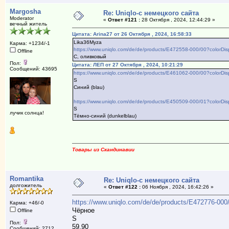
Margosha
Re: Uniqlo-с немецкого сайта
Moderator
«
Ответ #121 :
28 Октября , 2024, 12:44:29 »
вечный житель
Цитата: Arina27 от 26 Октября , 2024, 16:58:33
Lika36Myza
Карма: +1234/-1
https://www.uniqlo.com/de/de/products/E472558-000/00?colorD
Offline
C, оливковый
Пол:
Цитата: ЛЕП от 27 Октября , 2024, 10:21:29
Сообщений: 43695
https://www.uniqlo.com/de/de/products/E461062-000/00?colorD
S
Синий (blau)
https://www.uniqlo.com/de/de/products/E450509-000/01?colorD
S
лучик солнца!
Тёмно-синий (dunkelblau)
Товары из Скандинавии
Romantika
Re: Uniqlo-с немецкого сайта
долгожитель
«
Ответ #122 :
06 Ноября , 2024, 16:42:26 »
https://www.uniqlo.com/de/de/products/E472776-00
Карма: +46/-0
Чёрное
Offline
S
Пол:
59.90
Сообщений: 2712