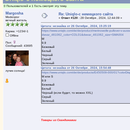
0 Пользователей и 1 Гость смотрят эту тему.
Margosha
Re: Uniqlo-с немецкого сайта
Moderator
«
Ответ #120 :
28 Октября , 2024, 12:44:09 »
вечный житель
Цитата: незнайка от 26 Октября , 2024, 15:25:19
https://www.uniqlo.com/de/de/product/merinowolle-pullover-v-auss
Карма: +1234/-1
dwvar_461062_color=COL01&dwvar_461062_size=SMA004
Offline
М
Пол:
9.9
Сообщений: 43695
Бежевый
Белый
Черный
Серый
Зеленый
Цитата: незнайка от 26 Октября , 2024, 15:54:48
лучик солнца!
https://www.uniqlo.com/de/de/products/E450509-000/01?colorD
М или S
9.9
Бежевый
Белый
Черный (если будет, то можно XXL)
Серый
Зеленый
Товары из Скандинавии