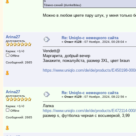
S
Тёмно-синий (dunkelblau)
Можно в любом цвете пару штук, у меня только б
Arina27
Re: Uniqlo-с немецкого сайта
долгожитель
«
Ответ #128 :
07 Ноября , 2024, 00:28:04 »
Vendett@
Карма: +1/-0
Маргарита, добрый вечер
Offline
Закажите, пожалуйста, размер 3XL, цвет braun
Сообщений: 2665
https://www.uniqlo.com/de/de/products/E450198-00
Arina27
Re: Uniqlo-с немецкого сайта
долгожитель
«
Ответ #129 :
07 Ноября , 2024, 08:22:56 »
Лапка
Карма: +1/-0
https://www.uniqlo.com/de/de/products/E472114-00
Offline
размер s, футболка черная с восьмеркой, 3,99
Сообщений: 2665