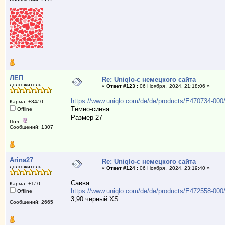
ЛЕП
Re: Uniqlo-с немецкого сайта
долгожитель
«
Ответ #123 :
06 Ноября , 2024, 21:18:06 »
https://www.uniqlo.com/de/de/products/E470734-00
Карма: +34/-0
Тёмно-синяя
Offline
Размер 27
Пол:
Сообщений: 1307
Arina27
Re: Uniqlo-с немецкого сайта
долгожитель
«
Ответ #124 :
06 Ноября , 2024, 23:19:40 »
Савва
Карма: +1/-0
https://www.uniqlo.com/de/de/products/E472558-00
Offline
3,90 черный XS
Сообщений: 2665