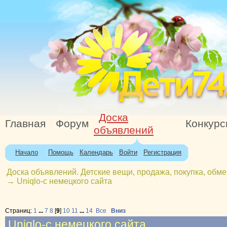
Доска
Главная
Форум
Конкур
объявлений
Начало
Помощь
Календарь
Войти
Регистрация
Доска объявлений. Детские вещи, продажа, покупка, обме
→
Uniqlo-с немецкого сайта
Страниц:
1
...
7
8
[
9
]
10
11
...
14
Все
Вниз
Uniqlo-с немецкого сайта