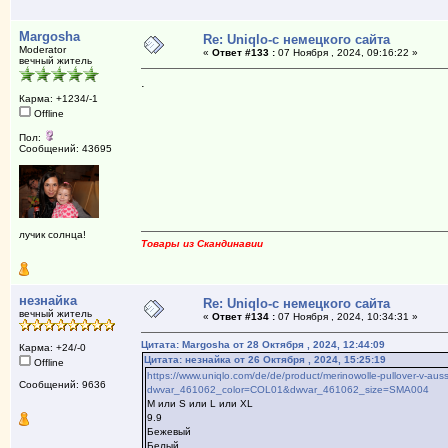
Margosha
Re: Uniqlo-с немецкого сайта
Moderator
«
Ответ #133 :
07 Ноября , 2024, 09:16:22 »
вечный житель
.
Карма: +1234/-1
Offline
Пол:
Сообщений: 43695
лучик солнца!
Товары из Скандинавии
незнайка
Re: Uniqlo-с немецкого сайта
вечный житель
«
Ответ #134 :
07 Ноября , 2024, 10:34:31 »
Цитата: Margosha от 28 Октября , 2024, 12:44:09
Карма: +24/-0
Цитата: незнайка от 26 Октября , 2024, 15:25:19
Offline
https://www.uniqlo.com/de/de/product/merinowolle-pullover-v-aus
Сообщений: 9636
dwvar_461062_color=COL01&dwvar_461062_size=SMA004
М или S или L или XL
9.9
Бежевый
Белый