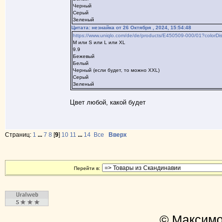
Черный
Серый
Зеленый
Цитата: незнайка от 26 Октября , 2024, 15:54:48
https://www.uniqlo.com/de/de/products/E450509-000/01?color
М или S или L или XL
9.9
Бежевый
Белый
Черный (если будет, то можно XXL)
Серый
Зеленый
Цвет любой, какой будет
Страниц:
1
...
7
8
[
9
]
10
11
...
14
Все
Вверх
Перейти в:
© Максимо