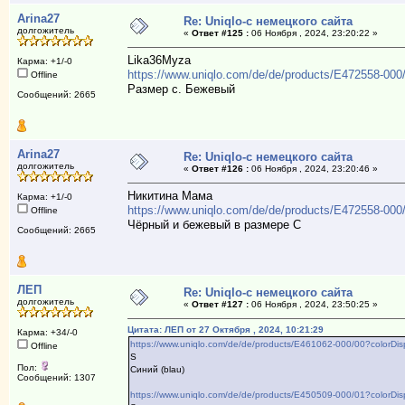
Arina27
Re: Uniqlo-с немецкого сайта
долгожитель
«
Ответ #125 :
06 Ноября , 2024, 23:20:22 »
Lika36Myza
Карма: +1/-0
https://www.uniqlo.com/de/de/products/E472558-00
Offline
Размер с. Бежевый
Сообщений: 2665
Arina27
Re: Uniqlo-с немецкого сайта
долгожитель
«
Ответ #126 :
06 Ноября , 2024, 23:20:46 »
Никитина Мама
Карма: +1/-0
https://www.uniqlo.com/de/de/products/E472558-00
Offline
Чёрный и бежевый в размере С
Сообщений: 2665
ЛЕП
Re: Uniqlo-с немецкого сайта
долгожитель
«
Ответ #127 :
06 Ноября , 2024, 23:50:25 »
Цитата: ЛЕП от 27 Октября , 2024, 10:21:29
Карма: +34/-0
https://www.uniqlo.com/de/de/products/E461062-000/00?colorD
Offline
S
Пол:
Синий (blau)
Сообщений: 1307
https://www.uniqlo.com/de/de/products/E450509-000/01?colorD