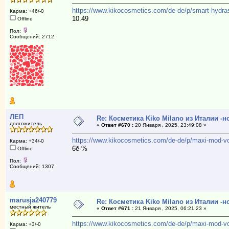
https://www.kikocosmetics.com/de-de/p/smart-hydra
Карма: +46/-0
10.49
Offline
Пол:
Сообщений: 2712
ЛЕП
Re: Косметика Kiko Milano из Италии -
долгожитель
«
Ответ #670 :
20 Января , 2025, 23:49:08 »
https://www.kikocosmetics.com/de-de/p/maxi-mod-vo
Карма: +34/-0
6ē-%
Offline
Пол:
Сообщений: 1307
marusja240779
Re: Косметика Kiko Milano из Италии -
местный житель
«
Ответ #671 :
21 Января , 2025, 06:21:23 »
https://www.kikocosmetics.com/de-de/p/maxi-mod-vo
Карма: +3/-0