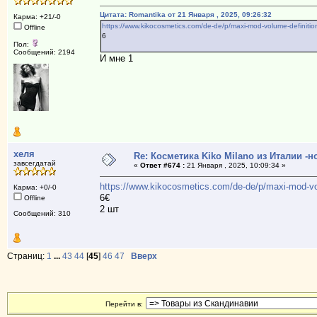
Цитата: Romantika от 21 Января , 2025, 09:26:32
Карма: +21/-0
https://www.kikocosmetics.com/de-de/p/maxi-mod-volume-definiti
Offline
6
Пол:
Сообщений: 2194
И мне 1
хеля
Re: Косметика Kiko Milano из Италии -
завсегдатай
«
Ответ #674 :
21 Января , 2025, 10:09:34 »
https://www.kikocosmetics.com/de-de/p/maxi-mod-vo
Карма: +0/-0
6€
Offline
2 шт
Сообщений: 310
Страниц:
1
...
43
44
[
45
]
46
47
Вверх
Перейти в: