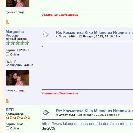
лучик солнца!
Товары из Скандинавии
Margosha
Re: Косметика Kiko Milano из Италии -
Moderator
«
Ответ #664 :
12 Января , 2025, 22:16:43 »
вечный житель
.
Карма: +1234/-1
Offline
Пол:
Сообщений: 43695
лучик солнца!
Товары из Скандинавии
ЛЕП
Re: Косметика Kiko Milano из Италии -
долгожитель
«
Ответ #665 :
20 Января , 2025, 14:08:43 »
https://www.kikocosmetics.com/de-de/p/blue-me-soli
Карма: +34/-0
3ē-20%
Offline