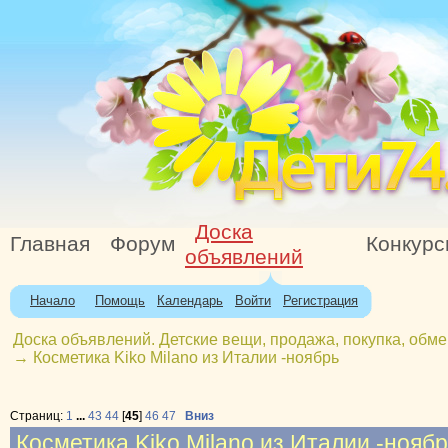
Доска
Главная
Форум
Конкур
объявлений
Начало
Помощь
Календарь
Войти
Регистрация
Доска объявлений. Детские вещи, продажа, покупка, обме
→
Косметика Kiko Milano из Италии -ноябрь
Страниц:
1
...
43
44
[
45
]
46
47
Вниз
Косметика Kiko Milano из Италии -нояб