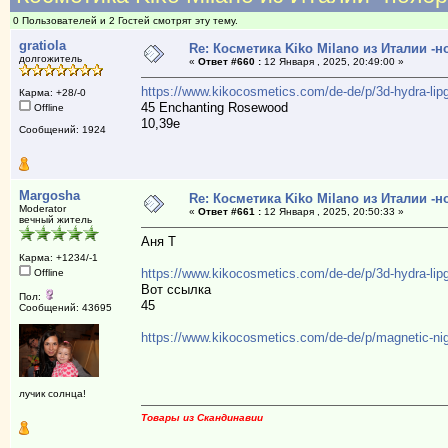
0 Пользователей и 2 Гостей смотрят эту тему.
gratiola
Re: Косметика Kiko Milano из Италии -
долгожитель
«
Ответ #660 :
12 Января , 2025, 20:49:00 »
https://www.kikocosmetics.com/de-de/p/3d-hydra-lipg
Карма: +28/-0
45 Enchanting Rosewood
Offline
10,39е
Сообщений: 1924
Margosha
Re: Косметика Kiko Milano из Италии -
Moderator
«
Ответ #661 :
12 Января , 2025, 20:50:33 »
вечный житель
Аня Т
Карма: +1234/-1
https://www.kikocosmetics.com/de-de/p/3d-hydra-lipg
Offline
Вот ссылка
Пол:
45
Сообщений: 43695
https://www.kikocosmetics.com/de-de/p/magnetic-nig
лучик солнца!
Товары из Скандинавии