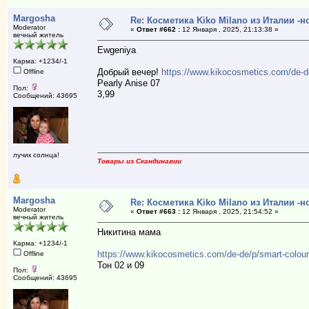
Margosha
Re: Косметика Kiko Milano из Италии -
Moderator
«
Ответ #662 :
12 Января , 2025, 21:13:38 »
вечный житель
Ewgeniya
Карма: +1234/-1
Добрый вечер!
https://www.kikocosmetics.com/de-d
Offline
Pearly Anise 07
Пол:
3,99
Сообщений: 43695
лучик солнца!
Товары из Скандинавии
Margosha
Re: Косметика Kiko Milano из Италии -
Moderator
«
Ответ #663 :
12 Января , 2025, 21:54:52 »
вечный житель
Никитина мама
Карма: +1234/-1
https://www.kikocosmetics.com/de-de/p/smart-colou
Offline
Тон 02 и 09
Пол:
Сообщений: 43695