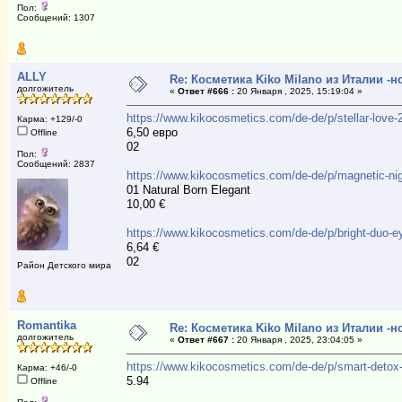
Пол:
Сообщений: 1307
ALLY
Re: Косметика Kiko Milano из Италии -
долгожитель
«
Ответ #666 :
20 Января , 2025, 15:19:04 »
https://www.kikocosmetics.com/de-de/p/stellar-love
Карма: +129/-0
6,50 евро
Offline
02
Пол:
Сообщений: 2837
https://www.kikocosmetics.com/de-de/p/magnetic-nig
01 Natural Born Elegant
10,00 €
https://www.kikocosmetics.com/de-de/p/bright-duo-
6,64 €
02
Район Детского мира
Romantika
Re: Косметика Kiko Milano из Италии -
долгожитель
«
Ответ #667 :
20 Января , 2025, 23:04:05 »
https://www.kikocosmetics.com/de-de/p/smart-detox
Карма: +46/-0
5.94
Offline