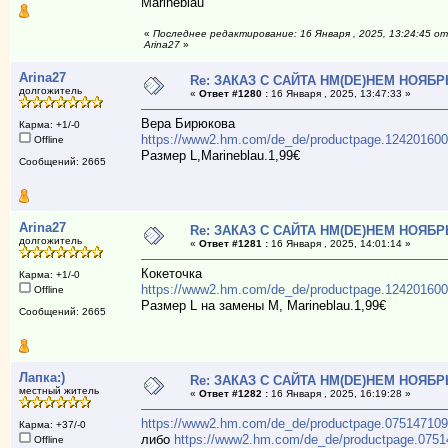
Marineblau
«
Последнее редактирование: 16 Января , 2025, 13:24:45 от
Arina27
»
Arina27
Re: ЗАКАЗ С САЙТА НМ(DE)НЕМ НОЯБР
долгожитель
«
Ответ #1280 :
16 Января , 2025, 13:47:33 »
Вера Бирюкова
Карма: +1/-0
https://www2.hm.com/de_de/productpage.124201600
Offline
Размер L,Marineblau.1,99€
Сообщений: 2665
Arina27
Re: ЗАКАЗ С САЙТА НМ(DE)НЕМ НОЯБР
долгожитель
«
Ответ #1281 :
16 Января , 2025, 14:01:14 »
Кокеточка
Карма: +1/-0
https://www2.hm.com/de_de/productpage.124201600
Offline
Размер L на замены М, Marineblau.1,99€
Сообщений: 2665
Лапка:)
Re: ЗАКАЗ С САЙТА НМ(DE)НЕМ НОЯБР
местный житель
«
Ответ #1282 :
16 Января , 2025, 16:19:28 »
https://www2.hm.com/de_de/productpage.075147109
Карма: +37/-0
либо
https://www2.hm.com/de_de/productpage.0751
Offline