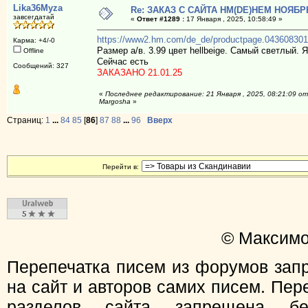
Lika36Myza
Re: ЗАКАЗ С САЙТА НМ(DE)НЕМ НОЯБР
завсегдатай
«
Ответ #1289 :
17 Января , 2025, 10:58:49 »
https://www2.hm.com/de_de/productpage.043608301
Карма: +4/-0
Размер a/в. 3.99 цвет hellbeige. Самый светлый. 
Offline
Сейчас есть
Сообщений: 327
ЗАКАЗАНО 21.01.25
«
Последнее редактирование: 21 Января , 2025, 08:21:09 от
Margosha
»
Страниц:
1
...
84
85
[
86
]
87
88
...
96
Вверх
Перейти в:
© Максимо
Перепечатка писем из форумов зап
на сайт и авторов самих писем. Пер
разделов сайта запрещена бе