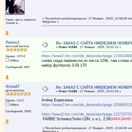
«
Последнее редактирование: 17 Января , 2025, 12:58:08 от
Таких, как я, немного:
Margosha
»
только я...
Лапка:)
Re: ЗАКАЗ С САЙТА НМ(DE)НЕМ НОЯБР
местный житель
«
Ответ #1285 :
17 Января , 2025, 10:01:12 »
https://www2.hm.com/de_de/productpage.123414400
Карма: +37/-0
снова сюда перенесла из поста 1246, там слова 
Offline
набор футболок 3,59 170
Сообщений: 853
Arina27
Re: ЗАКАЗ С САЙТА НМ(DE)НЕМ НОЯБР
долгожитель
«
Ответ #1286 :
17 Января , 2025, 10:01:53 »
Алёна Борискина
Карма: +1/-0
https://www2.hm.com/de_de/productpage.103406513
Offline
Сообщений: 2665
https://www2.hm.com/de_de/productpage.122715701
FARBE:Schwarz/Soho LDN, s и L, 2,59
ЗАКАЗАНО 1
«
Последнее редактирование: 17 Января , 2025, 13:04:06 от
Margosha
»