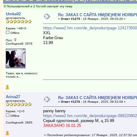
0 Пользователей и 2 Гостей смотрят эту тему.
Umka02
Re: ЗАКАЗ С САЙТА НМ(DE)НЕМ НОЯБР
долгожитель
«
Ответ #1275 :
16 Января , 2025, 08:03:26 »
https://www2.hm.com/de_de/productpage.124173500
Карма: +46/-0
XXL
Offline
Farbe:Grau
Пол:
13,99
Сообщений: 2878
Таких, как я, немного:
только я...
Arina27
Re: ЗАКАЗ С САЙТА НМ(DE)НЕМ НОЯБР
долгожитель
«
Ответ #1276 :
16 Января , 2025, 09:52:08 »
panny banny
Карма: +1/-0
https://www2.hm.com/de_de/productpage.099220802
Offline
Серый однотонный, размер М, ц 15.99
Сообщений: 2665
ЗАКАЗАНО 16.01.25
«
Последнее редактирование: 17 Января , 2025, 12:57:52 от