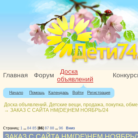
Доска
Главная
Форум
Конкур
объявлений
Начало
Помощь
Календарь
Войти
Регистрация
Доска объявлений. Детские вещи, продажа, покупка, обме
→
ЗАКАЗ С САЙТА НМ(DE)НЕМ НОЯБРЬ/24
Страниц:
1
...
84
85
[
86
]
87
88
...
96
Вниз
ЗАКАЗ С САЙТА НМ(DE)НЕМ НОЯБРЬ/