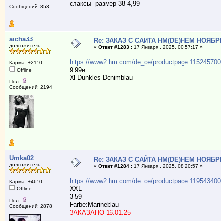
слаксы размер 38 4,99
Сообщений: 853
aicha33
Re: ЗАКАЗ С САЙТА НМ(DE)НЕМ НОЯБР
долгожитель
«
Ответ #1283 :
17 Января , 2025, 00:57:17 »
https://www2.hm.com/de_de/productpage.115245700
Карма: +21/-0
9.99е
Offline
Xl Dunkles Denimblau
Пол:
Сообщений: 2194
Umka02
Re: ЗАКАЗ С САЙТА НМ(DE)НЕМ НОЯБР
долгожитель
«
Ответ #1284 :
17 Января , 2025, 08:20:57 »
https://www2.hm.com/de_de/productpage.119543400
Карма: +46/-0
XXL
Offline
3,59
Пол:
Farbe:Marineblau
Сообщений: 2878
ЗАКАЗАНО 16.01.25