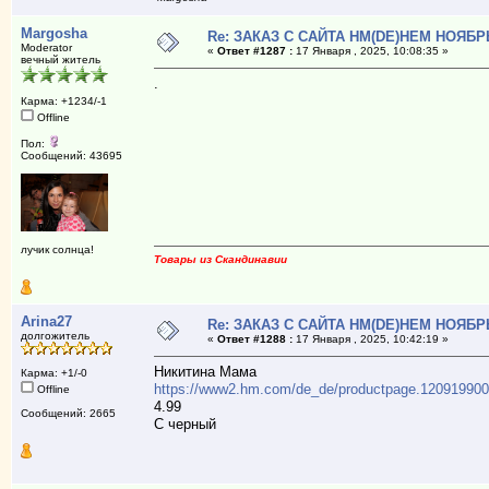
Margosha
Re: ЗАКАЗ С САЙТА НМ(DE)НЕМ НОЯБР
Moderator
«
Ответ #1287 :
17 Января , 2025, 10:08:35 »
вечный житель
.
Карма: +1234/-1
Offline
Пол:
Сообщений: 43695
лучик солнца!
Товары из Скандинавии
Arina27
Re: ЗАКАЗ С САЙТА НМ(DE)НЕМ НОЯБР
долгожитель
«
Ответ #1288 :
17 Января , 2025, 10:42:19 »
Никитина Мама
Карма: +1/-0
https://www2.hm.com/de_de/productpage.120919900
Offline
4.99
Сообщений: 2665
С черный