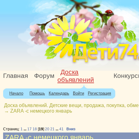
Доска
Главная
Форум
Конкур
объявлений
Начало
Помощь
Календарь
Войти
Регистрация
Доска объявлений. Детские вещи, продажа, покупка, обме
→
ZARA -с немецкого январь
Страниц:
1
...
17
18
[
19
]
20
21
...
41
Вниз
ZARA -с немецкого январь