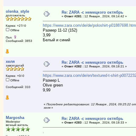
olenka_style
Re: ZARA -с немецкого октябрь
долгожитель
«
Ответ #281 :
12 Января , 2024, 09:14:42 »
https://www.zara.com/de/de/poloshirt-p01887698.
Карма: +27/-0
Размер 11-12 (152)
Offline
3,99
Пол:
Белый и синий
Сообщений: 3853
хеля
Re: ZARA -с немецкого октябрь
завсегдатай
«
Ответ #282 :
12 Января , 2024, 09:18:21 »
https://www.zara.com/de/en/textured-t-shirt-p007
Карма: +0/-0
Размер L
Offline
Olive green
Сообщений: 310
9,99
«
Последнее редактирование: 12 Января , 2024, 09:25:22 от
хеля
»
Margosha
Re: ZARA -с немецкого октябрь
Moderator
«
Ответ #283 :
12 Января , 2024, 09:18:33 »
вечный житель
.