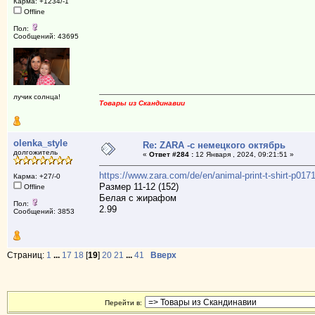
Карма: +1234/-1
Offline
Пол:
Сообщений: 43695
лучик солнца!
Товары из Скандинавии
olenka_style
Re: ZARA -с немецкого октябрь
долгожитель
«
Ответ #284 :
12 Января , 2024, 09:21:51 »
https://www.zara.com/de/en/animal-print-t-shirt-p0
Карма: +27/-0
Размер 11-12 (152)
Offline
Белая с жирафом
Пол:
2.99
Сообщений: 3853
Страниц:
1
...
17
18
[
19
]
20
21
...
41
Вверх
Перейти в: