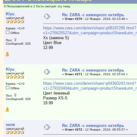
0 Пользователей и 1 Гость смотрят эту тему.
Klyu_
Re: ZARA -с немецкого октябрь
завсегдатай
«
Ответ #270 :
12 Января , 2024, 02:13:48 »
https://www.zara.com/de/en/share/-p08197295.html?
Карма: +1/-0
v1=276625527&utm_campaign=productShare&utm_me
Offline
Xs (замена S)
Пол:
Цвет Blue
Сообщений: 328
12.99
Klyu_
Re: ZARA -с немецкого октябрь
завсегдатай
«
Ответ #271 :
12 Января , 2024, 02:25:04 »
https://www.zara.com/de/en/share/-p04360243.html?
Карма: +1/-0
v1=279320404&utm_campaign=productShare&utm_me
Offline
Цвет бежевый
Пол:
Размер XS-S
Сообщений: 328
19.99
хеля
Re: ZARA -с немецкого октябрь
завсегдатай
«
Ответ #272 :
12 Января , 2024, 08:55:57 »