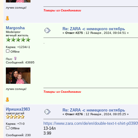
лучик солнца!
Товары из Скандинавии
Margosha
Re: ZARA -с немецкого октябрь
Moderator
«
Ответ #275 :
12 Января , 2024, 09:04:51 »
вечный житель
.
Карма: +1234/-1
Offline
Пол:
Сообщений: 43695
лучик солнца!
Товары из Скандинавии
Иришка1983
Re: ZARA -с немецкого октябрь
завсегдатай
«
Ответ #276 :
12 Января , 2024, 09:05:25 »
https://www.zara.com/de/en/double-text-t-shirt-p03
Карма: +7/-0
13-14л
Offline
3.99
Сообщений: 230