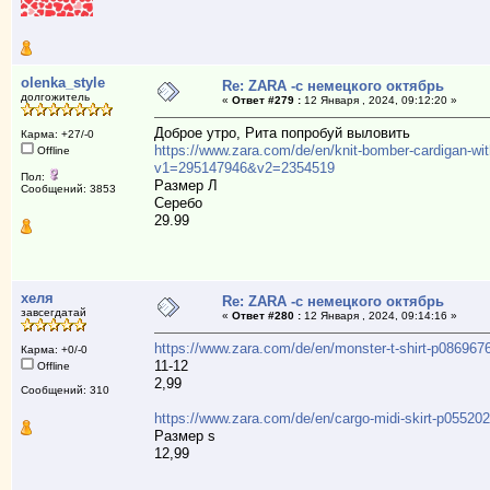
olenka_style
Re: ZARA -с немецкого октябрь
долгожитель
«
Ответ #279 :
12 Января , 2024, 09:12:20 »
Доброе утро, Рита попробуй выловить
Карма: +27/-0
https://www.zara.com/de/en/knit-bomber-cardigan-wit
Offline
v1=295147946&v2=2354519
Пол:
Размер Л
Сообщений: 3853
Серебо
29.99
хеля
Re: ZARA -с немецкого октябрь
завсегдатай
«
Ответ #280 :
12 Января , 2024, 09:14:16 »
https://www.zara.com/de/en/monster-t-shirt-p0869
Карма: +0/-0
11-12
Offline
2,99
Сообщений: 310
https://www.zara.com/de/en/cargo-midi-skirt-p055
Размер s
12,99