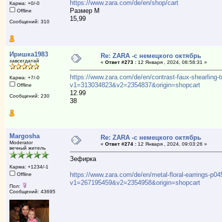
https://www.zara.com/de/en/shop/cart
Карма: +0/-0
Размер М
Offline
15,99
Сообщений: 310
Иришка1983
Re: ZARA -с немецкого октябрь
завсегдатай
«
Ответ #273 :
12 Января , 2024, 08:58:31 »
https://www.zara.com/de/en/contrast-faux-shearling-
Карма: +7/-0
v1=313034823&v2=2354837&origin=shopcart
Offline
12.99
Сообщений: 230
38
Margosha
Re: ZARA -с немецкого октябрь
Moderator
«
Ответ #274 :
12 Января , 2024, 09:03:26 »
вечный житель
Зефирка
Карма: +1234/-1
https://www.zara.com/de/en/metal-floral-earrings-p0
Offline
v1=267195459&v2=2354958&origin=shopcart
Пол:
Сообщений: 43695