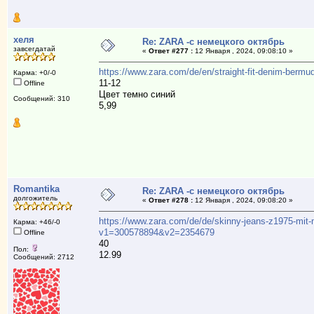
хеля
Re: ZARA -с немецкого октябрь
завсегдатай
«
Ответ #277 :
12 Января , 2024, 09:08:10 »
https://www.zara.com/de/en/straight-fit-denim-be
Карма: +0/-0
11-12
Offline
Цвет темно синий
Сообщений: 310
5,99
Romantika
Re: ZARA -с немецкого октябрь
долгожитель
«
Ответ #278 :
12 Января , 2024, 09:08:20 »
https://www.zara.com/de/de/skinny-jeans-z1975-mit
Карма: +46/-0
v1=300578894&v2=2354679
Offline
40
Пол:
12.99
Сообщений: 2712