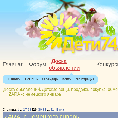
Доска
Главная
Форум
Конкур
объявлений
Начало
Помощь
Календарь
Войти
Регистрация
Доска объявлений. Детские вещи, продажа, покупка, обме
→
ZARA -с немецкого январь
Страниц:
1
...
27
28
[
29
]
30
31
...
41
Вниз
ZARA -с немецкого январь