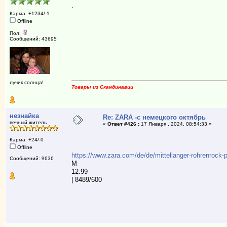
.
Карма: +1234/-1
Offline
Пол:
Сообщений: 43695
лучик солнца!
Товары из Скандинавии
незнайка
Re: ZARA -с немецкого октябрь
вечный житель
«
Ответ #426 :
17 Января , 2024, 08:54:33 »
Карма: +24/-0
Offline
https://www.zara.com/de/de/mittellanger-rohrenr
Сообщений: 9636
М
12.99
| 8489/600