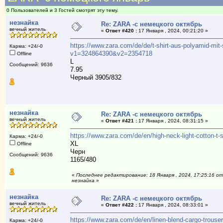
0 Пользователей и 3 Гостей смотрят эту тему.
незнайка
Re: ZARA -с немецкого октябрь
вечный житель
«
Ответ #420 :
17 Января , 2024, 00:21:20 »
https://www.zara.com/de/de/t-shirt-aus-polyamid-mi
Карма: +24/-0
v1=324864390&v2=2354718
Offline
L
Сообщений: 9636
7.95
Черный 3905/832
незнайка
Re: ZARA -с немецкого октябрь
вечный житель
«
Ответ #421 :
17 Января , 2024, 08:31:15 »
https://www.zara.com/de/en/high-neck-light-cotton
Карма: +24/-0
XL
Offline
Черн
Сообщений: 9636
1165/480
«
Последнее редактирование: 18 Января , 2024, 17:25:16 от
незнайка
»
незнайка
Re: ZARA -с немецкого октябрь
вечный житель
«
Ответ #422 :
17 Января , 2024, 08:33:01 »
https://www.zara.com/de/en/linen-blend-cargo-tro
Карма: +24/-0