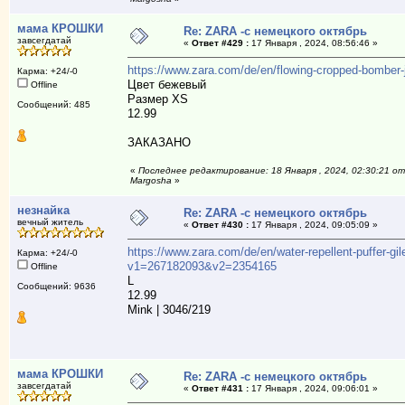
мама КРОШКИ
Re: ZARA -с немецкого октябрь
завсегдатай
«
Ответ #429 :
17 Января , 2024, 08:56:46 »
https://www.zara.com/de/en/flowing-cropped-bomb
Карма: +24/-0
Цвет бежевый
Offline
Размер XS
Сообщений: 485
12.99
ЗАКАЗАНО
«
Последнее редактирование: 18 Января , 2024, 02:30:21 от
Margosha
»
незнайка
Re: ZARA -с немецкого октябрь
вечный житель
«
Ответ #430 :
17 Января , 2024, 09:05:09 »
https://www.zara.com/de/en/water-repellent-puffer-gi
Карма: +24/-0
v1=267182093&v2=2354165
Offline
L
Сообщений: 9636
12.99
Mink | 3046/219
мама КРОШКИ
Re: ZARA -с немецкого октябрь
завсегдатай
«
Ответ #431 :
17 Января , 2024, 09:06:01 »