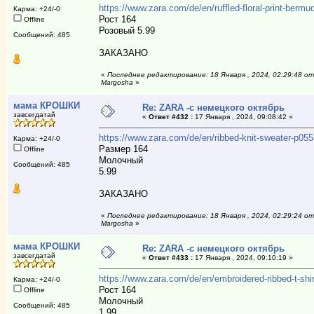
https://www.zara.com/de/en/ruffled-floral-print-b
Карма: +24/-0
Рост 164
Offline
Розовый 5.99
Сообщений: 485
ЗАКАЗАНО
«
Последнее редактирование: 18 Января , 2024, 02:29:48 от
Margosha
»
мама КРОШКИ
Re: ZARA -с немецкого октябрь
завсегдатай
«
Ответ #432 :
17 Января , 2024, 09:08:42 »
https://www.zara.com/de/en/ribbed-knit-sweater-p
Карма: +24/-0
Размер 164
Offline
Молочный
Сообщений: 485
5.99
ЗАКАЗАНО
«
Последнее редактирование: 18 Января , 2024, 02:29:24 от
Margosha
»
мама КРОШКИ
Re: ZARA -с немецкого октябрь
завсегдатай
«
Ответ #433 :
17 Января , 2024, 09:10:19 »
https://www.zara.com/de/en/embroidered-ribbed-t-
Карма: +24/-0
Рост 164
Offline
Молочный
Сообщений: 485
1.99