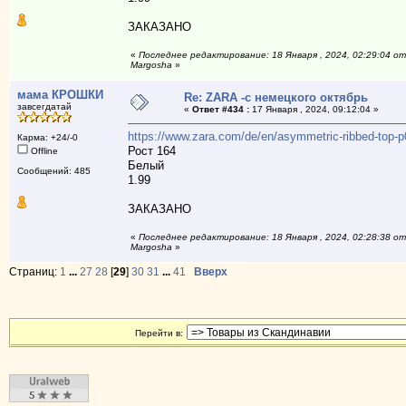
ЗАКАЗАНО
«
Последнее редактирование: 18 Января , 2024, 02:29:04 от
Margosha
»
мама КРОШКИ
Re: ZARA -с немецкого октябрь
завсегдатай
«
Ответ #434 :
17 Января , 2024, 09:12:04 »
https://www.zara.com/de/en/asymmetric-ribbed-to
Карма: +24/-0
Рост 164
Offline
Белый
Сообщений: 485
1.99
ЗАКАЗАНО
«
Последнее редактирование: 18 Января , 2024, 02:28:38 от
Margosha
»
Страниц:
1
...
27
28
[
29
]
30
31
...
41
Вверх
Перейти в: