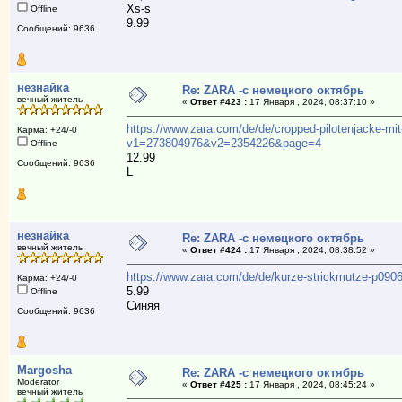
Xs-s
Offline
9.99
Сообщений: 9636
незнайка
Re: ZARA -с немецкого октябрь
вечный житель
«
Ответ #423 :
17 Января , 2024, 08:37:10 »
https://www.zara.com/de/de/cropped-pilotenjacke-mi
Карма: +24/-0
v1=273804976&v2=2354226&page=4
Offline
12.99
Сообщений: 9636
L
незнайка
Re: ZARA -с немецкого октябрь
вечный житель
«
Ответ #424 :
17 Января , 2024, 08:38:52 »
https://www.zara.com/de/de/kurze-strickmutze-p0
Карма: +24/-0
5.99
Offline
Синяя
Сообщений: 9636
Margosha
Re: ZARA -с немецкого октябрь
Moderator
«
Ответ #425 :
17 Января , 2024, 08:45:24 »
вечный житель