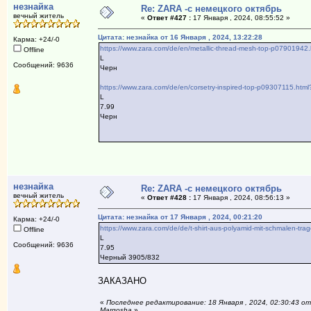
незнайка
Re: ZARA -с немецкого октябрь
вечный житель
«
Ответ #427 :
17 Января , 2024, 08:55:52 »
Цитата: незнайка от 16 Января , 2024, 13:22:28
Карма: +24/-0
https://www.zara.com/de/en/metallic-thread-mesh-top-p07901
Offline
L
Сообщений: 9636
Черн
https://www.zara.com/de/en/corsetry-inspired-top-p09307115.ht
L
7.99
Черн
незнайка
Re: ZARA -с немецкого октябрь
вечный житель
«
Ответ #428 :
17 Января , 2024, 08:56:13 »
Цитата: незнайка от 17 Января , 2024, 00:21:20
Карма: +24/-0
https://www.zara.com/de/de/t-shirt-aus-polyamid-mit-schmalen
Offline
L
Сообщений: 9636
7.95
Черный 3905/832
ЗАКАЗАНО
«
Последнее редактирование: 18 Января , 2024, 02:30:43 от
Margosha
»