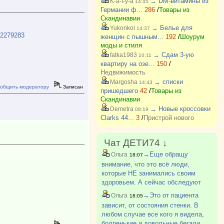
→ DM-витамины из
K-a-t-y-a
14:45
Германии ф...
286
/
Товары из
Скандинавии
→ Белье для
Yukonkol
14:37
62279283
женщин с пышным...
192
/
Шоурум
моды и стиля
→ Сдам 3-ую
fatka1983
10:11
квартиру на озе...
150
/
Недвижимость
→ списки
Margosha
14:43
общить модератору
Записан
пришедшего
42
/
Товары из
Скандинавии
→ Новые кроссовки
Demetra
08:19
Clarks 44...
3
/
Пристрой нового
Чат ДЕТИ74 ↓
→Еще обращу
Ольга
18:07
внимание, что это всё люди,
которые НЕ занимались своим
здоровьем. А сейчас обследуют
раньше, лекарства назначают,
→Это от пациента
Ольга
18:05
отслеживают. Так что у нашего
зависит, от состояния стенки. В
поколения фора, я считаю.
любом случае все кого я видела,
бодренькие и довольные бегали