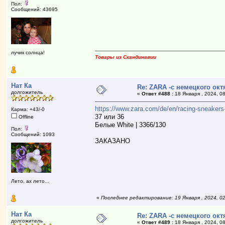
Пол:
Сообщений: 43695
лучик солнца!
Товары из Скандинавии
Нат Ка
Re: ZARA -с немецкого ок
долгожитель
«
Ответ #488 :
18 Января , 2024, 08
https://www.zara.com/de/en/racing-sneak
Карма: +43/-0
37 или 36
Offline
Белые White | 3366/130
Пол:
Сообщений: 1093
ЗАКАЗАНО
Лето, ах лето...
«
Последнее редактирование: 19 Января , 2024, 0
Нат Ка
Re: ZARA -с немецкого ок
долгожитель
«
Ответ #489 :
18 Января , 2024, 08