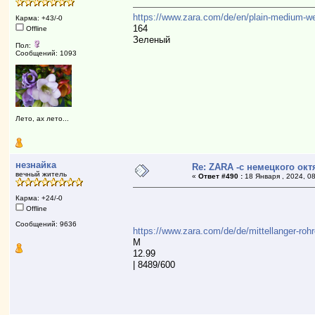
https://www.zara.com/de/en/plain-medium-we
Карма: +43/-0
164
Offline
Зеленый
Пол:
Сообщений: 1093
Лето, ах лето...
незнайка
Re: ZARA -с немецкого ок
вечный житель
«
Ответ #490 :
18 Января , 2024, 08
Карма: +24/-0
Offline
Сообщений: 9636
https://www.zara.com/de/de/mittellanger-
М
12.99
| 8489/600