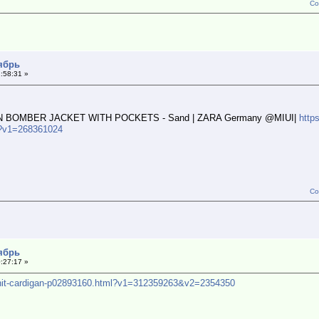
Со
тябрь
:58:31 »
INEN BOMBER JACKET WITH POCKETS - Sand | ZARA Germany @MIUI|
http
l?v1=268361024
Со
тябрь
:27:17 »
-knit-cardigan-p02893160.html?v1=312359263&v2=2354350