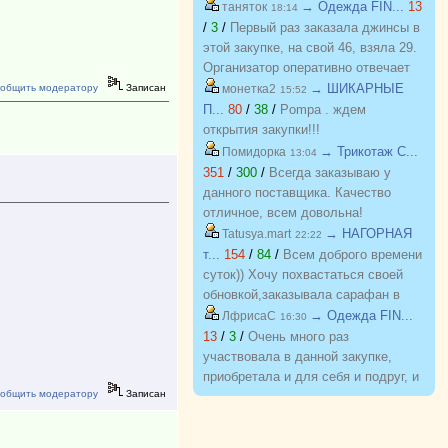
приобретать красивые вещи по
→ Одежда FIN...
13
таняток
18:14
приятным ценам. Желаю закупке
/
3
/
Первый раз заказала джинсы в
процветания и долгожительства
этой закупке, на свой 46, взяла 29.
Организатор оперативно отвечает
на вопросы. Спасибо!!!
→ ШИКАРНЫЕ
общить модератору
Записан
монетка2
15:52
П...
80
/
38
/
Pompa . ждем
открытия закупки!!!
→ Трикотаж C...
Помидорка
13:04
351
/
300
/
Всегда заказываю у
данного поставщика. Качество
отличное, всем довольна!
→ НАГОРНАЯ
Tatusya.mart
22:22
т...
154
/
84
/
Всем доброго времени
суток)) Хочу похвастаться своей
обновкой,заказывала сарафан в
закупке (Нагорная трикотаж) и
→ Одежда FIN...
ЛфрисаС
16:30
осталась в полном восторге от
13
/
3
/
Очень много раз
качества)) Соответствие
участвовала в данной закупке,
размерности и качество Выше
приобретала и для себя и подруг, и
всяких похвал))
общить модератору
Записан
джинсы, и джемпера, и платья, и
блузки, вещи качественные,
соответствуют размеру и