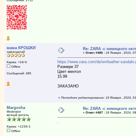
Сообщений: 2712
мама КРОШКИ
Re: ZARA -с немецкого ок
завсегдатай
«
Ответ #486 :
18 Января , 2024, 07
https://www.zara.com/de/en/leather-sanda
Карма: +24/-0
Размере 37
Offline
Цвет ментол
Сообщений: 485
15.99
ЗАКАЗАНО
«
Последнее редактирование: 19 Января , 2024, 0
Margosha
Re: ZARA -с немецкого ок
Moderator
«
Ответ #487 :
18 Января , 2024, 08
вечный житель
.
Карма: +1234/-1
Offline