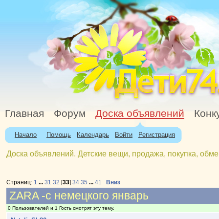
Главная
Форум
Доска объявлений
Конк
Начало
Помощь
Календарь
Войти
Регистрация
Доска объявлений. Детские вещи, продажа, покупка, обме
Страниц:
1
...
31
32
[
33
]
34
35
...
41
Вниз
ZARA -с немецкого январь
0 Пользователей и 1 Гость смотрят эту тему.