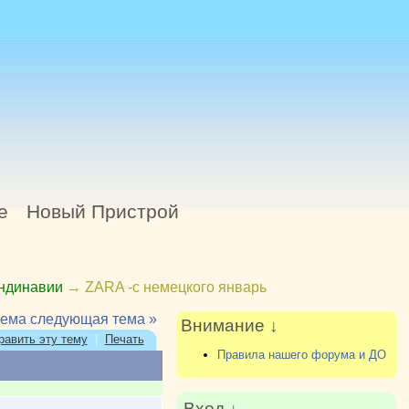
е
Новый Пристрой
андинавии
→
ZARA -с немецкого январь
тема
следующая тема »
Внимание ↓
равить эту тему
|
Печать
Правила нашего форума и ДО
Вход ↓