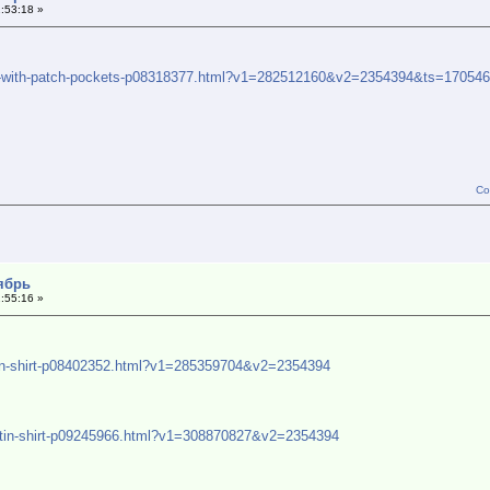
:53:18 »
hirt-with-patch-pockets-p08318377.html?v1=282512160&v2=2354394&ts=17054
Со
тябрь
:55:16 »
nen-shirt-p08402352.html?v1=285359704&v2=2354394
satin-shirt-p09245966.html?v1=308870827&v2=2354394