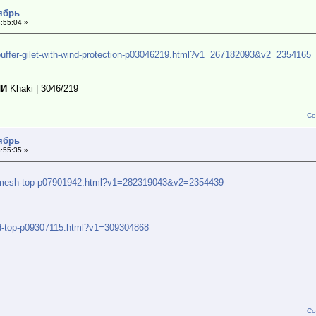
тябрь
:55:04 »
-puffer-gilet-with-wind-protection-p03046219.html?v1=267182093&v2=2354165
ЛИ
Khaki | 3046/219
Со
тябрь
:55:35 »
ad-mesh-top-p07901942.html?v1=282319043&v2=2354439
red-top-p09307115.html?v1=309304868
Со