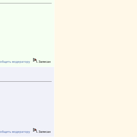
описанию, организатор умничка
всегда оперативно отвечает, с
удовольствием буду участвовать
еще!
общить модератору
Записан
общить модератору
Записан