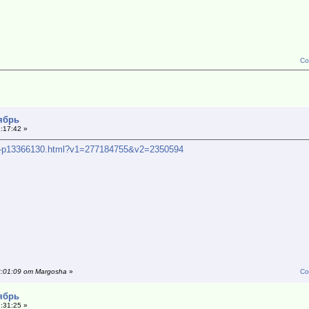
Со
тябрь
:17:42 »
ers-p13366130.html?v1=277184755&v2=2350594
2:01:09 от Margosha
»
Со
тябрь
:31:25 »