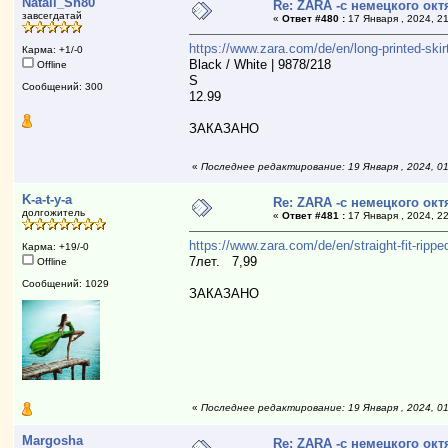
Natali_Sh80
Re: ZARA -с немецкого ок
завсегдатай
«
Ответ #480 :
17 Января , 2024, 21
https://www.zara.com/de/en/long-printed-ski
Карма: +1/-0
Black / White | 9878/218
Offline
S
Сообщений: 300
12.99
ЗАКАЗАНО
«
Последнее редактирование: 19 Января , 2024, 0
K-a-t-y-a
Re: ZARA -с немецкого ок
долгожитель
«
Ответ #481 :
17 Января , 2024, 22
https://www.zara.com/de/en/straight-fit-ripp
Карма: +19/-0
7лет. 7,99
Offline
Сообщений: 1029
ЗАКАЗАНО
«
Последнее редактирование: 19 Января , 2024, 0
Margosha
Re: ZARA -с немецкого ок