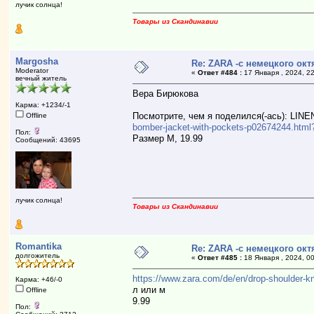
лучик солнца!
Товары из Скандинавии
Margosha
Re: ZARA -с немецкого ок
Moderator
«
Ответ #484 :
17 Января , 2024, 22
вечный житель
Вера Бирюкова
Карма: +1234/-1
Посмотрите, чем я поделился(-ась): L
Offline
bomber-jacket-with-pockets-p02674244.htm
Пол:
Размер М, 19.99
Сообщений: 43695
лучик солнца!
Товары из Скандинавии
Romantika
Re: ZARA -с немецкого ок
долгожитель
«
Ответ #485 :
18 Января , 2024, 00
https://www.zara.com/de/en/drop-shoulder
Карма: +46/-0
л или м
Offline
9.99
Пол: