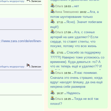
общить модератору
Записан
после операции
→нет
Ольга
18:03
→Ага, а
Анна Тимошенко
18:02
потом шунтирование только
→Ясно). Значит побегаем
.
17:11
ещё!)
→Ага, с сонных
Ольга
17:09
артерий на шее удаляют? Если
s://www.zara.com/de/en/linen-
сердце, то ставят стенты, что
похуже, потому что всю жизнь
потом пить кроворазжижающее - у
→Спасибо за поддержку
.
17:01
подруги так 4 года назад
?????!) Наверно тоже успокоюсь со
поставили. Есть протокол, по нему
временем). Куда деваться -то? А
операция показана, если б?
что их теперь ещё и удаляют?? И
общить модератору
Записан
как? И почему сразу не удалить?
→Я вас понимаю.
Ольга
16:56
Сначала это очень страшно, когда
вдруг находят бляшку, да она ещё
нихрена себе размеров
оказывается и в голову лезет
→Надеюсь
.
16:37
всякое?... Но потом берешь себя в
→Тогда не всё так
Ольга
16:35
руки. Статины, физкультура,
плохо!?
каждый день минимум 10.0?