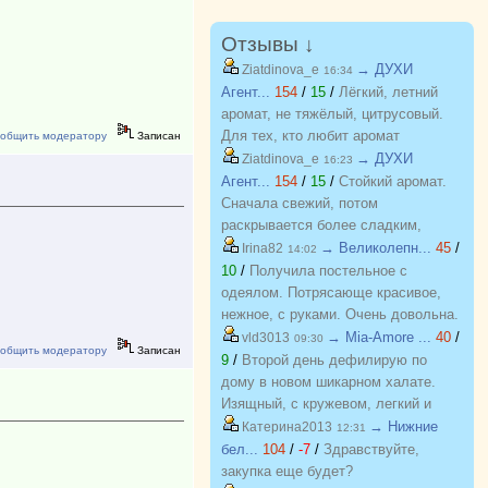
Отзывы ↓
→ ДУХИ
Ziatdinova_e
16:34
Агент...
154
/
15
/
Лёгкий, летний
аромат, не тяжёлый, цитрусовый.
Для тех, кто любит аромат
общить модератору
Записан
бергамота, грейпфрута. С хорошей
→ ДУХИ
Ziatdinova_e
16:23
стойкостью, на одежде еще долго
Агент...
154
/
15
/
Стойкий аромат.
держится потом.
Сначала свежий, потом
раскрывается более сладким,
пряным. Очень похож на оригинал,
→ Великолепн...
45
/
Irina82
14:02
почти не отличить.
10
/
Получила постельное с
одеялом. Потрясающе красивое,
нежное, с руками. Очень довольна.
Хочу еще! Спасибо
→ Mia-Amore ...
40
/
vld3013
09:30
общить модератору
Записан
9
/
Второй день дефилирую по
дому в новом шикарном халате.
Изящный, с кружевом, легкий и
красивый. Куплен на распродаже
→ Нижние
Катерина2013
12:31
по отличной цене. Спасибо
бел...
104
/
-7
/
Здравствуйте,
организатору за возможность
закупка еще будет?