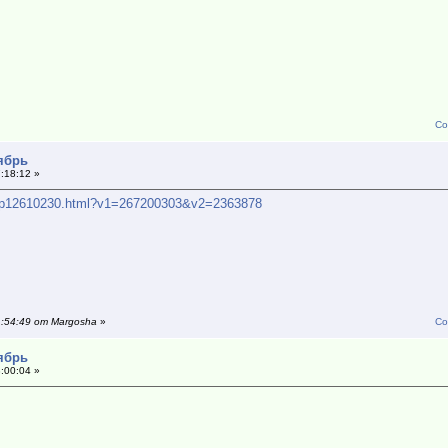
Со
тябрь
:18:12 »
ls-p12610230.html?v1=267200303&v2=2363878
1:54:49 от Margosha
»
Со
тябрь
:00:04 »