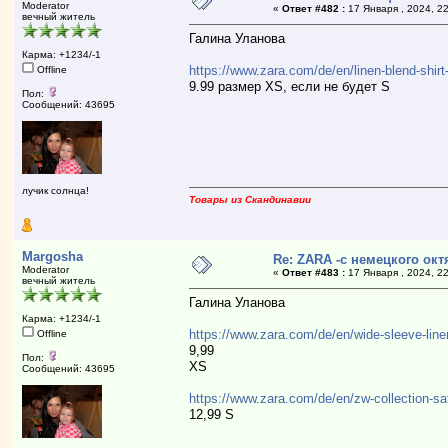
Moderator
«
Ответ #482 :
17 Января , 2024, 22
вечный житель
Галина Уланова
Карма: +1234/-1
https://www.zara.com/de/en/linen-blend-s
Offline
9.99 размер XS, если не будет S
Пол:
Сообщений: 43695
лучик солнца!
Товары из Скандинавии
Margosha
Re: ZARA -с немецкого ок
Moderator
«
Ответ #483 :
17 Января , 2024, 22
вечный житель
Галина Уланова
Карма: +1234/-1
https://www.zara.com/de/en/wide-sleeve-li
Offline
9,99
Пол:
XS
Сообщений: 43695
https://www.zara.com/de/en/zw-collection-
12,99 S