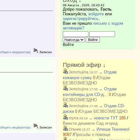
08 Августа , 2026, 18:43:42
Добро пожаловать,
Гость
.
Пожалуйста,
войдите
или
зарегистрируйтесь
.
Вам не пришло
письмо с кодом
активации?
Войти
общить модератору
Записан
Прямой эфир ↓
→ Отдам
Jemchujina
18:07
кожаную сумку
0
/
Отдам
БЕЗВОЗМЕЗДНО
→ Отдам
Jemchujina
17:56
контейнеры для CD-д...
0
/
Отдам
БЕЗВОЗМЕЗДНО
→ Отдам CD-
Jemchujina
17:46
диски
0
/
Отдам БЕЗВОЗМЕЗДНО
→ новости ТУТ
185
/
myrra
09:19
Вместе дешевле Сад огород
общить модератору
Записан
→ Илюша Ткаченко!
Ольчик
16:37
9097
/
Просьбы о помощи