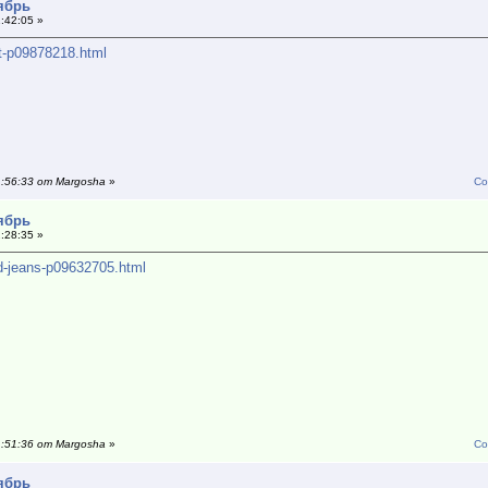
тябрь
:42:05 »
rt-p09878218.html
1:56:33 от Margosha
»
Со
тябрь
:28:35 »
ed-jeans-p09632705.html
1:51:36 от Margosha
»
Со
тябрь