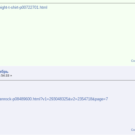
ight-t-shirt-p00722701.html
Со
тябрь
:54:33 »
rohrenrock-p08489600.html?v1=293048325&v2=2354718&page=7
Со