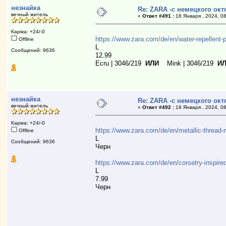
незнайка
Re: ZARA -с немецкого ок
вечный житель
«
Ответ #491 :
18 Января , 2024, 08
Карма: +24/-0
https://www.zara.com/de/en/water-repellent
Offline
L
Сообщений: 9636
12.99
Ecru | 3046/219
ИЛИ
Mink | 3046/219
И
незнайка
Re: ZARA -с немецкого ок
вечный житель
«
Ответ #492 :
18 Января , 2024, 08
Карма: +24/-0
https://www.zara.com/de/en/metallic-thre
Offline
L
Сообщений: 9636
Черн
https://www.zara.com/de/en/corsetry-inspi
L
7.99
Черн