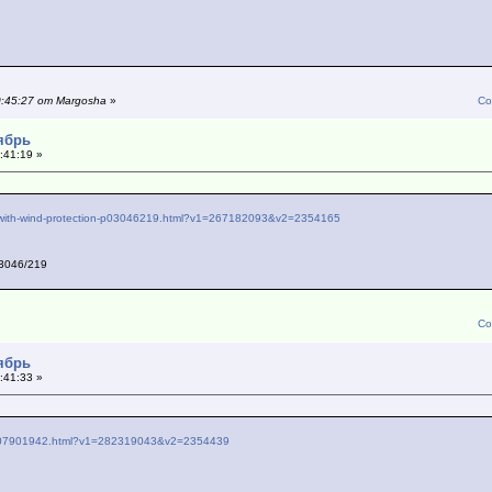
0:45:27 от Margosha
»
Со
тябрь
:41:19 »
ilet-with-wind-protection-p03046219.html?v1=267182093&v2=2354165
 3046/219
Со
тябрь
:41:33 »
op-p07901942.html?v1=282319043&v2=2354439