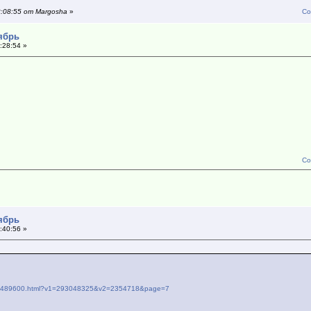
2:08:55 от Margosha
»
Со
тябрь
:28:54 »
Со
тябрь
:40:56 »
k-p08489600.html?v1=293048325&v2=2354718&page=7