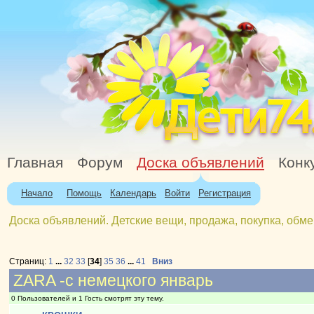
Главная
Форум
Доска объявлений
Конк
Начало
Помощь
Календарь
Войти
Регистрация
Доска объявлений. Детские вещи, продажа, покупка, обме
Страниц:
1
...
32
33
[
34
]
35
36
...
41
Вниз
ZARA -с немецкого январь
0 Пользователей и 1 Гость смотрят эту тему.