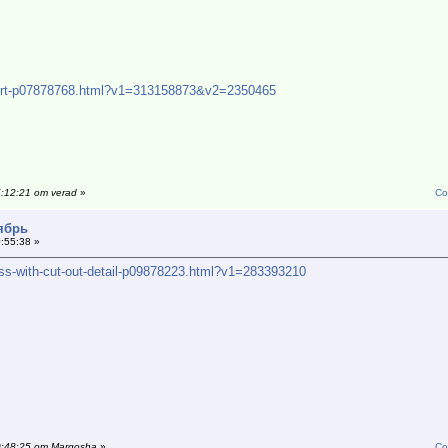
-shirt-p07878768.html?v1=313158873&v2=2350465
:12:21 от verad
»
Со
тябрь
:55:38 »
ess-with-cut-out-detail-p09878223.html?v1=283393210
0:48:25 от Margosha
»
Со