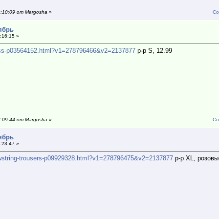
2:10:09 от Margosha
»
Со
тябрь
:16:15 »
dress-p03564152.html?v1=278796466&v2=2137877
р-р S, 12.99
2:09:44 от Margosha
»
Со
тябрь
:23:47 »
drawstring-trousers-p09929328.html?v1=278796475&v2=2137877
р-р XL, розовы