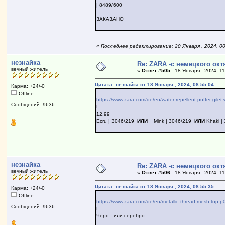
| 8489/600
ЗАКАЗАНО
«
Последнее редактирование: 20 Января , 2024, 0
незнайка
Re: ZARA -с немецкого ок
вечный житель
«
Ответ #505 :
18 Января , 2024, 11
Цитата: незнайка от 18 Января , 2024, 08:55:04
Карма: +24/-0
Offline
https://www.zara.com/de/en/water-repellent-puffer-g
Сообщений: 9636
L
12.99
Ecru | 3046/219
ИЛИ
Mink | 3046/219
ИЛИ
Khaki |
незнайка
Re: ZARA -с немецкого ок
вечный житель
«
Ответ #506 :
18 Января , 2024, 11
Цитата: незнайка от 18 Января , 2024, 08:55:35
Карма: +24/-0
Offline
https://www.zara.com/de/en/metallic-thread-mesh-t
Сообщений: 9636
L
Черн или серебро