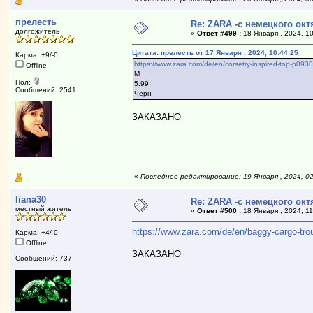
прелесть
Re: ZARA -с немецкого ок
долгожитель
«
Ответ #499 :
18 Января , 2024, 10
Цитата: прелесть от 17 Января , 2024, 10:44:25
Карма: +9/-0
https://www.zara.com/de/en/corsetry-inspired-top-p0
Offline
М
Пол:
5.99
Сообщений: 2541
Черн
ЗАКАЗАНО
«
Последнее редактирование: 19 Января , 2024, 0
liana30
Re: ZARA -с немецкого ок
местный житель
«
Ответ #500 :
18 Января , 2024, 11
https://www.zara.com/de/en/baggy-cargo-t
Карма: +4/-0
Offline
ЗАКАЗАНО
Сообщений: 737