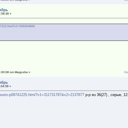
тябрь
:58:38 »
9307115.html?v1=309304868
2:00:08 от Margosha
»
Со
тябрь
:04:58 »
rousers-p08741225.html?v1=311731787&v2=2137877
р-р eu 36(27) , серые, 12