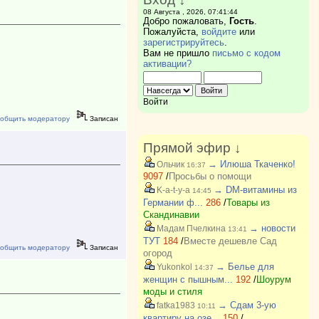
08 Августа , 2026, 07:41:44
Добро пожаловать,
Гость
.
Пожалуйста,
войдите
или
зарегистрируйтесь
.
Вам не пришло
письмо с кодом
активации?
Войти
общить модератору
Записан
Прямой эфир ↓
→ Илюша Ткаченко!
Ольчик
16:37
9097
/
Просьбы о помощи
→ DM-витамины из
K-a-t-y-a
14:45
Германии ф...
286
/
Товары из
Скандинавии
→ новости
Мадам Пчелкина
13:41
ТУТ
184
/
Вместе дешевле Сад
общить модератору
Записан
огород
→ Белье для
Yukonkol
14:37
женщин с пышным...
192
/
Шоурум
моды и стиля
→ Сдам 3-ую
fatka1983
10:11
квартиру на озе...
150
/