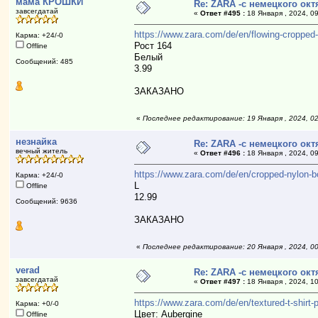
мама КРОШКИ
Re: ZARA -с немецкого ок
завсегдатай
«
Ответ #495 :
18 Января , 2024, 09
https://www.zara.com/de/en/flowing-cropp
Карма: +24/-0
Рост 164
Offline
Белый
Сообщений: 485
3.99
ЗАКАЗАНО
«
Последнее редактирование: 19 Января , 2024, 0
незнайка
Re: ZARA -с немецкого ок
вечный житель
«
Ответ #496 :
18 Января , 2024, 09
https://www.zara.com/de/en/cropped-nylon
Карма: +24/-0
L
Offline
12.99
Сообщений: 9636
ЗАКАЗАНО
«
Последнее редактирование: 20 Января , 2024, 0
verad
Re: ZARA -с немецкого ок
завсегдатай
«
Ответ #497 :
18 Января , 2024, 10
https://www.zara.com/de/en/textured-t-shi
Карма: +0/-0
Цвет: Aubergine
Offline