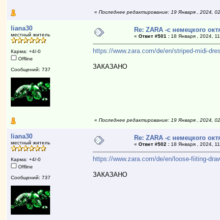
«
Последнее редактирование: 19 Января , 2024, 0
liana30
Re: ZARA -с немецкого ок
местный житель
«
Ответ #501 :
18 Января , 2024, 11
https://www.zara.com/de/en/striped-midi-
Карма: +4/-0
Offline
ЗАКАЗАНО
Сообщений: 737
«
Последнее редактирование: 19 Января , 2024, 0
liana30
Re: ZARA -с немецкого ок
местный житель
«
Ответ #502 :
18 Января , 2024, 11
https://www.zara.com/de/en/loose-fiiting-
Карма: +4/-0
Offline
ЗАКАЗАНО
Сообщений: 737