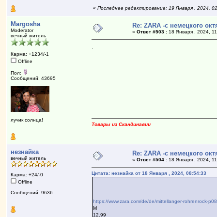
«
Последнее редактирование: 19 Января , 2024, 0
Margosha
Re: ZARA -с немецкого ок
Moderator
«
Ответ #503 :
18 Января , 2024, 11
вечный житель
.
Карма: +1234/-1
Offline
Пол:
Сообщений: 43695
лучик солнца!
Товары из Скандинавии
незнайка
Re: ZARA -с немецкого ок
вечный житель
«
Ответ #504 :
18 Января , 2024, 11
Цитата: незнайка от 18 Января , 2024, 08:54:33
Карма: +24/-0
Offline
Сообщений: 9636
https://www.zara.com/de/de/mittellanger-rohrenroc
М
12.99