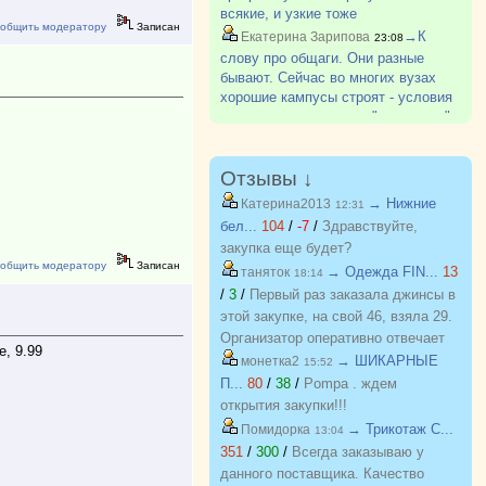
всякие, и узкие тоже
общить модератору
Записан
→К
Екатерина Зарипова
23:08
слову про общаги. Они разные
бывают. Сейчас во многих вузах
хорошие кампусы строят - условия
очень даже классные. "коридорок"
уже не так много. Ну и съем
квартиры по цене совсем не
сопоставим с ценой за общагу,
Отзывы ↓
особен?
→ Нижние
Катерина2013
12:31
бел...
104
/
-7
/
Здравствуйте,
закупка еще будет?
общить модератору
Записан
→ Одежда FIN...
13
таняток
18:14
/
3
/
Первый раз заказала джинсы в
этой закупке, на свой 46, взяла 29.
Организатор оперативно отвечает
е, 9.99
на вопросы. Спасибо!!!
→ ШИКАРНЫЕ
монетка2
15:52
П...
80
/
38
/
Pompa . ждем
открытия закупки!!!
→ Трикотаж C...
Помидорка
13:04
351
/
300
/
Всегда заказываю у
данного поставщика. Качество