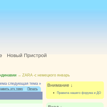
е
Новый Пристрой
андинавии
→
ZARA -с немецкого январь
тема
следующая тема »
Внимание ↓
равить эту тему
|
Печать
Правила нашего форума и ДО
Вход ↓