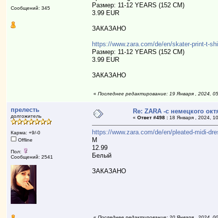
Размер: 11-12 YEARS (152 CM)
Сообщений: 345
3.99 EUR
ЗАКАЗАНО
https://www.zara.com/de/en/skater-print-t
Размер: 11-12 YEARS (152 CM)
3.99 EUR
ЗАКАЗАНО
«
Последнее редактирование: 19 Января , 2024, 05
прелесть
Re: ZARA -с немецкого ок
долгожитель
«
Ответ #498 :
18 Января , 2024, 10
https://www.zara.com/de/en/pleated-midi-dr
Карма: +9/-0
М
Offline
12.99
Пол:
Белый
Сообщений: 2541
ЗАКАЗАНО
«
Последнее редактирование: 20 Января , 2024, 0