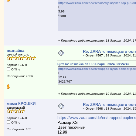
https://www.zara.com/de/en/corsetry-inspired-top-p0
L
5.99
Черн
«
Последнее редактирование: 18 Января , 2024, 1
незнайка
Re: ZARA -с немецкого ок
вечный житель
«
Ответ #507 :
18 Января , 2024, 11
Цитата: незнайка от 18 Января , 2024, 09:24:40
Карма: +24/-0
https://www.zara.com/de/en/cropped-nylon-bomber-
Offline
L
Сообщений: 9636
12.99
3427/767
«
Последнее редактирование: 19 Января , 2024, 11
мама КРОШКИ
Re: ZARA -с немецкого ок
завсегдатай
«
Ответ #508 :
18 Января , 2024, 15
https://www.zara.com/de/en/cropped-popli
Карма: +24/-0
Размер XS
Offline
Цвет песочный
Сообщений: 485
12.99