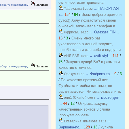
отличное, всем довольна!
общить модератору
Записан
→ НАГОРНАЯ
Tatusya.mart
22:22
т...
154
/
84
/
Всем доброго времени
суток)) Хочу похвастаться своей
обновкой,заказывала сарафан в
закупке (Нагорная трикотаж) и
→ Одежда FIN...
ЛфрисаС
16:30
осталась в полном восторге от
13
/
3
/
Очень много раз
качества)) Соответствие
участвовала в данной закупке,
размерности и качество Выше
приобретала и для себя и подруг, и
всяких похвал))
джинсы, и джемпера, и платья, и
→ avili-styl...
141
/
АНЯ BAR
16:06
блузки, вещи качественные,
76
/
Закупка супер! Вс? в размер и
общить модератору
Записан
соответствуют размеру и
качество отличное.
описанию, организатор умничка
→ Фабрика тр...
9
/
3
Оракул
11:30
всегда оперативно отвечает, с
/
По качеству претензий нет.
удовольствием буду участвовать
Футболка и майки плотные, не
еще!
растягиваются. Читала отзывы и тк
люблю не в облипку вещи, на свой
→ место для
оля1 (Ckarlet)
09:54
46р-р заказала все вещи 48, все
...
44
/
12
/
Открыла закупку
равно получилось в облипку, и на
качественных зонтов 3 слона
мой взгляд на рост 165-168
,пробуем собрать
женский, у меня 173 мне
https://zakupki.deti74.ru/index.php?
→
Екатерина Тимакова
22:17
коротковато, но ношу все вещи с
route=purchase/show&id=1851321
Варшава-по...
128
/
13
/
купила