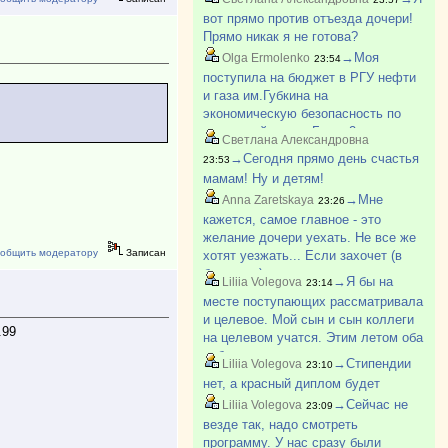
моделирование". Мы очень рады за
вот прямо против отъезда дочери!
всех детей, кто поступил :)
Прямо никак я не готова?
→Моя
Olga Ermolenko
23:54
поступила на бюджет в РГУ нефти
и газа им.Губкина на
экономическую безопасность по
отдельной квоте. Было 2
Светлана Александровна
бюджетных места. Ее второе.
→Сегодня прямо день счастья
23:53
Первое место досталось БВИ. У
мамам! Ну и детям!
нее с медалью 280 баллов.
→Мне
Anna Zaretskaya
23:26
кажется, самое главное - это
желание дочери уехать. Не все же
общить модератору
Записан
хотят уезжать... Если захочет (в
будущем) уехать - то все
→Я бы на
Liliia Volegova
23:14
преодолеет, и общагу, и соседок,
месте поступающих рассматривала
еще и будет рада, что живет в
и целевое. Мой сын и сын коллеги
общежитии (да, да, моей в прошло?
.99
на целевом учатся. Этим летом оба
побывали на практике на своих
→Стипендии
Liliia Volegova
23:10
предприятиях. И обоим
нет, а красный диплом будет
понравилось. Не самый плохой
→Сейчас не
Liliia Volegova
23:09
вариант, если надо определенну?
везде так, надо смотреть
программу. У нас сразу были