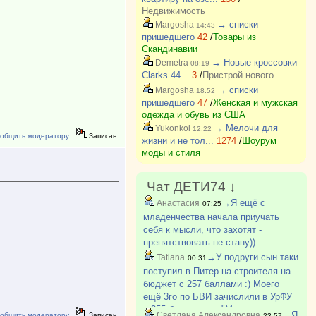
Недвижимость
→ списки
Margosha
14:43
пришедшего
42
/
Товары из
Скандинавии
→ Новые кроссовки
Demetra
08:19
Clarks 44...
3
/
Пристрой нового
→ списки
Margosha
18:52
пришедшего
47
/
Женская и мужская
одежда и обувь из США
→ Мелочи для
Yukonkol
12:22
общить модератору
Записан
жизни и не тол...
1274
/
Шоурум
моды и стиля
Чат ДЕТИ74 ↓
→Я ещё с
Анастасия
07:25
младенчества начала приучать
себя к мысли, что захотят -
препятствовать не стану))
→У подруги сын таки
Tatiana
00:31
поступил в Питер на строителя на
бюджет с 257 баллами :) Моего
ещё 3го по БВИ зачислили в УрФУ
с 255 баллами на "Механика и
→Я
Светлана Александровна
общить модератору
Записан
23:57