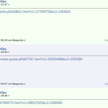
тябрь
:21:37 »
ed-shirt-p01639611.html?v1=277650736&v2=2364825
2:06:34 от Margosha
»
Со
тябрь
:24:40 »
-bomber-jacket-p03427767.html?v1=303264688&v2=2354394
0:05:47 от Margosha
»
Со
тябрь
:34:48 »
rt-p07099772.html?v1=296527023&v2=2350465