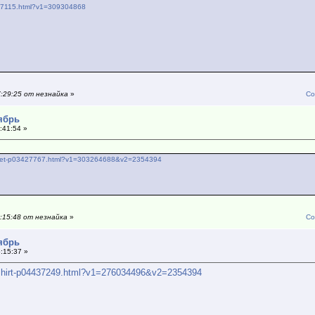
9307115.html?v1=309304868
7:29:25 от незнайка
»
Со
тябрь
:41:54 »
jacket-p03427767.html?v1=303264688&v2=2354394
:15:48 от незнайка
»
Со
тябрь
:15:37 »
n-shirt-p04437249.html?v1=276034496&v2=2354394