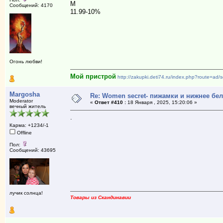
М
Сообщений: 4170
11.99-10%
Огонь любви!
Мой пристрой
http://zakupki.deti74.ru/index.php?route=ad
Margosha
Re: Women secret- пижамки и нижнее бе
Moderator
«
Ответ #410 :
18 Января , 2025, 15:20:06 »
вечный житель
.
Карма: +1234/-1
Offline
Пол:
Сообщений: 43695
лучик солнца!
Товары из Скандинавии