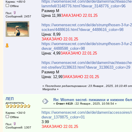
https://womensecret.com/de/de/damen/nachtwasche-
Карма: +46/-0
lammfell/3148776.html?dwvar_3148776_color=96
Offline
Размер М
Пол:
Цена 11,99
ЗАКАЗАНО 22.01.25
Сообщений: 2457
https://womensecret.com/de/de/strumpfhosen-3-fur-2
socken/4488616.html?dwvar_4488616_color=98
Цена: 8,99
ЗАКАЗАНО 22.01.25
https://womensecret.com/de/de/strumpfhosen-3-fur-
dwvar_4488598_color=98
Цена: 4,99
ЗАКАЗАНО 22.01.25
https://womensecret.com/de/de/damen/nachtwasche-un
mit-streifen/3138633.html?dwvar_3138633_color=29
Размер М
Цена: 12,99
ЗАКАЗАНО 22.01.25
«
Последнее редактирование: 23 Января , 2025, 16:10:49 от
Margosha
»
ЛЕП
Re: Women secret- пижамки и нижнее бе
долгожитель
«
Ответ #419 :
22 Января , 2025, 10:56:54 »
https://womensecret.com/de/de/damen/accessoires/s
Карма: +34/-0
dwvar_1378875_color=01
Offline
3.99
Пол:
ЗАКАЗАНО 22.01.25
Сообщений: 1307