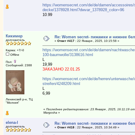
https://womensecret.com/de/de/damen/accessoires/s
decke/1378928.html?dwvar_1378928_color=96
10.99
Кикимер
Re: Women secret- пижамки и нижнее бе
долгожитель
«
Ответ #417 :
22 Января , 2025, 10:15:58 »
https://womensecret.com/de/de/damen/nachtwasch
Карма: +7/-0
100-baumwolle/3138616.html
Offline
L
Пол:
19,99
Сообщений: 2388
ЗАКАЗАНО 22.01.25
https://womensecret.com/de/de/herren/unterwasche/u
streifen/4248209.html
L
6,99
Ленинский р-н, ТЦ
"Молния"
«
Последнее редактирование: 23 Января , 2025, 16:11:19 от
Margosha
»
elena-l
Re: Women secret- пижамки и нижнее бе
долгожитель
«
Ответ #418 :
22 Января , 2025, 10:34:49 »