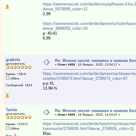
https://womensecret.com/de/de/strumpfhosen-3-fur-
dwvar_5978899_color=12
2,99
https://womensecret.com/de/de/damen/schuhe/haussc
dwvar_4998059_color=19
р- 40-41
6,99
gratiola
Re: Women secret- пижамки и нижнее бе
долгожитель
«
Ответ #408 :
18 Января , 2025, 13:54:17 »
https://womensecret.com/de/de/damen/nachtwasche
Карма: +28/-0
streifen/3708473.html?dwvar_3708473_color=97
Offline
р-р XL
Сообщений: 1924
13,99-%
Tanita
Re: Women secret- пижамки и нижнее бе
долгожитель
«
Ответ #409 :
18 Января , 2025, 14:03:07 »
https://womensecret.com/de/de/herren/nachtwasche/
Карма: +115/-0
karomuster/2768935.html?dwvar_2768935_color=11
Offline
Blau
Пол: