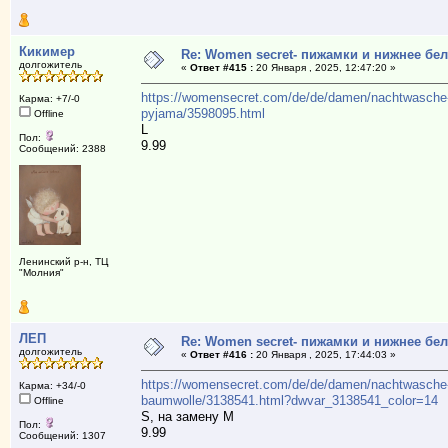
Кикимер
Re: Women secret- пижамки и нижнее бе
долгожитель
«
Ответ #415 :
20 Января , 2025, 12:47:20 »
https://womensecret.com/de/de/damen/nachtwasche-
Карма: +7/-0
pyjama/3598095.html
Offline
L
Пол:
9.99
Сообщений: 2388
Ленинский р-н, ТЦ
"Молния"
ЛЕП
Re: Women secret- пижамки и нижнее бе
долгожитель
«
Ответ #416 :
20 Января , 2025, 17:44:03 »
https://womensecret.com/de/de/damen/nachtwasche
Карма: +34/-0
baumwolle/3138541.html?dwvar_3138541_color=14
Offline
S, на замену М
Пол:
9.99
Сообщений: 1307