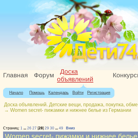
Доска
Главная
Форум
Конкур
объявлений
Начало
Помощь
Календарь
Войти
Регистрация
Доска объявлений. Детские вещи, продажа, покупка, обме
→
Women secret- пижамки и нижнее белье из Германии
Страниц:
1
...
26
27
[
28
]
29
30
...
49
Вниз
Women secret- пижамки и нижнее белье