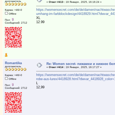
долгожитель
«
Ответ #413 :
19 Января , 2025, 16:16:24 »
https://womensecret.com/de/de/damen/nachtwasche-
Карма: +46/-0
umhang-im-farbblockdesign/4418929.html?dwvar_44
Offline
XL
Пол:
12.99
Сообщений: 2712
Romantika
Re: Women secret- пижамки и нижнее бе
долгожитель
«
Ответ #414 :
19 Января , 2025, 16:17:27 »
https://womensecret.com/de/de/damen/nachtwasche-
Карма: +46/-0
robe-aus-lurex/4418928.html?dwvar_4418928_color=
Offline
L
Пол:
12,99
Сообщений: 2712