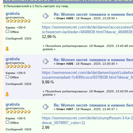
0 Пользователей и 1 Гость смотрят эту тему.
gratiola
Re: Women secret- пижамки и нижнее бе
долгожитель
«
Ответ #405 :
18 Января , 2025, 13:26:50 »
https://womensecret.com/de/de/damen/accessoires/ko
Карма: +28/-0
schwarzem-lackleder-/4848838.html?dwvar_4848838
Offline
12,99-%
Сообщений: 1924
«
Последнее редактирование: 18 Января , 2025, 13:43:48 от
gratiola
»
gratiola
Re: Women secret- пижамки и нижнее бе
долгожитель
«
Ответ #406 :
18 Января , 2025, 13:30:40 »
https://womensecret.com/de/de/damen/sport/zubehor/
Карма: +28/-0
zusammenarbeit-%40ffitcoco/9378038.html?dwvar_9
Offline
9,99-%
Сообщений: 1924
«
Последнее редактирование: 18 Января , 2025, 13:43:59 от
gratiola
»
gratiola
Re: Women secret- пижамки и нижнее бе
долгожитель
«
Ответ #407 :
18 Января , 2025, 13:40:37 »
https://womensecret.com/de/de/strumpfhosen-3-fur-
Карма: +28/-0
dwvar_5978897_color=11
Offline
2,99
Сообщений: 1924