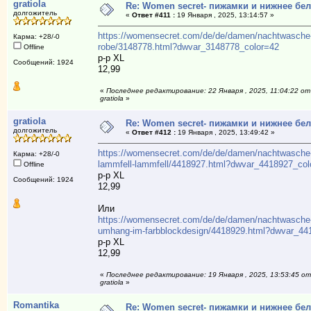
gratiola
Re: Women secret- пижамки и нижнее бе
долгожитель
«
Ответ #411 :
19 Января , 2025, 13:14:57 »
https://womensecret.com/de/de/damen/nachtwasche-
Карма: +28/-0
robe/3148778.html?dwvar_3148778_color=42
Offline
р-р XL
Сообщений: 1924
12,99
«
Последнее редактирование: 22 Января , 2025, 11:04:22 от
gratiola
»
gratiola
Re: Women secret- пижамки и нижнее бе
долгожитель
«
Ответ #412 :
19 Января , 2025, 13:49:42 »
https://womensecret.com/de/de/damen/nachtwasche
Карма: +28/-0
lammfell-lammfell/4418927.html?dwvar_4418927_col
Offline
р-р XL
Сообщений: 1924
12,99
Или
https://womensecret.com/de/de/damen/nachtwasche-
umhang-im-farbblockdesign/4418929.html?dwvar_44
р-р XL
12,99
«
Последнее редактирование: 19 Января , 2025, 13:53:45 от
gratiola
»
Romantika
Re: Women secret- пижамки и нижнее бе