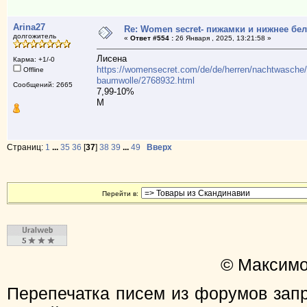
Arina27
Re: Women secret- пижамки и нижнее бе
долгожитель
«
Ответ #554 :
26 Января , 2025, 13:21:58 »
Лисена
Карма: +1/-0
https://womensecret.com/de/de/herren/nachtwasche
Offline
baumwolle/2768932.html
Сообщений: 2665
7,99-10%
М
Страниц:
1
...
35
36
[
37
]
38
39
...
49
Вверх
Перейти в:
© Максимо
Перепечатка писем из форумов зап