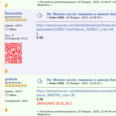
«
Последнее редактирование: 26 Января , 2025, 21:44:27 от
Margosha
»
Romantika
Re: Women secret- пижамки и нижнее бе
долгожитель
«
Ответ #542 :
26 Января , 2025, 12:39:20 »
https://womensecret.com/de/de/damen/nachtwasche
Карма: +46/-0
baumwolle/3138617.html?dwvar_3138617_color=46
Offline
L
Пол:
9.99
Сообщений: 2712
gratiola
Re: Women secret- пижамки и нижнее бе
долгожитель
«
Ответ #543 :
26 Января , 2025, 12:43:22 »
https://womensecret.com/de/de/damen/accessoires/k
Карма: +28/-0
dwvar_4848789_color=38
Offline
5,99
Сообщений: 1924
ЗАКАЗАНО 26.01.25-2
«
Последнее редактирование: 26 Января , 2025, 21:44:49 от
Margosha
»