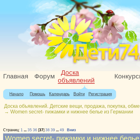
Доска
Главная
Форум
Конкур
объявлений
Начало
Помощь
Календарь
Войти
Регистрация
Доска объявлений. Детские вещи, продажа, покупка, обме
→
Women secret- пижамки и нижнее белье из Германии
Страниц:
1
...
35
36
[
37
]
38
39
...
49
Вниз
Women secret- пижамки и нижнее белье