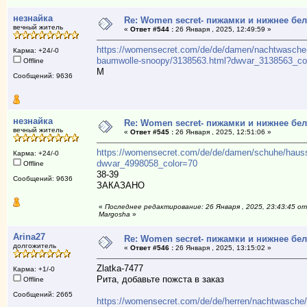
незнайка
Re: Women secret- пижамки и нижнее бе
вечный житель
«
Ответ #544 :
26 Января , 2025, 12:49:59 »
https://womensecret.com/de/de/damen/nachtwasch
Карма: +24/-0
baumwolle-snoopy/3138563.html?dwvar_3138563_co
Offline
М
Сообщений: 9636
незнайка
Re: Women secret- пижамки и нижнее бе
вечный житель
«
Ответ #545 :
26 Января , 2025, 12:51:06 »
https://womensecret.com/de/de/damen/schuhe/hauss
Карма: +24/-0
dwvar_4998058_color=70
Offline
38-39
Сообщений: 9636
ЗАКАЗАНО
«
Последнее редактирование: 26 Января , 2025, 23:43:45 от
Margosha
»
Arina27
Re: Women secret- пижамки и нижнее бе
долгожитель
«
Ответ #546 :
26 Января , 2025, 13:15:02 »
Zlatka-7477
Карма: +1/-0
Рита, добавьте пожста в заказ
Offline
Сообщений: 2665
https://womensecret.com/de/de/herren/nachtwasche