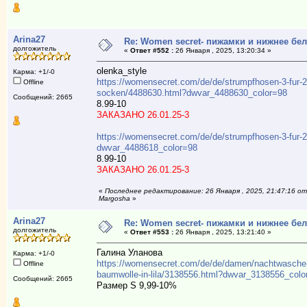
Arina27
Re: Women secret- пижамки и нижнее бе
долгожитель
«
Ответ #552 :
26 Января , 2025, 13:20:34 »
olenka_style
Карма: +1/-0
https://womensecret.com/de/de/strumpfhosen-3-fur-2
Offline
socken/4488630.html?dwvar_4488630_color=98
Сообщений: 2665
8.99-10
ЗАКАЗАНО 26.01.25-3
https://womensecret.com/de/de/strumpfhosen-3-fur-
dwvar_4488618_color=98
8.99-10
ЗАКАЗАНО 26.01.25-3
«
Последнее редактирование: 26 Января , 2025, 21:47:16 от
Margosha
»
Arina27
Re: Women secret- пижамки и нижнее бе
долгожитель
«
Ответ #553 :
26 Января , 2025, 13:21:40 »
Галина Уланова
Карма: +1/-0
https://womensecret.com/de/de/damen/nachtwasche
Offline
baumwolle-in-lila/3138556.html?dwvar_3138556_colo
Сообщений: 2665
Размер S 9,99-10%