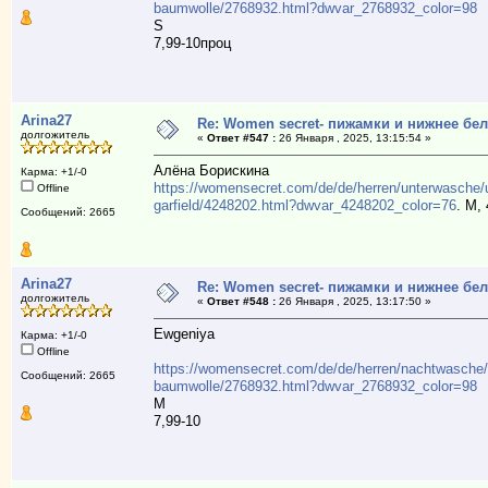
baumwolle/2768932.html?dwvar_2768932_color=98
S
7,99-10проц
Arina27
Re: Women secret- пижамки и нижнее бе
долгожитель
«
Ответ #547 :
26 Января , 2025, 13:15:54 »
Алёна Борискина
Карма: +1/-0
https://womensecret.com/de/de/herren/unterwasche/
Offline
garfield/4248202.html?dwvar_4248202_color=76
. M, 
Сообщений: 2665
Arina27
Re: Women secret- пижамки и нижнее бе
долгожитель
«
Ответ #548 :
26 Января , 2025, 13:17:50 »
Ewgeniya
Карма: +1/-0
Offline
https://womensecret.com/de/de/herren/nachtwasche
Сообщений: 2665
baumwolle/2768932.html?dwvar_2768932_color=98
M
7,99-10