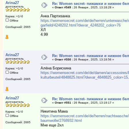
Arina27
Re: Women secret- пижамки и нижнее бе
долгожитель
«
Ответ #549 :
26 Января , 2025, 13:18:28 »
Анка Партизанка
Карма: +1/-0
https://womensecret.com/de/de/herren/unterwasche/
Offline
garfield/4248202.html?dwvar_4248202_color=76
Сообщений: 2665
ХЛ
4.99
Arina27
Re: Women secret- пижамки и нижнее бе
долгожитель
«
Ответ #550 :
26 Января , 2025, 13:18:56 »
Алёна Борискина
Карма: +1/-0
https://womensecret.com/de/de/damen/accessoires/k
Offline
kulturbeutel/4848825.html?dwvar_4848825_color=15
Сообщений: 2665
Arina27
Re: Women secret- пижамки и нижнее бе
долгожитель
«
Ответ #551 :
26 Января , 2025, 13:19:17 »
Никитина Мама
Карма: +1/-0
https://womensecret.com/de/de/herren/nachtwasche
Offline
baumwolle/2768932.html
Сообщений: 2665
Мне еще 2хл