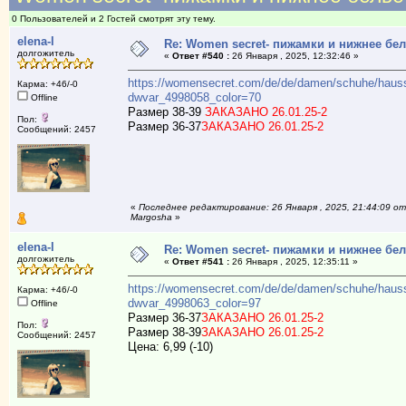
0 Пользователей и 2 Гостей смотрят эту тему.
elena-l
Re: Women secret- пижамки и нижнее бе
долгожитель
«
Ответ #540 :
26 Января , 2025, 12:32:46 »
https://womensecret.com/de/de/damen/schuhe/hauss
Карма: +46/-0
dwvar_4998058_color=70
Offline
Размер 38-39
ЗАКАЗАНО 26.01.25-2
Пол:
Размер 36-37
ЗАКАЗАНО 26.01.25-2
Сообщений: 2457
«
Последнее редактирование: 26 Января , 2025, 21:44:09 от
Margosha
»
elena-l
Re: Women secret- пижамки и нижнее бе
долгожитель
«
Ответ #541 :
26 Января , 2025, 12:35:11 »
https://womensecret.com/de/de/damen/schuhe/haus
Карма: +46/-0
dwvar_4998063_color=97
Offline
Размер 36-37
ЗАКАЗАНО 26.01.25-2
Пол:
Размер 38-39
ЗАКАЗАНО 26.01.25-2
Сообщений: 2457
Цена: 6,99 (-10)