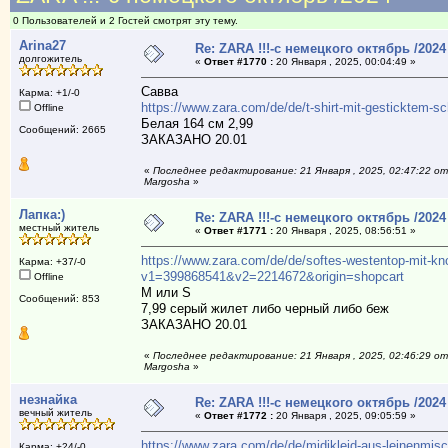
0 Пользователей и 2 Гостей смотрят эту тему.
Arina27
Re: ZARA !!!-с немецкого октябрь /2024
долгожитель
«
Ответ #1770 :
20 Января , 2025, 00:04:49 »
Савва
Карма: +1/-0
https://www.zara.com/de/de/t-shirt-mit-gesticktem
Offline
Белая 164 см 2,99
Сообщений: 2665
ЗАКАЗАНО 20.01
«
Последнее редактирование: 21 Января , 2025, 02:47:22 от
Margosha
»
Лапка:)
Re: ZARA !!!-с немецкого октябрь /2024
местный житель
«
Ответ #1771 :
20 Января , 2025, 08:56:51 »
https://www.zara.com/de/de/softes-westentop-mit-k
Карма: +37/-0
v1=399868541&v2=2214672&origin=shopcart
Offline
M или S
Сообщений: 853
7,99 серый жилет либо черный либо беж
ЗАКАЗАНО 20.01
«
Последнее редактирование: 21 Января , 2025, 02:46:29 от
Margosha
»
незнайка
Re: ZARA !!!-с немецкого октябрь /2024
вечный житель
«
Ответ #1772 :
20 Января , 2025, 09:05:59 »
https://www.zara.com/de/de/midikleid-aus-leinenmis
Карма: +24/-0