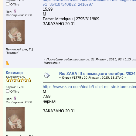
v1=364107340&v2=2416797
Offline
15.99
Пол:
M
Сообщений: 2388
Farbe: Mittelgrau | 2795/311/809
ЗАКАЗАНО 20.01
Ленинский р-н, ТЦ
"Молния"
«
Последнее редактирование: 21 Января , 2025, 02:45:15 от
Margosha
»
Кикимер
Re: ZARA !!!-с немецкого октябрь /2024
долгожитель
«
Ответ #1775 :
20 Января , 2025, 13:27:49 »
https://www.zara.com/de/de/t-shirt-mit-strukturmu
Карма: +7/-0
M
Offline
7.99
Пол:
черная
Сообщений: 2388
ЗАКАЗАНО 20.01