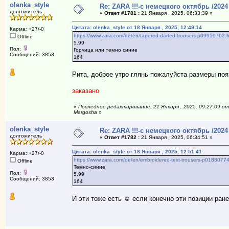
olenka_style
Re: ZARA !!!-с немецкого октябрь /2024
долгожитель
«
Ответ #1781 :
21 Января , 2025, 06:33:39 »
Цитата: olenka_style от 18 Января , 2025, 12:49:14
Карма: +27/-0
https://www.zara.com/de/en/tapered-darted-trousers-p099597
Offline
5.99
Пол:
Горчица или темно синие
Сообщений: 3853
164
Рита, доброе утро глянь пожалуйста размеры по
заказано
«
Последнее редактирование: 21 Января , 2025, 09:27:09 от
Margosha
»
olenka_style
Re: ZARA !!!-с немецкого октябрь /2024
долгожитель
«
Ответ #1782 :
21 Января , 2025, 06:34:51 »
Цитата: olenka_style от 18 Января , 2025, 12:51:41
Карма: +27/-0
https://www.zara.com/de/en/embroidered-text-trousers-p0188
Offline
Темно-синие
Пол:
5.99
Сообщений: 3853
164
И эти тоже есть ☺ если конечно эти позиции ран