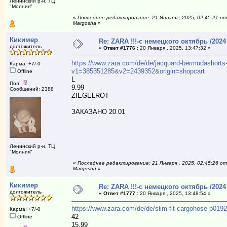
Ленинский р-н, ТЦ
"Молния"
«
Последнее редактирование: 21 Января , 2025, 02:45:21 от
Margosha
»
Кикимер
Re: ZARA !!!-с немецкого октябрь /2024
долгожитель
«
Ответ #1776 :
20 Января , 2025, 13:47:32 »
https://www.zara.com/de/de/jacquard-bermudashort
Карма: +7/-0
v1=385351285&v2=2439352&origin=shopcart
Offline
L
Пол:
9.99
Сообщений: 2388
ZIEGELROT
ЗАКАЗАНО 20.01
Ленинский р-н, ТЦ
"Молния"
«
Последнее редактирование: 21 Января , 2025, 02:45:26 от
Margosha
»
Кикимер
Re: ZARA !!!-с немецкого октябрь /2024
долгожитель
«
Ответ #1777 :
20 Января , 2025, 13:48:54 »
https://www.zara.com/de/de/slim-fit-cargohose-p0
Карма: +7/-0
42
Offline
15.99