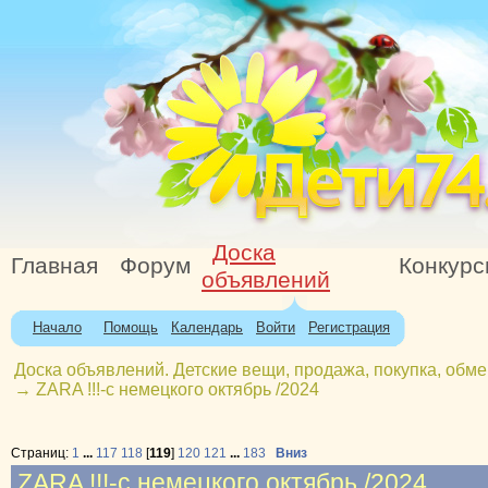
Доска
Главная
Форум
Конкур
объявлений
Начало
Помощь
Календарь
Войти
Регистрация
Доска объявлений. Детские вещи, продажа, покупка, обме
→
ZARA !!!-с немецкого октябрь /2024
Страниц:
1
...
117
118
[
119
]
120
121
...
183
Вниз
ZARA !!!-с немецкого октябрь /2024