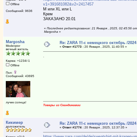
v1=391681082&v2=2417457
Offline
M или XL или L
Сообщений: 9636
Крем
ЗАКАЗАНО 20.01
«
Последнее редактирование: 21 Января , 2025, 02:45:56 от
Margosha
»
Margosha
Re: ZARA !!!-с немецкого октябрь /2024
Moderator
«
Ответ #1773 :
20 Января , 2025, 11:40:55 »
вечный житель
.
Карма: +1234/-1
Offline
Пол:
Сообщений: 43695
лучик солнца!
Товары из Скандинавии
Кикимер
Re: ZARA !!!-с немецкого октябрь /2024
долгожитель
«
Ответ #1774 :
20 Января , 2025, 12:37:35 »
https://www.zara.com/de/de/sweatshirt-mit-kragen-u
Карма: +7/-0