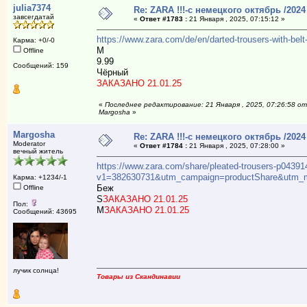
julia7374
Re: ZARA !!!-с немецкого октябрь /2024
завсегдатай
«
Ответ #1783 :
21 Января , 2025, 07:15:12 »
https://www.zara.com/de/en/darted-trousers-with-
Карма: +0/-0
М
Offline
9.99
Сообщений: 159
Чёрный
ЗАКАЗАНО 21.01.25
«
Последнее редактирование: 21 Января , 2025, 07:26:58 от
Margosha
»
Margosha
Re: ZARA !!!-с немецкого октябрь /2024
Moderator
«
Ответ #1784 :
21 Января , 2025, 07:28:00 »
вечный житель
https://www.zara.com/share/pleated-trousers-p04391
v1=382630731&utm_campaign=productShare&utm_me
Карма: +1234/-1
Беж
Offline
S
ЗАКАЗАНО 21.01.25
Пол:
M
ЗАКАЗАНО 21.01.25
Сообщений: 43695
лучик солнца!
Товары из Скандинавии