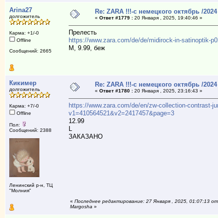
Arina27
Re: ZARA !!!-с немецкого октябрь /2024
долгожитель
«
Ответ #1779 :
20 Января , 2025, 19:40:46 »
Прелесть
Карма: +1/-0
https://www.zara.com/de/de/midirock-in-satinoptik
Offline
М, 9.99, беж
Сообщений: 2665
Кикимер
Re: ZARA !!!-с немецкого октябрь /2024
долгожитель
«
Ответ #1780 :
20 Января , 2025, 23:16:43 »
https://www.zara.com/de/en/zw-collection-contrast-
Карма: +7/-0
v1=410564521&v2=2417457&page=3
Offline
12.99
Пол:
L
Сообщений: 2388
ЗАКАЗАНО
Ленинский р-н, ТЦ
"Молния"
«
Последнее редактирование: 27 Января , 2025, 01:07:13 от
Margosha
»