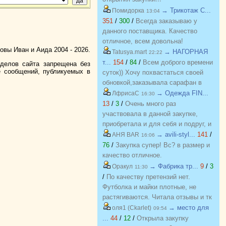
→ Трикотаж C...
Помидорка
13:04
351
/
300
/
Всегда заказываю у
данного поставщика. Качество
отличное, всем довольна!
вы Иван и Аида 2004 - 2026.
→ НАГОРНАЯ
Tatusya.mart
22:22
т...
154
/
84
/
Всем доброго времени
зделов сайта запрещена без
е сообщений, публикуемых в
суток)) Хочу похвастаться своей
обновкой,заказывала сарафан в
закупке (Нагорная трикотаж) и
→ Одежда FIN...
ЛфрисаС
16:30
осталась в полном восторге от
13
/
3
/
Очень много раз
качества)) Соответствие
участвовала в данной закупке,
размерности и качество Выше
приобретала и для себя и подруг, и
всяких похвал))
джинсы, и джемпера, и платья, и
→ avili-styl...
141
/
АНЯ BAR
16:06
блузки, вещи качественные,
76
/
Закупка супер! Вс? в размер и
соответствуют размеру и
качество отличное.
описанию, организатор умничка
→ Фабрика тр...
9
/
3
Оракул
11:30
всегда оперативно отвечает, с
/
По качеству претензий нет.
удовольствием буду участвовать
Футболка и майки плотные, не
еще!
растягиваются. Читала отзывы и тк
люблю не в облипку вещи, на свой
→ место для
оля1 (Ckarlet)
09:54
46р-р заказала все вещи 48, все
...
44
/
12
/
Открыла закупку