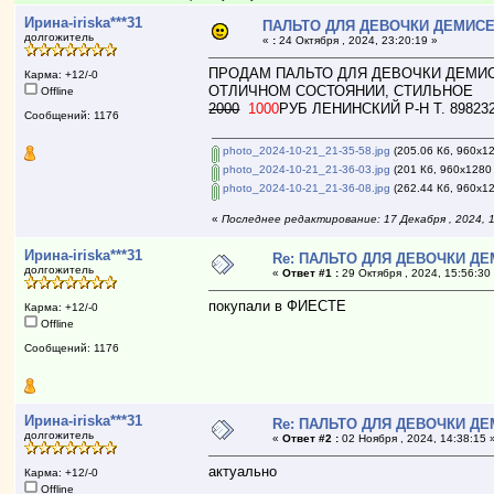
Ирина-iriska***31
ПАЛЬТО ДЛЯ ДЕВОЧКИ ДЕМИСЕ
долгожитель
«
:
24 Октября , 2024, 23:20:19 »
ПРОДАМ ПАЛЬТО ДЛЯ ДЕВОЧКИ ДЕМИ
Карма: +12/-0
ОТЛИЧНОМ СОСТОЯНИИ, СТИЛЬНОЕ
Offline
2000
1000
РУБ ЛЕНИНСКИЙ Р-Н Т. 89823
Сообщений: 1176
photo_2024-10-21_21-35-58.jpg
(205.06 Кб, 960x12
photo_2024-10-21_21-36-03.jpg
(201 Кб, 960x1280 
photo_2024-10-21_21-36-08.jpg
(262.44 Кб, 960x12
«
Последнее редактирование: 17 Декабря , 2024, 19
Ирина-iriska***31
Re: ПАЛЬТО ДЛЯ ДЕВОЧКИ ДЕ
долгожитель
«
Ответ #1 :
29 Октября , 2024, 15:56:30
покупали в ФИЕСТЕ
Карма: +12/-0
Offline
Сообщений: 1176
Ирина-iriska***31
Re: ПАЛЬТО ДЛЯ ДЕВОЧКИ ДЕ
долгожитель
«
Ответ #2 :
02 Ноября , 2024, 14:38:15 
актуально
Карма: +12/-0
Offline