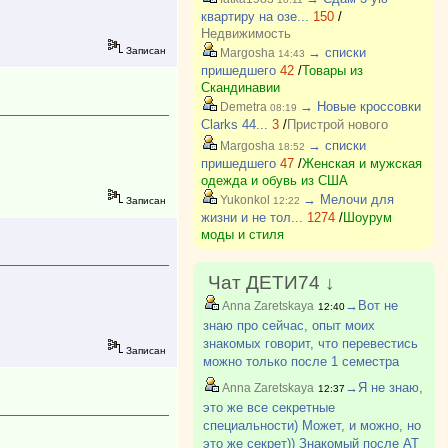
квартиру на озе...
150
/
Недвижимость
Записан
→ списки
Margosha
14:43
пришедшего
42
/
Товары из
Скандинавии
→ Новые кроссовки
Demetra
08:19
Clarks 44...
3
/
Пристрой нового
→ списки
Margosha
18:52
пришедшего
47
/
Женская и мужская
одежда и обувь из США
→ Мелочи для
Yukonkol
Записан
12:22
жизни и не тол...
1274
/
Шоурум
моды и стиля
Чат ДЕТИ74 ↓
→Вот не
Anna Zaretskaya
12:40
знаю про сейчас, опыт моих
знакомых говорит, что перевестись
Записан
можно только после 1 семестра
первого курса и только туда, где
→Я не знаю,
Anna Zaretskaya
12:37
академическая разница не
это же все секретные
превышает 8 баллов. Там сейчас
специальности) Может, и можно, но
какие-то препоны. Раньше студент?
это же секрет)) Знакомый после АТ