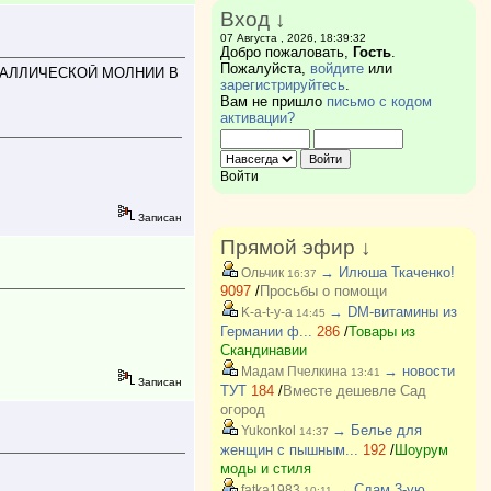
Вход ↓
07 Августа , 2026, 18:39:32
Добро пожаловать,
Гость
.
Пожалуйста,
войдите
или
ТАЛЛИЧЕСКОЙ МОЛНИИ В
зарегистрируйтесь
.
Вам не пришло
письмо с кодом
активации?
Войти
Записан
Прямой эфир ↓
→ Илюша Ткаченко!
Ольчик
16:37
9097
/
Просьбы о помощи
→ DM-витамины из
K-a-t-y-a
14:45
Германии ф...
286
/
Товары из
Скандинавии
→ новости
Мадам Пчелкина
13:41
Записан
ТУТ
184
/
Вместе дешевле Сад
огород
→ Белье для
Yukonkol
14:37
женщин с пышным...
192
/
Шоурум
моды и стиля
→ Сдам 3-ую
fatka1983
10:11