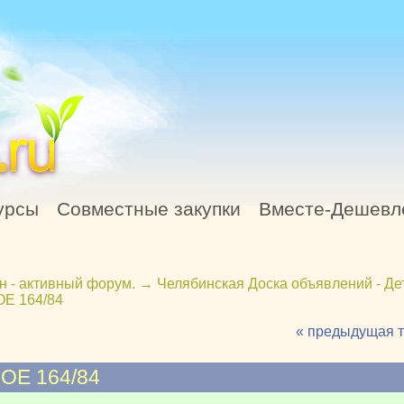
урсы
Совместные закупки
Вместе-Дешевл
н - активный форум.
→
Челябинская Доска объявлений - Де
Е 164/84
« предыдущая 
Е 164/84