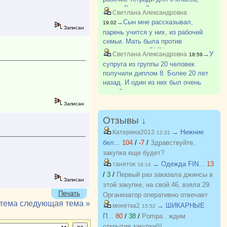
https://vk.ru/photo93860126_457248861
школа России?
5.
Светлана Александровна
https://vk.ru/photo93860126_457248862
→Сын мне рассказывал,
19:02
Записан
парень учится у них, из рабочей
семьи. Мать была против
поступления в ВУЗ(парень
→У
Светлана Александровна
18:59
поступил). Говорила ему после
супруга из группы 20 человек
школы идти работать на завод. Как-
получили диплом 8. Более 20 лет
то так.
назад. И один из них был очень
умный парень из деревни, не
хватало денег, приходилось
Записан
работать и много пропускать. Был
самым лучшим в группе. И так
Отзывы ↓
бывает.
→ Нижние
Катерина2013
12:31
бел...
104
/
-7
/
Здравствуйте,
закупка еще будет?
→ Одежда FIN...
13
таняток
18:14
/
3
/
Первый раз заказала джинсы в
Записан
этой закупке, на свой 46, взяла 29.
Печать
Организатор оперативно отвечает
 тема
следующая тема »
на вопросы. Спасибо!!!
→ ШИКАРНЫЕ
монетка2
15:52
П...
80
/
38
/
Pompa . ждем
открытия закупки!!!