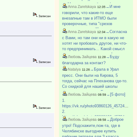
на Машгородке работает (но у него
→И мне
Anna Zaretskaya
12:35
тоже секретная специальность) в
говорили, что какие-то еще
КБ (конструкторское бюро, не
Записан
внезапные там в ИТМО были
магазин). Все хорошо.
проверочные, типа "срезов
остаточных знаний", и чуть не
→Согласна
Anna Zaretskaya
12:34
полкурса вылетели. Не было
с Вами, но там они ни в какую не
остаточных знаний...
хотят ни пробовать другое, ни что-
то предпринимать... Какой смысл
вылететь, скажем, после 4 курса -
→Буду
Любовь Зайцева
11:28
я плохо представляю. У меня так
Записан
благодарна за контакт?
знакомая отчислилась с
→Брала в Урал
Natalya
11:26
аэрокосмического. Как ?
пресс. Они были на Кирова, 5
тогда, сейчас на Плеханова где-то.
Со скидкой для нашей школы
выходило дешевле. Есть еще
→[5 фото]
Любовь Зайцева
08:59
какой-то Игнат, который этим
1.
занимается. У него многие
https://vk.ru/photo93860126_457248860
Записан
закупают пособия. Могу поискат?
2.
https://vk.ru/photo93860126_457248858
→Доброе
Любовь Зайцева
08:58
3.
утро! Подскажите,пож-та, где в
https://vk.ru/photo93860126_457248859
Челябинске выгоднее купить
4.
рабочие тетради для 3 класса,