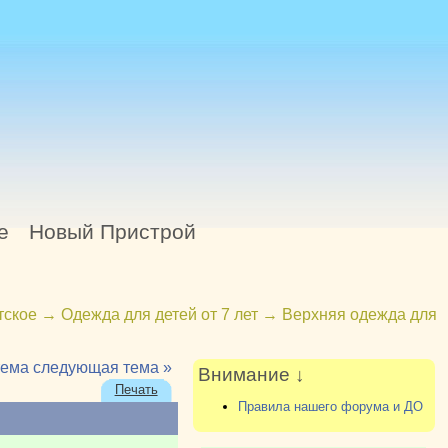
е
Новый Пристрой
тское
→
Одежда для детей от 7 лет
→
Верхняя одежда для
тема
следующая тема »
Внимание ↓
Печать
Правила нашего форума и ДО