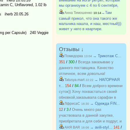
els iherb 20.05.26
внимание на йога- ретрит, который
amin C, Unflavored, 1.02 lb
мы организуем с 4 по 6 сентября,
вся информация в рубрике
→Там
Анна Тимошенко
10:14
ls iherb 20.05.26
Болталка . В возрасте "бабьего
самый прикол, что она такого же
лета", важно не только физическое,
мальчика нашла, и наш, местный)))
но и ментальное здоровье.Мы
живет у него в квартире.
будем?
 mg per Capsule) 240 Veggie
Отзывы ↓
→ Трикотаж C...
Помидорка
13:04
351
/
300
/
Всегда заказываю у
данного поставщика. Качество
отличное, всем довольна!
→ НАГОРНАЯ
Tatusya.mart
22:22
т...
154
/
84
/
Всем доброго времени
суток)) Хочу похвастаться своей
обновкой,заказывала сарафан в
закупке (Нагорная трикотаж) и
→ Одежда FIN...
ЛфрисаС
16:30
осталась в полном восторге от
12
/
3
/
Очень много раз
качества)) Соответствие
участвовала в данной закупке,
размерности и качество Выше
приобретала и для себя и подруг, и
всяких похвал))
джинсы, и джемпера, и платья, и
→ avili-styl...
141
/
АНЯ BAR
16:06