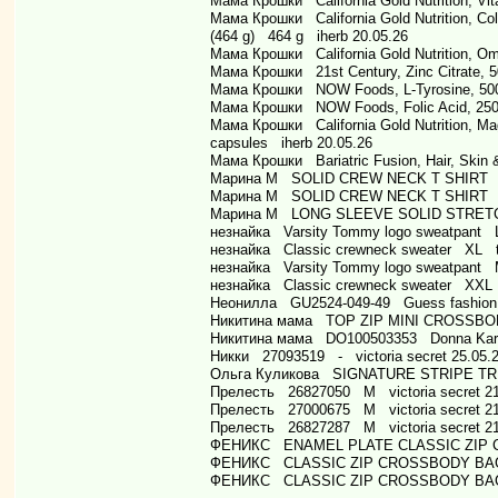
Мама Крошки California Gold Nutrition, Vit
Мама Крошки California Gold Nutrition, Col
(464 g) 464 g iherb 20.05.26
Мама Крошки California Gold Nutrition, Ome
Мама Крошки 21st Century, Zinc Citrate, 5
Мама Крошки NOW Foods, L-Tyrosine, 500
Мама Крошки NOW Foods, Folic Acid, 250 
Мама Крошки California Gold Nutrition, M
capsules iherb 20.05.26
Мама Крошки Bariatric Fusion, Hair, Skin 
Марина М SOLID CREW NECK T SHIRT L
Марина М SOLID CREW NECK T SHIRT L
Марина М LONG SLEEVE SOLID STRETC
незнайка Varsity Tommy logo sweatpant L
незнайка Classic crewneck sweater XL to
незнайка Varsity Tommy logo sweatpant M
незнайка Classic crewneck sweater XXL t
Неонилла GU2524-049-49 Guess fashion 
Никитина мама TOP ZIP MINI CROSSBOD
Никитина мама DO100503353 Donna Karan 
Никки 27093519 - victoria secret 25.05.
Ольга Куликова SIGNATURE STRIPE TRI
Прелесть 26827050 M victoria secret 21
Прелесть 27000675 M victoria secret 21
Прелесть 26827287 M victoria secret 21
ФЕНИКС ENAMEL PLATE CLASSIC ZIP C
ФЕНИКС CLASSIC ZIP CROSSBODY BAG 
ФЕНИКС CLASSIC ZIP CROSSBODY BAG 