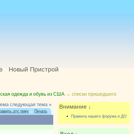
е
Новый Пристрой
ская одежда и обувь из США
→
списки пришедшего
тема
следующая тема »
Внимание ↓
равить эту тему
|
Печать
Правила нашего форума и ДО
Вход ↓