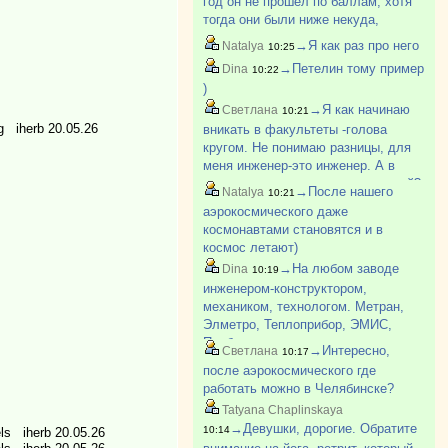
год он не прошел по баллам, хотя
тогда они были ниже некуда,
наверно самые низкие во всем
→Я как раз про него
Natalya
10:25
ЮУрГу. Вроде позже поступил, но
→Петелин тому пример
Dina
10:22
не знаю, окончил или нет
)
→Я как начинаю
Светлана
10:21
 g iherb 20.05.26
вникать в факультеты -голова
кругом. Не понимаю разницы, для
меня инженер-это инженер. А в
каждом вузе столько направлений?
→После нашего
Natalya
10:21
аэрокосмического даже
космонавтами становятся и в
космос летают)
→На любом заводе
Dina
10:19
инженером-конструктором,
механиком, технологом. Метран,
Элметро, Теплоприбор, ЭМИС,
Прибор и тп
→Интересно,
Светлана
10:17
после аэрокосмического где
работать можно в Челябинске?
Tatyana Chaplinskaya
→Девушки, дорогие. Обратите
10:14
els iherb 20.05.26