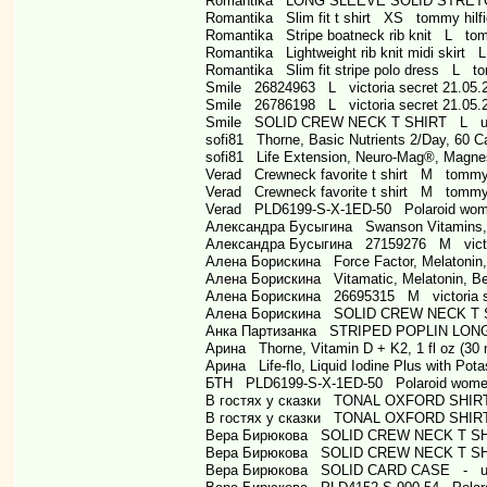
Romantika LONG SLEEVE SOLID STRETC
Romantika Slim fit t shirt XS tommy hilfi
Romantika Stripe boatneck rib knit L tomm
Romantika Lightweight rib knit midi skirt 
Romantika Slim fit stripe polo dress L to
Smile 26824963 L victoria secret 21.05.
Smile 26786198 L victoria secret 21.05.
Smile SOLID CREW NECK T SHIRT L us 
sofi81 Thorne, Basic Nutrients 2/Day, 60 
sofi81 Life Extension, Neuro-Mag®, Magnes
Verad Crewneck favorite t shirt M tommy h
Verad Crewneck favorite t shirt M tommy h
Verad PLD6199-S-X-1ED-50 Polaroid wome
Александра Бусыгина Swanson Vitamins, 
Александра Бусыгина 27159276 M victori
Алена Борискина Force Factor, Melatonin,
Алена Борискина Vitamatic, Melatonin, Ber
Алена Борискина 26695315 M victoria se
Алена Борискина SOLID CREW NECK T S
Анка Партизанка STRIPED POPLIN LONG
Арина Thorne, Vitamin D + K2, 1 fl oz (30
Арина Life-flo, Liquid Iodine Plus with Pot
БТН PLD6199-S-X-1ED-50 Polaroid women
В гостях у сказки TONAL OXFORD SHIRT
В гостях у сказки TONAL OXFORD SHIRT
Вера Бирюкова SOLID CREW NECK T SHI
Вера Бирюкова SOLID CREW NECK T SHI
Вера Бирюкова SOLID CARD CASE - us 