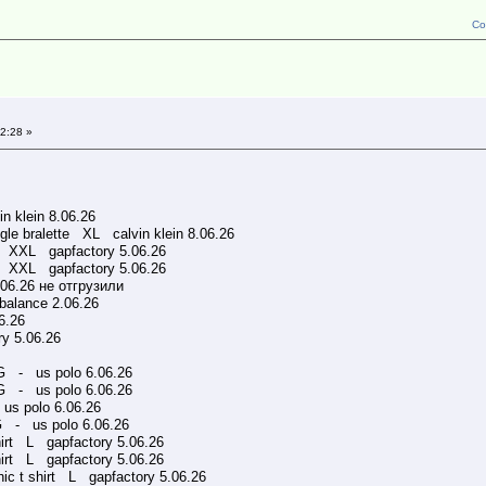
Со
2:28 »
n klein 8.06.26
ngle bralette XL calvin klein 8.06.26
t XXL gapfactory 5.06.26
t XXL gapfactory 5.06.26
06.26 не отгрузили
alance 2.06.26
6.26
y 5.06.26
 - us polo 6.06.26
 - us polo 6.06.26
 polo 6.06.26
- us polo 6.06.26
hirt L gapfactory 5.06.26
hirt L gapfactory 5.06.26
ic t shirt L gapfactory 5.06.26