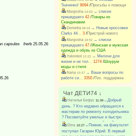
Ткаченко!
9094
/
Просьбы о помощи
→ списки
Margosha
14:43
пришедшего
42
/
Товары из
Скандинавии
→ Новые кроссовки
Demetra
08:19
Clarks 44...
3
/
Пристрой нового
→ списки
Margosha
18:52
an capsules iherb 25.05.26
пришедшего
47
/
Женская и мужская
одежда и обувь из США
→ Мелочи для
Yukonkol
12:22
жизни и не тол...
1274
/
Шоурум
моды и стиля
→ Ваши вопросы по
Nana
10:37
05.26
работе си...
3350
/
Тех. поддержка
Чат ДЕТИ74 ↓
→Добрый
Наталья Бефус
11:36
день. ? Кто недавно обращался к
мастерам по ремонту холодильника
? Посоветуйте умелых и быстро
приезжающих пожалуйста ?
→Помню, на факультет
Dina
10:27
поступал Гагарин Юрий. В первый