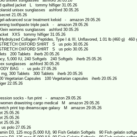
d unisex sunglasses ashford 30.05.26
quilted jacket L tommy hilfiger 31.05.26
roid unisex sunglasses ashford 30.05.26
ecret 21.05.26
gel-advanced scar treatment keloid - amazon 29.05.26
ening toothpaste triple pack - amazon 29.05.26
ein womens sunglasses ashford 30.05.26
jacket XXS tommy hilfiger 31.05.26
Hydrolyzed Collagen Peptides, Type I & III, Unflavored, 1.01 lb (460 g) 460
STRETCH OXFORD SHIRT S us polo 30.05.26
STRETCH OXFORD SHIRT S us polo 30.05.26
ets 200 Tablets iherb 20.05.26
y, 5,000 IU, 240 Softgels 240 Softgels iherb 25.05.26
ex sunglasses ashford 30.05.26
ODY BAG - us polo 27.05.26
mg, 300 Tablets 300 Tablets iherb 20.05.26
00 Vegetarian Capsules 100 Vegetarian capsules iherb 20.05.26
ger 22.05.26
6
6
sion socks - fun print - amazon 29.05.26
n women drawstring cargo medical М amazon 29.05.26
tretch print top dreamscape galaxy М amazon 29.05.26
t 25.05.26
t 25.05.26
t 25.05.26
 polo 27.05.26
amin D3, 125 mcg (5,000 IU), 90 Fish Gelatin Softgels 90 Fish gelatin softg