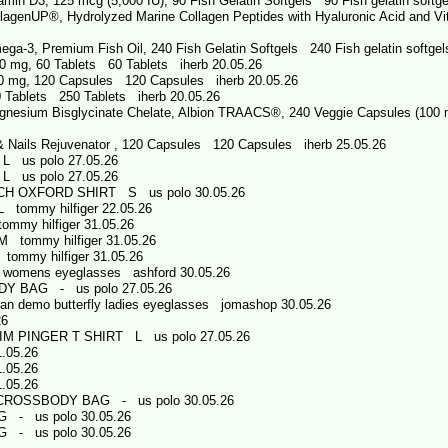
amin D3, 125 mcg (5,000 IU), 90 Fish Gelatin Softgels 90 Fish gelatin softg
lagenUP®, Hydrolyzed Marine Collagen Peptides with Hyaluronic Acid and Vit
ga-3, Premium Fish Oil, 240 Fish Gelatin Softgels 240 Fish gelatin softge
0 mg, 60 Tablets 60 Tablets iherb 20.05.26
 mg, 120 Capsules 120 Capsules iherb 20.05.26
Tablets 250 Tablets iherb 20.05.26
agnesium Bisglycinate Chelate, Albion TRAACS®, 240 Veggie Capsules (100
& Nails Rejuvenator , 120 Capsules 120 Capsules iherb 25.05.26
 us polo 27.05.26
 us polo 27.05.26
H OXFORD SHIRT S us polo 30.05.26
 tommy hilfiger 22.05.26
mmy hilfiger 31.05.26
 tommy hilfiger 31.05.26
ommy hilfiger 31.05.26
womens eyeglasses ashford 30.05.26
Y BAG - us polo 27.05.26
demo butterfly ladies eyeglasses jomashop 30.05.26
26
M PINGER T SHIRT L us polo 27.05.26
.05.26
.05.26
.05.26
ROSSBODY BAG - us polo 30.05.26
- us polo 30.05.26
- us polo 30.05.26