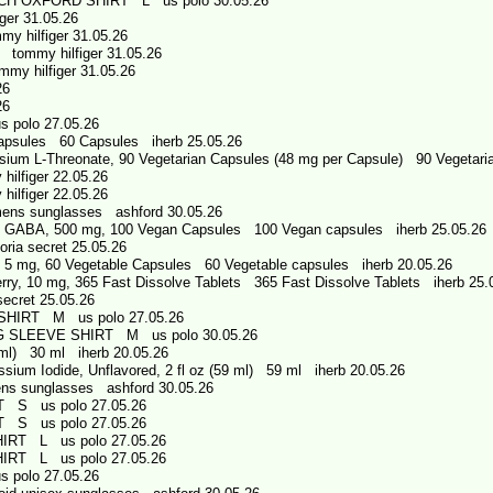
H OXFORD SHIRT L us polo 30.05.26
ger 31.05.26
y hilfiger 31.05.26
L tommy hilfiger 31.05.26
mmy hilfiger 31.05.26
26
26
polo 27.05.26
Capsules 60 Capsules iherb 25.05.26
ium L-Threonate, 90 Vegetarian Capsules (48 mg per Capsule) 90 Vegetari
ilfiger 22.05.26
ilfiger 22.05.26
ns sunglasses ashford 30.05.26
GABA, 500 mg, 100 Vegan Capsules 100 Vegan capsules iherb 25.05.26
a secret 25.05.26
 5 mg, 60 Vegetable Capsules 60 Vegetable capsules iherb 20.05.26
ry, 10 mg, 365 Fast Dissolve Tablets 365 Fast Dissolve Tablets iherb 25.
cret 25.05.26
HIRT M us polo 27.05.26
 SLEEVE SHIRT M us polo 30.05.26
 ml) 30 ml iherb 20.05.26
assium Iodide, Unflavored, 2 fl oz (59 ml) 59 ml iherb 20.05.26
s sunglasses ashford 30.05.26
 S us polo 27.05.26
 S us polo 27.05.26
RT L us polo 27.05.26
RT L us polo 27.05.26
polo 27.05.26