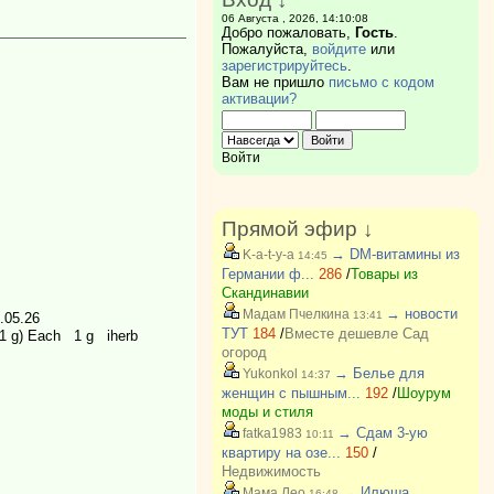
06 Августа , 2026, 14:10:08
Добро пожаловать,
Гость
.
Пожалуйста,
войдите
или
зарегистрируйтесь
.
Вам не пришло
письмо с кодом
активации?
Войти
Прямой эфир ↓
→ DM-витамины из
K-a-t-y-a
14:45
Германии ф...
286
/
Товары из
Скандинавии
→ новости
Мадам Пчелкина
13:41
.05.26
ТУТ
184
/
Вместе дешевле Сад
 (1 g) Each 1 g iherb
огород
→ Белье для
Yukonkol
14:37
женщин с пышным...
192
/
Шоурум
моды и стиля
→ Сдам 3-ую
fatka1983
10:11
квартиру на озе...
150
/
Недвижимость
→ Илюша
Мама Лео
16:48