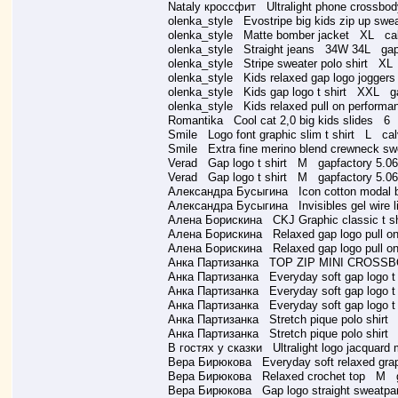
Nataly кроссфит Ultralight phone crossbod
olenka_style Evostripe big kids zip up s
olenka_style Matte bomber jacket XL calv
olenka_style Straight jeans 34W 34L gapf
olenka_style Stripe sweater polo shirt XL
olenka_style Kids relaxed gap logo jogge
olenka_style Kids gap logo t shirt XXL ga
olenka_style Kids relaxed pull on perform
Romantika Cool cat 2,0 big kids slides 6
Smile Logo font graphic slim t shirt L calv
Smile Extra fine merino blend crewneck sw
Verad Gap logo t shirt M gapfactory 5.06
Verad Gap logo t shirt M gapfactory 5.06
Александра Бусыгина Icon cotton modal bi
Александра Бусыгина Invisibles gel wire l
Алена Борискина CKJ Graphic classic t sh
Алена Борискина Relaxed gap logo pull on
Алена Борискина Relaxed gap logo pull o
Анка Партизанка TOP ZIP MINI CROSSB
Анка Партизанка Everyday soft gap logo t
Анка Партизанка Everyday soft gap logo t
Анка Партизанка Everyday soft gap logo t
Анка Партизанка Stretch pique polo shirt
Анка Партизанка Stretch pique polo shirt
В гостях у сказки Ultralight logo jacquard 
Вера Бирюкова Everyday soft relaxed grap
Вера Бирюкова Relaxed crochet top M ga
Вера Бирюкова Gap logo straight sweatpa