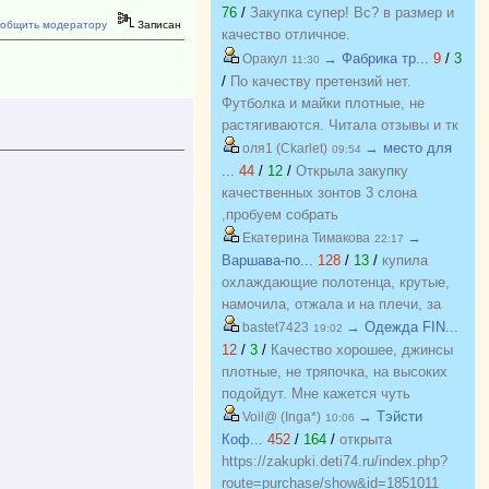
блузки, вещи качественные,
76
/
Закупка супер! Вс? в размер и
общить модератору
Записан
соответствуют размеру и
качество отличное.
описанию, организатор умничка
→ Фабрика тр...
9
/
3
Оракул
11:30
всегда оперативно отвечает, с
/
По качеству претензий нет.
удовольствием буду участвовать
Футболка и майки плотные, не
еще!
растягиваются. Читала отзывы и тк
люблю не в облипку вещи, на свой
→ место для
оля1 (Ckarlet)
09:54
46р-р заказала все вещи 48, все
...
44
/
12
/
Открыла закупку
равно получилось в облипку, и на
качественных зонтов 3 слона
мой взгляд на рост 165-168
,пробуем собрать
женский, у меня 173 мне
https://zakupki.deti74.ru/index.php?
→
Екатерина Тимакова
22:17
коротковато, но ношу все вещи с
route=purchase/show&id=1851321
Варшава-по...
128
/
13
/
купила
юбками не заправляя.
охлаждающие полотенца, крутые,
намочила, отжала и на плечи, за
счет сетчатого переплетения при
→ Одежда FIN...
bastet7423
19:02
малейшем дуновении ветерка идет
12
/
3
/
Качество хорошее, джинсы
приятное охлаждение. Мне очень
плотные, не тряпочка, на высоких
понравилось, рекомендую.
подойдут. Мне кажется чуть
Отличные полотенца, мяконькие,
маломерят, для определения с
→ Тэйсти
Voil@ (Inga*)
10:06
хорошо впитывают. Спасибо за
размером заказывала на вб. Мне 31
Коф...
452
/
164
/
открыта
подарочек и что получилось учесть
размер подошел на об 94, есть
https://zakupki.deti74.ru/index.php?
пожелания по цвету!!! Отличный
небольшой запас, в талии чуть
route=purchase/show&id=1851011