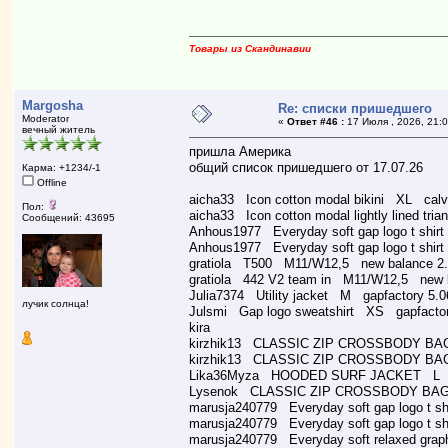
Товары из Скандинавии
Margosha
Re: списки пришедшего
Moderator
«
Ответ #46 :
17 Июля , 2026, 21:0
вечный житель
пришла Америка
общий список пришедшего от 17.07.26
Карма: +1234/-1
Offline
aicha33 Icon cotton modal bikini XL calvi
Пол:
aicha33 Icon cotton modal lightly lined tria
Сообщений: 43695
Anhous1977 Everyday soft gap logo t shir
Anhous1977 Everyday soft gap logo t shir
gratiola T500 M11/W12,5 new balance 2.
gratiola 442 V2 team in M11/W12,5 new b
Julia7374 Utility jacket M gapfactory 5.0
лучик солнца!
Julsmi Gap logo sweatshirt XS gapfactor
kira
kirzhik13 CLASSIC ZIP CROSSBODY BAG
kirzhik13 CLASSIC ZIP CROSSBODY BAG
Lika36Myza HOODED SURF JACKET L us
Lysenok CLASSIC ZIP CROSSBODY BAG 
marusja240779 Everyday soft gap logo t s
marusja240779 Everyday soft gap logo t s
marusja240779 Everyday soft relaxed graph