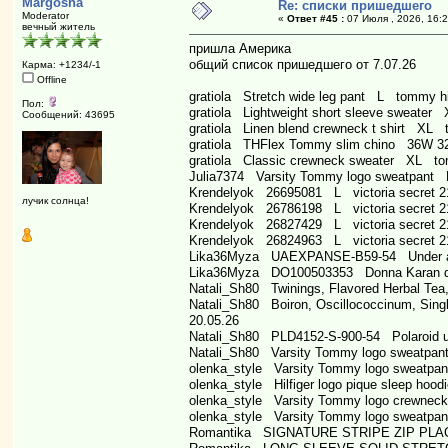
Margosha
Re: списки пришедшего
Moderator
«
Ответ #45 :
07 Июля , 2026, 16:2
вечный житель
пришла Америка
общий список пришедшего от 7.07.26
Карма: +1234/-1
Offline
gratiola Stretch wide leg pant L tommy hil
Пол:
gratiola Lightweight short sleeve sweater
Сообщений: 43695
gratiola Linen blend crewneck t shirt XL t
gratiola THFlex Tommy slim chino 36W 32
gratiola Classic crewneck sweater XL tom
Julia7374 Varsity Tommy logo sweatpant 
Krendelyok 26695081 L victoria secret 2
лучик солнца!
Krendelyok 26786198 L victoria secret 2
Krendelyok 26827429 L victoria secret 2
Krendelyok 26824963 L victoria secret 2
Lika36Myza UAEXPANSE-B59-54 Under ar
Lika36Myza DO100503353 Donna Karan dem
Natali_Sh80 Twinings, Flavored Herbal Tea,
Natali_Sh80 Boiron, Oscillococcinum, Sing
20.05.26
Natali_Sh80 PLD4152-S-900-54 Polaroid u
Natali_Sh80 Varsity Tommy logo sweatpan
olenka_style Varsity Tommy logo sweatpa
olenka_style Hilfiger logo pique sleep hoo
olenka_style Varsity Tommy logo crewneck
olenka_style Varsity Tommy logo sweatpa
Romantika SIGNATURE STRIPE ZIP PLAC