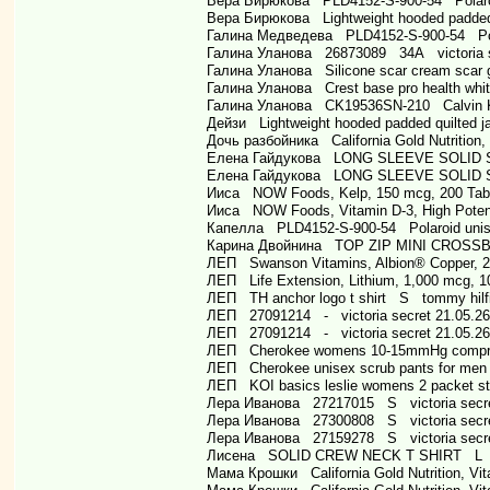
Вера Бирюкова PLD4152-S-900-54 Polaroi
Вера Бирюкова Lightweight hooded padded 
Галина Медведева PLD4152-S-900-54 Pola
Галина Уланова 26873089 34A victoria s
Галина Уланова Silicone scar cream scar 
Галина Уланова Crest base pro health whit
Галина Уланова CK19536SN-210 Calvin Kl
Дейзи Lightweight hooded padded quilted 
Дочь разбойника California Gold Nutrition, 
Елена Гайдукова LONG SLEEVE SOLID 
Елена Гайдукова LONG SLEEVE SOLID 
Ииса NOW Foods, Kelp, 150 mcg, 200 Tabl
Ииса NOW Foods, Vitamin D-3, High Potenc
Капелла PLD4152-S-900-54 Polaroid unis
Карина Двойнина TOP ZIP MINI CROSSB
ЛЕП Swanson Vitamins, Albion® Copper, 2 
ЛЕП Life Extension, Lithium, 1,000 mcg, 1
ЛЕП TH anchor logo t shirt S tommy hilfi
ЛЕП 27091214 - victoria secret 21.05.2
ЛЕП 27091214 - victoria secret 21.05.2
ЛЕП Cherokee womens 10-15mmHg compres
ЛЕП Cherokee unisex scrub pants for me
ЛЕП KOI basics leslie womens 2 packet s
Лера Иванова 27217015 S victoria secre
Лера Иванова 27300808 S victoria secre
Лера Иванова 27159278 S victoria secre
Лисена SOLID CREW NECK T SHIRT L us
Мама Крошки California Gold Nutrition, Vit