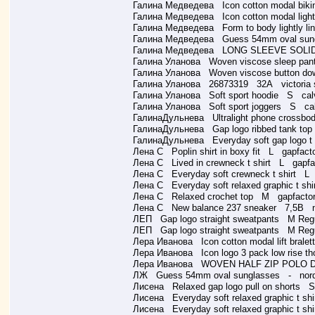
Галина Медведева Icon cotton modal bikin
Галина Медведева Icon cotton modal lightly
Галина Медведева Form to body lightly lin
Галина Медведева Guess 54mm oval sung
Галина Медведева LONG SLEEVE SOLID
Галина Уланова Woven viscose sleep pant
Галина Уланова Woven viscose button down
Галина Уланова 26873319 32A victoria s
Галина Уланова Soft sport hoodie S calvi
Галина Уланова Soft sport joggers S calv
ГалинаДульнева Ultralight phone crossbod
ГалинаДульнева Gap logo ribbed tank to
ГалинаДульнева Everyday soft gap logo t
Лена С Poplin shirt in boxy fit L gapfacto
Лена С Lived in crewneck t shirt L gapfa
Лена С Everyday soft crewneck t shirt L 
Лена С Everyday soft relaxed graphic t sh
Лена С Relaxed crochet top M gapfactor
Лена С New balance 237 sneaker 7,5B no
ЛЕП Gap logo straight sweatpants M Regu
ЛЕП Gap logo straight sweatpants M Regu
Лера Иванова Icon cotton modal lift bralet
Лера Иванова Icon logo 3 pack low rise t
Лера Иванова WOVEN HALF ZIP POLO D
ЛЖ Guess 54mm oval sunglasses - nords
Лисена Relaxed gap logo pull on shorts S
Лисена Everyday soft relaxed graphic t sh
Лисена Everyday soft relaxed graphic t sh