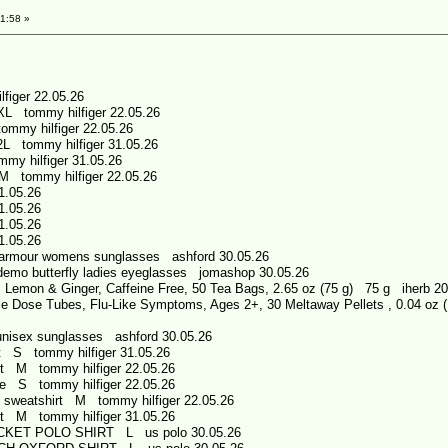
1:58 »
figer 22.05.26
 XL tommy hilfiger 22.05.26
ommy hilfiger 22.05.26
L tommy hilfiger 31.05.26
my hilfiger 31.05.26
M tommy hilfiger 22.05.26
1.05.26
1.05.26
1.05.26
1.05.26
mour womens sunglasses ashford 30.05.26
o butterfly ladies eyeglasses jomashop 30.05.26
 Lemon & Ginger, Caffeine Free, 50 Tea Bags, 2.65 oz (75 g) 75 g iherb 20
le Dose Tubes, Flu-Like Symptoms, Ages 2+, 30 Meltaway Pellets , 0.04 oz
nisex sunglasses ashford 30.05.26
t S tommy hilfiger 31.05.26
nt M tommy hilfiger 22.05.26
die S tommy hilfiger 22.05.26
 sweatshirt M tommy hilfiger 22.05.26
nt M tommy hilfiger 31.05.26
KET POLO SHIRT L us polo 30.05.26