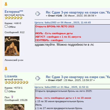
Ектерина***
Re: Сдам 3-ую квартиру на озере сан."К
местный житель
«
Ответ #146 :
30 Июня , 2023, 00:38:59 »
Цитата: fatka1983 от 06 Июня , 2023, 11:44:45
Карма: +44/-0
Открыта БРОНЬ НА ЛЕТО 2023
Offline
Сообщений: 612
ИЮЛЬ - Есть свободные даты
АВГУСТ - свободно с 1 по 31 августа
СЕНТЯБРЬ - свободно
здравствуйте. Можно подробности в лс
Ленинский р-он
Lizaveta
Re: Сдам 3-ую квартиру на озере сан."К
вечный житель
«
Ответ #147 :
23 Мая , 2025, 13:59:37 »
Цитата: fatka1983 от 21 Мая , 2025, 11:52:11
Карма: +673/-1
Открыта предварительная бронь на лето 2025:
Offline
Пол:
Июнь - есть свободные даты с 1 по 15 июня
Сообщений: 15126
с 15 по 30 июня предварительная бронь
Июль
с 1 по 27 июля предварительная бронь