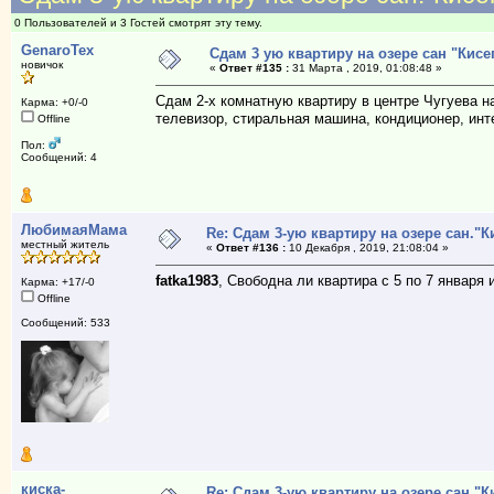
0 Пользователей и 3 Гостей смотрят эту тему.
GenaroTex
Сдам 3 ую квартиру на озере сан "Кисе
новичок
«
Ответ #135 :
31 Марта , 2019, 01:08:48 »
Сдам 2-х комнатную квартиру в центре Чугуева н
Карма: +0/-0
телевизор, стиральная машина, кондиционер, инте
Offline
Пол:
Сообщений: 4
ЛюбимаяМама
Re: Сдам 3-ую квартиру на озере сан."К
местный житель
«
Ответ #136 :
10 Декабря , 2019, 21:08:04 »
fatka1983
, Свободна ли квартира с 5 по 7 января 
Карма: +17/-0
Offline
Сообщений: 533
киска-
Re: Сдам 3-ую квартиру на озере сан."К