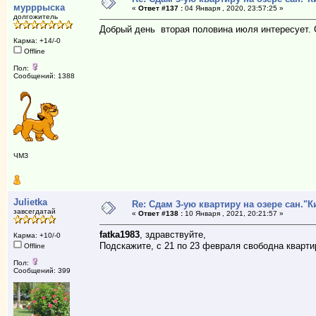
мурррыска
«
Ответ #137 :
04 Января , 2020, 23:57:25 »
долгожитель
Добрый день вторая половина июля интересует. 
Карма: +14/-0
Offline
Пол:
Сообщений: 1388
ЧМЗ
Julietka
Re: Сдам 3-ую квартиру на озере сан."К
завсегдатай
«
Ответ #138 :
10 Января , 2021, 20:21:57 »
fatka1983
, здравствуйте,
Карма: +10/-0
Подскажите, с 21 по 23 февраля свободна кварти
Offline
Пол:
Сообщений: 399