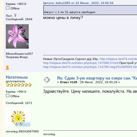
Цитата: fatka1983 от 22 Июня , 2022, 10:06:54
Карма: +80/-0
Offline
Август: с 1 по 31 августа свободно
Пол:
можно цены в личку?
Сообщений: 1644
89ооо6ошесть007
Теорема-Фокус
Новые ОртоСандали Сурсил д/д 34р.
http://objava.deti74.ru/in
http://objava.deti74.ru/index.php/topic,747098.0.html
Пристрой уч
http://objava.deti74.ru/index.php/topic,714790.msg151489565.ht
Нататеныш
Re: Сдам 3-ую квартиру на озере сан."К
долгожитель
«
Ответ #145 :
28 Июля , 2022, 18:40:29 »
Здравствуйте. Цену напишите, пожалуйста. На ав
Карма: +99/-0
Offline
Сообщений: 1671
логопед 89043087660
логопед