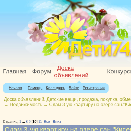
Доска
Главная
Форум
Конкур
объявлений
Начало
Помощь
Календарь
Войти
Регистрация
Доска объявлений. Детские вещи, продажа, покупка, обме
→
Недвижимость
→
Сдам 3-ую квартиру на озере сан."Ки
Страниц:
1
...
8
9
[
10
]
11
Все
Вниз
Сдам 3-ую квартиру на озере сан."Кисег