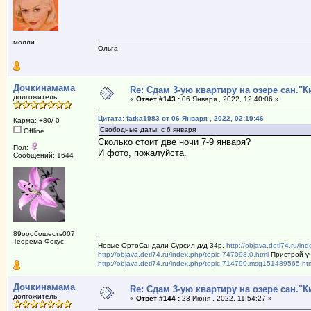
молли
Ольга
Дочкинамама
Re: Сдам 3-ую квартиру на озере сан."К
долгожитель
«
Ответ #143 :
06 Января , 2022, 12:40:06 »
Цитата: fatka1983 от 06 Января , 2022, 02:19:46
Карма: +80/-0
Свободные даты: с 6 января
Offline
Сколько стоит две ночи 7-9 января?
Пол:
И фото, пожалуйста.
Сообщений: 1644
89ооо6ошесть007
Теорема-Фокус
Новые ОртоСандали Сурсил д/д 34р.
http://objava.deti74.ru/in
http://objava.deti74.ru/index.php/topic,747098.0.html
Пристрой уч
http://objava.deti74.ru/index.php/topic,714790.msg151489565.ht
Дочкинамама
Re: Сдам 3-ую квартиру на озере сан."К
долгожитель
«
Ответ #144 :
23 Июня , 2022, 11:54:27 »