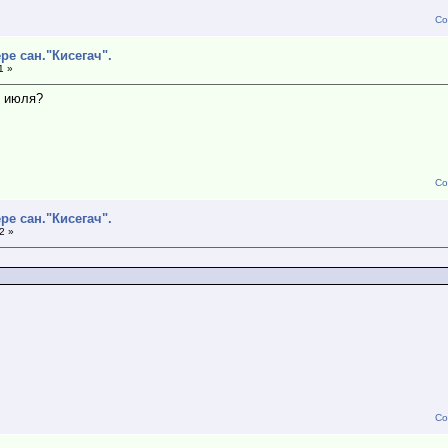
Со
ре сан."Кисегач".
1 »
1 июля?
Со
ре сан."Кисегач".
2 »
Со