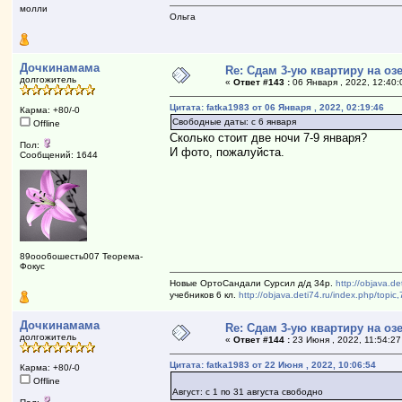
молли
Ольга
Дочкинамама
Re: Сдам 3-ую квартиру на озе
долгожитель
«
Ответ #143 :
06 Января , 2022, 12:40:
Цитата: fatka1983 от 06 Января , 2022, 02:19:46
Карма: +80/-0
Свободные даты: с 6 января
Offline
Сколько стоит две ночи 7-9 января?
Пол:
И фото, пожалуйста.
Сообщений: 1644
89ооо6ошесть007 Теорема-
Фокус
Новые ОртоСандали Сурсил д/д 34р.
http://objava.d
учебников 6 кл.
http://objava.deti74.ru/index.php/to
Дочкинамама
Re: Сдам 3-ую квартиру на озе
долгожитель
«
Ответ #144 :
23 Июня , 2022, 11:54:27
Цитата: fatka1983 от 22 Июня , 2022, 10:06:54
Карма: +80/-0
Offline
Август: с 1 по 31 августа свободно