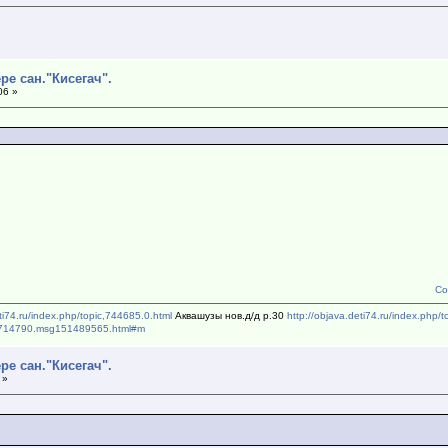
ре сан."Кисегач".
06 »
Со
eti74.ru/index.php/topic,744685.0.html
Аквашузы нов.д/д р.30
http://objava.deti74.ru/index.php/
pic,714790.msg151489565.html#m
ре сан."Кисегач".
 »