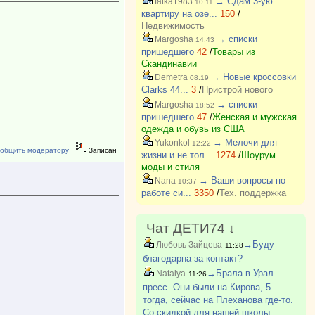
→ Сдам 3-ую
fatka1983
10:11
квартиру на озе...
150
/
Недвижимость
→ списки
Margosha
14:43
пришедшего
42
/
Товары из
Скандинавии
→ Новые кроссовки
Demetra
08:19
Clarks 44...
3
/
Пристрой нового
→ списки
Margosha
18:52
пришедшего
47
/
Женская и мужская
одежда и обувь из США
→ Мелочи для
Yukonkol
12:22
общить модератору
Записан
жизни и не тол...
1274
/
Шоурум
моды и стиля
→ Ваши вопросы по
Nana
10:37
работе си...
3350
/
Тех. поддержка
Чат ДЕТИ74 ↓
→Буду
Любовь Зайцева
11:28
благодарна за контакт?
→Брала в Урал
Natalya
11:26
пресс. Они были на Кирова, 5
тогда, сейчас на Плеханова где-то.
Со скидкой для нашей школы