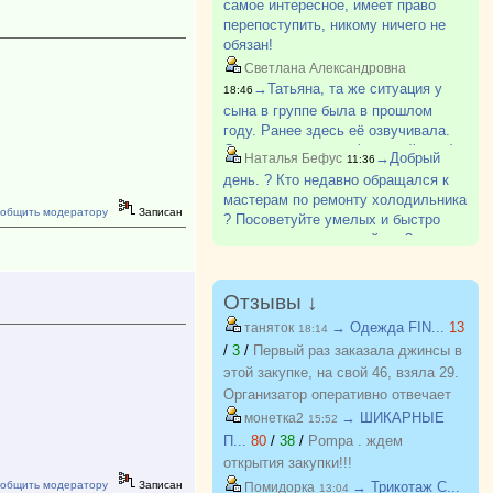
самое интересное, имеет право
каждым курсом всё больше
перепоступить, никому ничего не
свободных мест и больше!
обязан!
Светлана Александровна
→Татьяна, та же ситуация у
18:46
сына в группе была в прошлом
году. Ранее здесь её озвучивала.
Студент с долгами (старший курс)
→Добрый
Наталья Бефус
11:36
опять поступал для подстраховки и
день. ? Кто недавно обращался к
не стал учится, тк долги успел
мастерам по ремонту холодильника
закрыть. Но у меня чего-то други?
общить модератору
Записан
? Посоветуйте умелых и быстро
приезжающих пожалуйста ?
Отзывы ↓
→ Одежда FIN...
13
таняток
18:14
/
3
/
Первый раз заказала джинсы в
этой закупке, на свой 46, взяла 29.
Организатор оперативно отвечает
на вопросы. Спасибо!!!
→ ШИКАРНЫЕ
монетка2
15:52
П...
80
/
38
/
Pompa . ждем
открытия закупки!!!
общить модератору
Записан
→ Трикотаж C...
Помидорка
13:04