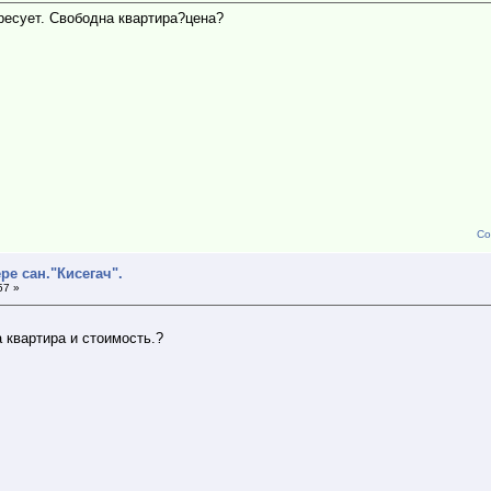
ресует. Свободна квартира?цена?
Со
ре сан."Кисегач".
57 »
 квартира и стоимость.?