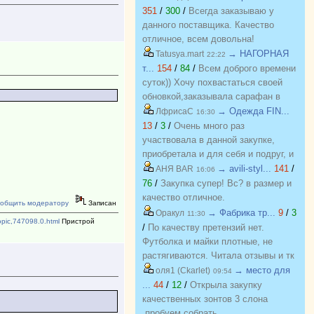
351
/
300
/
Всегда заказываю у
данного поставщика. Качество
отличное, всем довольна!
→ НАГОРНАЯ
Tatusya.mart
22:22
т...
154
/
84
/
Всем доброго времени
суток)) Хочу похвастаться своей
обновкой,заказывала сарафан в
закупке (Нагорная трикотаж) и
→ Одежда FIN...
ЛфрисаС
16:30
осталась в полном восторге от
13
/
3
/
Очень много раз
качества)) Соответствие
участвовала в данной закупке,
размерности и качество Выше
приобретала и для себя и подруг, и
всяких похвал))
джинсы, и джемпера, и платья, и
→ avili-styl...
141
/
АНЯ BAR
16:06
блузки, вещи качественные,
76
/
Закупка супер! Вс? в размер и
соответствуют размеру и
качество отличное.
общить модератору
Записан
описанию, организатор умничка
→ Фабрика тр...
9
/
3
Оракул
11:30
topic,747098.0.html
Пристрой
всегда оперативно отвечает, с
/
По качеству претензий нет.
удовольствием буду участвовать
Футболка и майки плотные, не
еще!
растягиваются. Читала отзывы и тк
люблю не в облипку вещи, на свой
→ место для
оля1 (Ckarlet)
09:54
46р-р заказала все вещи 48, все
...
44
/
12
/
Открыла закупку
равно получилось в облипку, и на
качественных зонтов 3 слона
мой взгляд на рост 165-168
,пробуем собрать