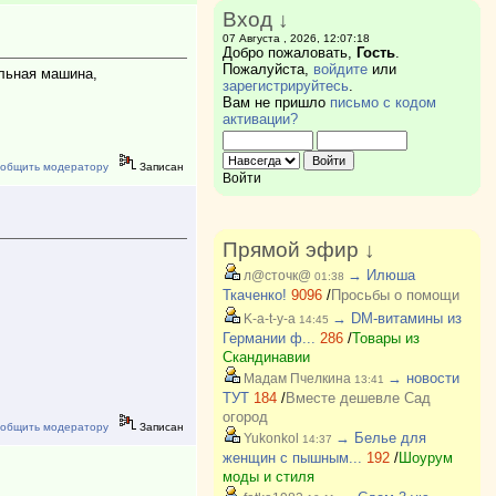
Вход ↓
07 Августа , 2026, 12:07:18
Добро пожаловать,
Гость
.
Пожалуйста,
войдите
или
альная машина,
зарегистрируйтесь
.
Вам не пришло
письмо с кодом
активации?
общить модератору
Записан
Войти
Прямой эфир ↓
→ Илюша
л@сточк@
01:38
Ткаченко!
9096
/
Просьбы о помощи
→ DM-витамины из
K-a-t-y-a
14:45
Германии ф...
286
/
Товары из
Скандинавии
→ новости
Мадам Пчелкина
13:41
ТУТ
184
/
Вместе дешевле Сад
огород
общить модератору
Записан
→ Белье для
Yukonkol
14:37
женщин с пышным...
192
/
Шоурум
моды и стиля