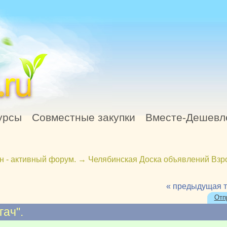
урсы
Совместные закупки
Вместе-Дешевл
н - активный форум.
→
Челябинская Доска объявлений Взр
« предыдущая 
Отп
гач".