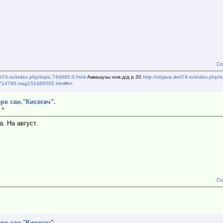
Со
eti74.ru/index.php/topic,744685.0.html
Аквашузы нов.д/д р.30
http://objava.deti74.ru/index.php/
pic,714790.msg151489565.html#m
ре сан."Кисегач".
 »
. На август.
Со
ре сан."Кисегач".