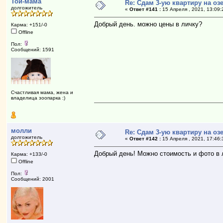
Той-мама
Re: Сдам 3-ую квартиру на озе
долгожитель
«
Ответ #141 :
15 Апреля , 2021, 13:09:
Добрый день. можно цены в личку?
Карма: +151/-0
Offline
Пол:
Сообщений: 1591
Счастливая мама, жена и
владелица зоопарка :)
молли
Re: Сдам 3-ую квартиру на озе
долгожитель
«
Ответ #142 :
15 Апреля , 2021, 17:46:
Добрый день! Можно стоимость и фото в 
Карма: +133/-0
Offline
Пол:
Сообщений: 2001