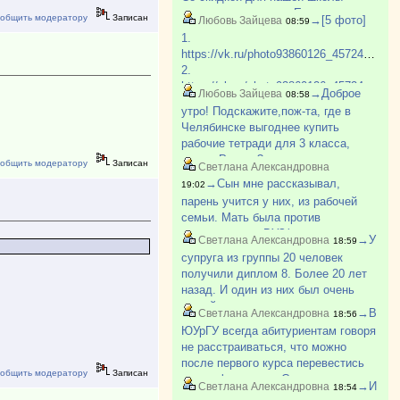
выходило дешевле. Есть еще
общить модератору
Записан
→[5 фото]
Любовь Зайцева
08:59
какой-то Игнат, который этим
1.
занимается. У него многие
https://vk.ru/photo93860126_457248860
закупают пособия. Могу поискат?
2.
https://vk.ru/photo93860126_457248858
→Доброе
Любовь Зайцева
08:58
3.
утро! Подскажите,пож-та, где в
https://vk.ru/photo93860126_457248859
Челябинске выгоднее купить
4.
рабочие тетради для 3 класса,
https://vk.ru/photo93860126_457248861
школа России?
общить модератору
Записан
5.
Светлана Александровна
https://vk.ru/photo93860126_457248862
→Сын мне рассказывал,
19:02
парень учится у них, из рабочей
семьи. Мать была против
поступления в ВУЗ(парень
→У
Светлана Александровна
18:59
поступил). Говорила ему после
супруга из группы 20 человек
школы идти работать на завод. Как-
получили диплом 8. Более 20 лет
то так.
назад. И один из них был очень
умный парень из деревни, не
→В
Светлана Александровна
18:56
хватало денег, приходилось
ЮУрГУ всегда абитуриентам говоря
работать и много пропускать. Был
не расстраиваться, что можно
самым лучшим в группе. И так
после первого курса перевестись
бывает.
общить модератору
Записан
на др. факультет. Смотрю по
→И
Светлана Александровна
18:54
вакантным местам в ЮУрГУ с