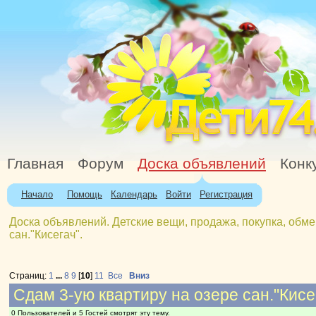
Главная
Форум
Доска объявлений
Конк
Начало
Помощь
Календарь
Войти
Регистрация
Доска объявлений. Детские вещи, продажа, покупка, обме
сан."Кисегач".
Страниц:
1
...
8
9
[
10
]
11
Все
Вниз
Сдам 3-ую квартиру на озере сан."Кисе
0 Пользователей и 5 Гостей смотрят эту тему.