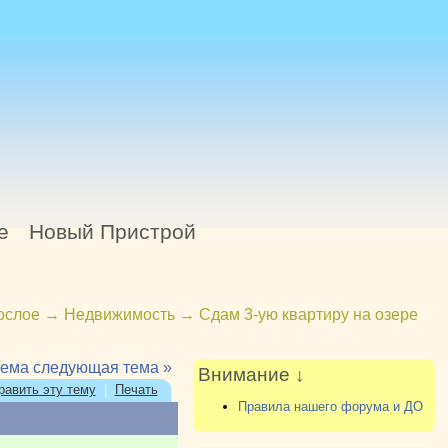
е
Новый Пристрой
ослое
→
Недвижимость
→
Сдам 3-ую квартиру на озере
тема
следующая тема »
Внимание ↓
равить эту тему
|
Печать
Правила нашего форума и ДО