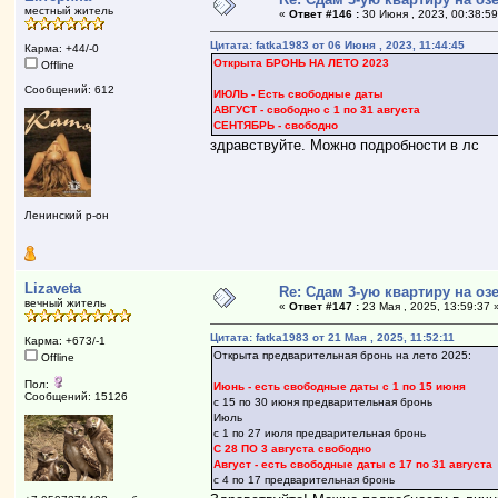
местный житель
«
Ответ #146 :
30 Июня , 2023, 00:38:59
Цитата: fatka1983 от 06 Июня , 2023, 11:44:45
Карма: +44/-0
Открыта БРОНЬ НА ЛЕТО 2023
Offline
Сообщений: 612
ИЮЛЬ - Есть свободные даты
АВГУСТ - свободно с 1 по 31 августа
СЕНТЯБРЬ - свободно
здравствуйте. Можно подробности в лс
Ленинский р-он
Lizaveta
Re: Сдам 3-ую квартиру на озе
вечный житель
«
Ответ #147 :
23 Мая , 2025, 13:59:37 
Цитата: fatka1983 от 21 Мая , 2025, 11:52:11
Карма: +673/-1
Открыта предварительная бронь на лето 2025:
Offline
Пол:
Июнь - есть свободные даты с 1 по 15 июня
Сообщений: 15126
с 15 по 30 июня предварительная бронь
Июль
с 1 по 27 июля предварительная бронь
С 28 ПО 3 августа свободно
Август - есть свободные даты с 17 по 31 августа
с 4 по 17 предварительная бронь