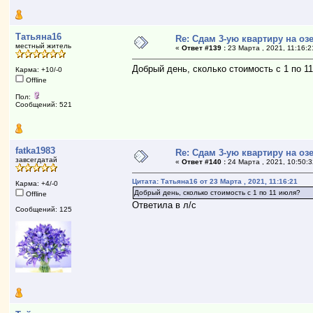
Татьяна16
Re: Сдам 3-ую квартиру на озе
местный житель
«
Ответ #139 :
23 Марта , 2021, 11:16:2
Добрый день, сколько стоимость с 1 по 1
Карма: +10/-0
Offline
Пол:
Сообщений: 521
fatka1983
Re: Сдам 3-ую квартиру на озе
завсегдатай
«
Ответ #140 :
24 Марта , 2021, 10:50:3
Цитата: Татьяна16 от 23 Марта , 2021, 11:16:21
Карма: +4/-0
Добрый день, сколько стоимость с 1 по 11 июля?
Offline
Ответила в л/с
Сообщений: 125