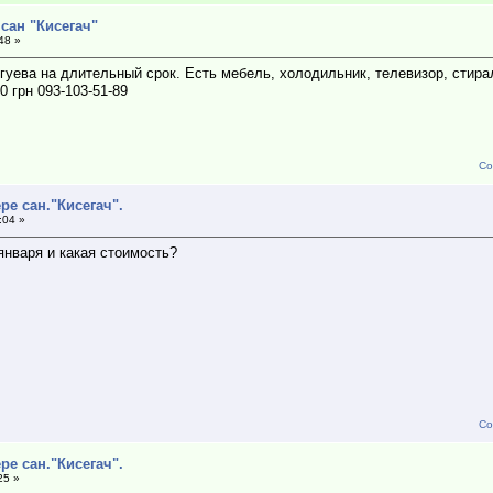
 сан "Кисегач"
48 »
гуева на длительный срок. Есть мебель, холодильник, телевизор, стир
0 грн 093-103-51-89
Со
ре сан."Кисегач".
:04 »
 января и какая стоимость?
Со
ре сан."Кисегач".
25 »