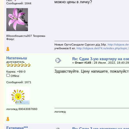
Пол:
можно цены в личку?
Сообщений: 1644
89ооо6ошесть007 Теорема-
Фокус
Новые ОртоСандали Сурсил д/д 34р.
http://objava.d
учебников 6 кл.
http://objava.deti74.ru/index.php/to
Нататеныш
Re: Сдам 3-ую квартиру на озе
долгожитель
«
Ответ #145 :
28 Июля , 2022, 18:40:29
Здравствуйте. Цену напишите, пожалуйста
Карма: +99/-0
Offline
Сообщений: 1671
логопед 89043087660
логопед
Ектерина***
Re: Сдам 3-ую квартиру на озе