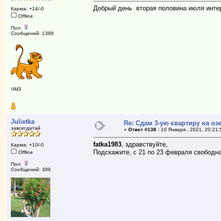
Добрый день вторая половина июля инте
Карма: +14/-0
Offline
Пол:
Сообщений: 1388
ЧМЗ
Julietka
Re: Сдам 3-ую квартиру на озе
завсегдатай
«
Ответ #138 :
10 Января , 2021, 20:21:
fatka1983
, здравствуйте,
Карма: +10/-0
Подскажите, с 21 по 23 февраля свободна
Offline
Пол:
Сообщений: 399