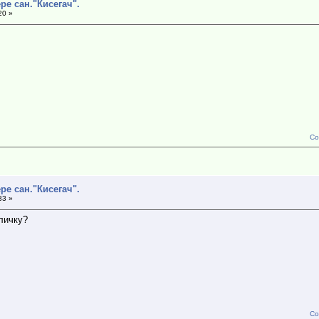
ре сан."Кисегач".
20 »
Со
ре сан."Кисегач".
33 »
личку?
Со