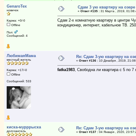
GenaroTex
Сдам 3 ую квартиру на озере
новичок
«
Ответ #135 :
31 Марта , 2019, 01:08:
Сдам 2-х комнатную квартиру в центре Чу
Карма: +0/-0
кондиционер, интернет, кабельное ТВ. 250
Offline
Пол:
Сообщений: 4
ЛюбимаяМама
Re: Сдам 3-ую квартиру на озе
местный житель
«
Ответ #136 :
10 Декабря , 2019, 21:08
fatka1983
, Свободна ли квартира с 5 по 7
Карма: +17/-0
Offline
Сообщений: 533
киска-мурррыска
Re: Сдам 3-ую квартиру на озе
долгожитель
«
Ответ #137 :
04 Января , 2020, 23:57: