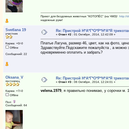
Приют для бездомных животных "КОТОПЁС" (на ЧМЗ)!
http://
надежные руки!
Svetlana 19
Re: Пристрой Н*А*Г*О*Р*Н*А*Я трикота
участник
«
Ответ #2 :
01 Октября , 2014, 12:42:09 »
Платье Лагуна, размер 46, цвет, как на фото, цен
Карма: +0/-0
Здравствуйте.Подскажите пожалуйста , а можно э
Offline
одновременно оплатить и забрать?
Сообщений: 22
Oksana_V
Re: Пристрой Н*А*Г*О*Р*Н*А*Я трикота
постоялец
«
Ответ #3 :
06 Октября , 2014, 12:24:01 »
velena.1979
, я правильно понимаю, у сорочки м. 
Карма: +7/-0
Offline
Пол:
Сообщений: 64