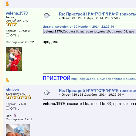
velena.1979
Re: Пристрой Н*А*Г*О*Р*Н*А*Я трикота
Актив
«
Ответ #9 :
20 Ноября , 2014, 23:39:59 »
вечный житель
Цитата: swetulek от 20 Ноября , 2014, 22:25:46
Карма: +2063/-0
velena.1979
,Сорочка батистовая, модель 10, размер 58, цве
Offline
продала
Сообщений: 25622
ПРИСТРОЙ
http://objava.deti74.ru/index.php/topic,5839
shevva
Re: Пристрой Н*А*Г*О*Р*Н*А*Я трикота
долгожитель
«
Ответ #10 :
13 Декабря , 2014, 16:25:56 »
velena.1979
, скажите Платье ТПл-33, цвет как на
Карма: +71/-0
Offline
Пол:
Сообщений: 1981