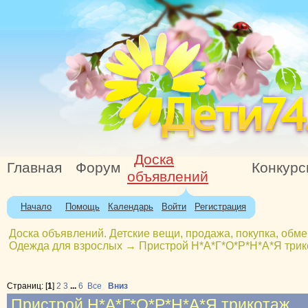
Доска
Главная
Форум
Конкур
объявлений
Начало
Помощь
Календарь
Войти
Регистрация
Доска объявлений. Детские вещи, продажа, покупка, обме
Одежда для взрослых
→
Пристрой Н*А*Г*О*Р*Н*А*Я три
Страниц: [
1
]
2
3
...
6
Все
Вниз
Пристрой Н*А*Г*О*Р*Н*А*Я трикотаж