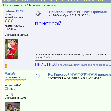
0 Пользователей и 1 Гость смотрят эту тему.
velena.1979
Пристрой Н*А*Г*О*Р*Н*А*Я трикотаж
Актив
«
:
16 Сентября , 2014, 09:36:52 »
вечный житель
ПРИСТРОЙ
Карма: +2063/-0
Offline
Сообщений: 25622
«
Последнее редактирование: 03 Мая , 2015, 10:51:46 от
velena.1979
»
ПРИСТРОЙ
http://objava.deti74.ru/index.php/topic,5839
MariaV
Re: Пристрой Н*А*Г*О*Р*Н*А*Я трикота
долгожитель
«
Ответ #1 :
22 Сентября , 2014, 14:49:42 »
+
Карма: +62/-0
Offline
Пол:
Сообщений: 1296