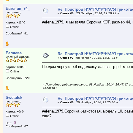
Евгения_74_
Re: Пристрой Н*А*Г*О*Р*Н*А*Я трикота
постоялец
«
Ответ #6 :
23 Октября , 2014, 19:20:22 »
velena.1979
, я бы взяла Сорочка КЭТ, размер 44, 
Карма: +11/-0
Offline
Сообщений: 91
Беляева
Re: Пристрой Н*А*Г*О*Р*Н*А*Я трикота
местный житель
«
Ответ #7 :
08 Ноября , 2014, 13:37:24 »
Продам черную хб водолазку лапша, р-р L мне на
Карма: +30/-0
Offline
Сообщений: 720
«
Последнее редактирование: 08 Ноября , 2014, 16:47:47 от
Беляева
»
Swetulek
Re: Пристрой Н*А*Г*О*Р*Н*А*Я трикота
постоялец
«
Ответ #8 :
20 Ноября , 2014, 22:25:46 »
velena.1979
,Сорочка батистовая, модель 10, разм
Карма: +0/-0
еще?
Offline
Пол:
Сообщений: 67