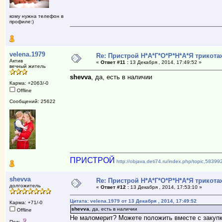
кому нужна телефон в
профиле:)
velena.1979
Re: Пристрой Н*А*Г*О*Р*Н*А*Я трикота
Актив
«
Ответ #11 :
13 Декабря , 2014, 17:49:52 »
вечный житель
shevva
, да, есть в наличии
Карма: +2063/-0
Offline
Сообщений: 25622
ПРИСТРОЙ
http://objava.deti74.ru/index.php/topic,5839
shevva
Re: Пристрой Н*А*Г*О*Р*Н*А*Я трикота
долгожитель
«
Ответ #12 :
13 Декабря , 2014, 17:53:10 »
Цитата: velena.1979 от 13 Декабря , 2014, 17:49:52
Карма: +71/-0
shevva
, да, есть в наличии
Offline
Не маломерит? Можете положить вместе с закупко
Пол: