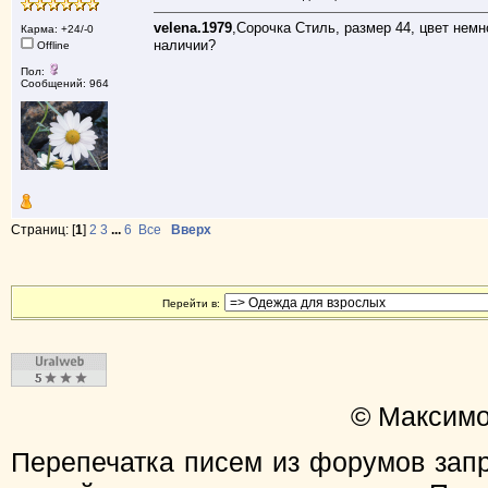
velena.1979
,Сорочка Стиль, размер 44, цвет немн
Карма: +24/-0
наличии?
Offline
Пол:
Сообщений: 964
Страниц: [
1
]
2
3
...
6
Все
Вверх
Перейти в:
© Максимо
Перепечатка писем из форумов зап