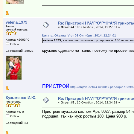
velena.1979
Re: Пристрой Н*А*Г*О*Р*Н*А*Я трикота
Актив
«
Ответ #4 :
06 Октября , 2014, 12:27:51 »
вечный житель
Цитата: Oksana_V от 06 Октября , 2014, 12:24:01
Карма: +2063/-0
velena.1979
, я правильно понимаю, у сорочки м. 186 из виск
Offline
кружево сделано на ткани, поэтому не просвечива
Сообщений: 25622
ПРИСТРОЙ
http://objava.deti74.ru/index.php/topic,5839
Кузьменко И.Ю.
Re: Пристрой Н*А*Г*О*Р*Н*А*Я трикота
постоялец
«
Ответ #5 :
10 Октября , 2014, 22:34:28 »
Пристрою мужской костюм Арт. 8027, размер 54 н
Карма: +6/-0
подошел, так как муж ростьм 180. Цена 900 р.
Offline
Сообщений: 83