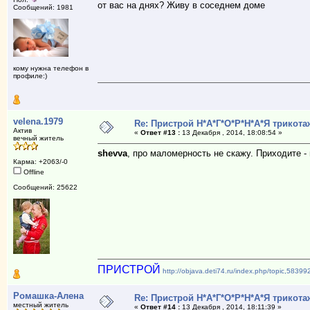
от вас на днях? Живу в соседнем доме
Сообщений: 1981
кому нужна телефон в
профиле:)
velena.1979
Re: Пристрой Н*А*Г*О*Р*Н*А*Я трикота
Актив
«
Ответ #13 :
13 Декабря , 2014, 18:08:54 »
вечный житель
shevva
, про маломерность не скажу. Приходите -
Карма: +2063/-0
Offline
Сообщений: 25622
ПРИСТРОЙ
http://objava.deti74.ru/index.php/topic,5839
Ромашка-Алена
Re: Пристрой Н*А*Г*О*Р*Н*А*Я трикота
местный житель
«
Ответ #14 :
13 Декабря , 2014, 18:11:39 »