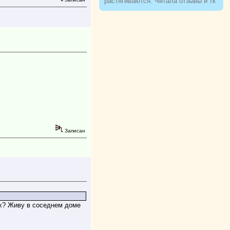
растягиваются. Читала отзывы и тк
люблю не в облипку вещи, на свой
46р-р заказала все вещи 48, все
равно получилось в облипку, и на
мой взгляд на рост 165-168
женский, у меня 173 мне
коротковато, но ношу все вещи с
юбками не заправляя.
Записан
ях? Живу в соседнем доме