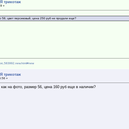
*Я трикотаж
59 »
р 58, цвет персиковый, цена 250 руб не продали еще?
topic,583992.new.html#new
*Я трикотаж
5:56 »
 как на фото, размер 56, цена 160 руб еще в наличии?