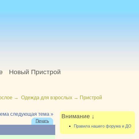
е
Новый Пристрой
ослое
→
Одежда для взрослых
→
Пристрой
тема
следующая тема »
Внимание ↓
Печать
Правила нашего форума и ДО