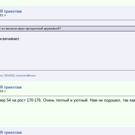
*Я трикотаж
:51 »
86 из вискозы верх прозрачный кружевной?
освечивает.
topic,583992.new.html#new
*Я трикотаж
:28 »
ер 54 на рост 170-176. Очень теплый и уютный. Нам не подошел, так ка
*Я трикотаж