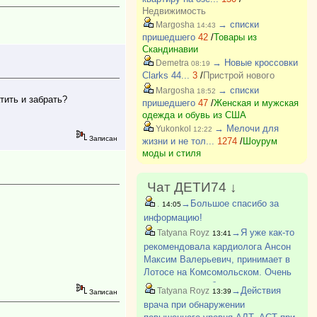
Недвижимость
→ списки
Margosha
14:43
пришедшего
42
/
Товары из
Скандинавии
→ Новые кроссовки
Demetra
08:19
Clarks 44...
3
/
Пристрой нового
→ списки
Margosha
18:52
тить и забрать?
пришедшего
47
/
Женская и мужская
одежда и обувь из США
→ Мелочи для
Yukonkol
12:22
Записан
жизни и не тол...
1274
/
Шоурум
моды и стиля
Чат ДЕТИ74 ↓
→Большое спасибо за
.
14:05
информацию!
→Я уже как-то
Tatyana Royz
13:41
рекомендовала кардиолога Ансон
Максим Валерьевич, принимает в
Лотосе на Комсомольском. Очень
советую - все объяснит, развеет
→Действия
Tatyana Royz
13:39
Записан
страхи, очень грамотный. У меня
врача при обнаружении
муж после посещения проникся