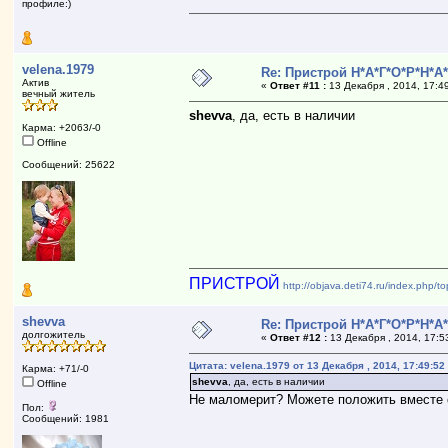
профиле:)
velena.1979
Re: Пристрой Н*А*Г*О*Р*Н*А
Актив
«
Ответ #11 :
13 Декабря , 2014, 17:4
вечный житель
shevva
, да, есть в наличии
Карма: +2063/-0
Offline
Сообщений: 25622
ПРИСТРОЙ
http://objava.deti74.ru/index.php/
shevva
Re: Пристрой Н*А*Г*О*Р*Н*А
долгожитель
«
Ответ #12 :
13 Декабря , 2014, 17:5
Цитата: velena.1979 от 13 Декабря , 2014, 17:49:52
Карма: +71/-0
shevva
, да, есть в наличии
Offline
Не маломерит? Можете положить вместе с
Пол:
Сообщений: 1981