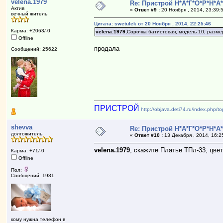
velena.1979
Re: Пристрой Н*А*Г*О*Р*Н*А
Актив
«
Ответ #9 :
20 Ноября , 2014, 23:39:
вечный житель
Цитата: swetulek от 20 Ноября , 2014, 22:25:46
Карма: +2063/-0
velena.1979
,Сорочка батистовая, модель 10, разме
Offline
продала
Сообщений: 25622
ПРИСТРОЙ
http://objava.deti74.ru/index.php/
shevva
Re: Пристрой Н*А*Г*О*Р*Н*А
долгожитель
«
Ответ #10 :
13 Декабря , 2014, 16:2
velena.1979
, скажите Платье ТПл-33, цвет
Карма: +71/-0
Offline
Пол:
Сообщений: 1981
кому нужна телефон в