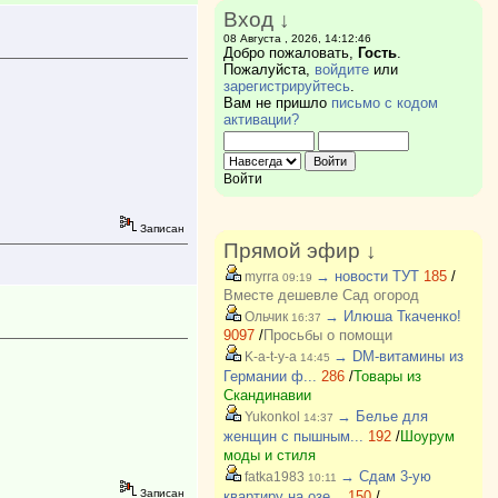
Вход ↓
08 Августа , 2026, 14:12:46
Добро пожаловать,
Гость
.
Пожалуйста,
войдите
или
зарегистрируйтесь
.
Вам не пришло
письмо с кодом
активации?
Войти
Записан
Прямой эфир ↓
→ новости ТУТ
185
/
myrra
09:19
Вместе дешевле Сад огород
→ Илюша Ткаченко!
Ольчик
16:37
9097
/
Просьбы о помощи
→ DM-витамины из
K-a-t-y-a
14:45
Германии ф...
286
/
Товары из
Скандинавии
→ Белье для
Yukonkol
14:37
женщин с пышным...
192
/
Шоурум
моды и стиля
→ Сдам 3-ую
fatka1983
10:11
Записан
квартиру на озе...
150
/