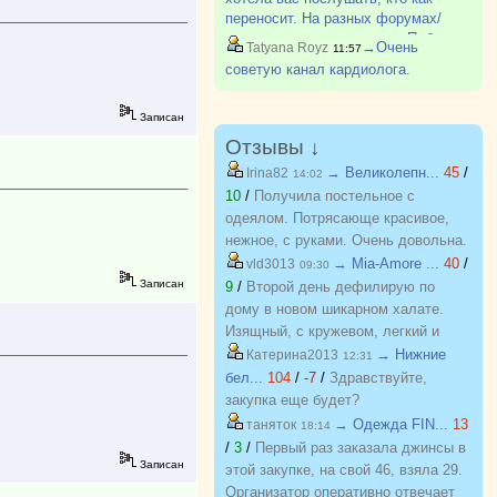
переносит. На разных форумах/
чатах люди разное пишут. Побочки
→Очень
Tatyana Royz
11:57
неприятные. Подобрать сложно из-
советую канал кардиолога.
за этого. Есть ,например,
оригинальн?
Записан
Отзывы ↓
→ Великолепн...
45
/
Irina82
14:02
10
/
Получила постельное с
одеялом. Потрясающе красивое,
нежное, с руками. Очень довольна.
Хочу еще! Спасибо
→ Mia-Amore ...
40
/
vld3013
09:30
Записан
9
/
Второй день дефилирую по
дому в новом шикарном халате.
Изящный, с кружевом, легкий и
красивый. Куплен на распродаже
→ Нижние
Катерина2013
12:31
по отличной цене. Спасибо
бел...
104
/
-7
/
Здравствуйте,
организатору за возможность
закупка еще будет?
приобретать красивые вещи по
→ Одежда FIN...
13
таняток
18:14
приятным ценам. Желаю закупке
/
3
/
Первый раз заказала джинсы в
процветания и долгожительства
Записан
этой закупке, на свой 46, взяла 29.
Организатор оперативно отвечает