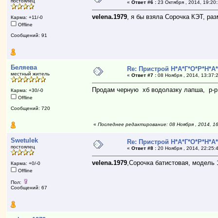
постоялец
«
Ответ #6 :
23 Октября , 2014, 19:20
velena.1979
, я бы взяла Сорочка КЭТ, раз
Карма: +11/-0
Offline
Сообщений: 91
Беляева
Re: Пристрой Н*А*Г*О*Р*Н*А
местный житель
«
Ответ #7 :
08 Ноября , 2014, 13:37:
Продам черную хб водолазку лапша, р-р 
Карма: +30/-0
Offline
Сообщений: 720
«
Последнее редактирование: 08 Ноября , 2014, 1
Swetulek
Re: Пристрой Н*А*Г*О*Р*Н*А
постоялец
«
Ответ #8 :
20 Ноября , 2014, 22:25:
velena.1979
,Сорочка батистовая, модель 
Карма: +0/-0
Offline
Пол:
Сообщений: 67