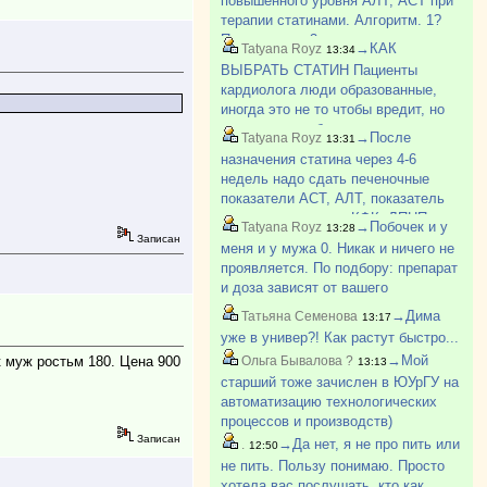
повышенного уровня АЛТ, АСТ при
важностью и необходи?
терапии статинами. Алгоритм. 1?
Повышение <3 верхних границ
→КАК
Tatyana Royz
13:34
нормы: ? продолжить терапию ?
ВЫБРАТЬ СТАТИН Пациенты
повторный контроль через 4-6
кардиолога люди образованные,
недель 2? Повышение ?3 верхних
иногда это не то чтобы вредит, но
г?
выливается в большое количество
→После
Tatyana Royz
13:31
вопросов и даже требований. «Хочу
назначения статина через 4-6
питавастатин! Это: модно, стильно,
недель надо сдать печеночные
безопасно, так человек в?
показатели АСТ, АЛТ, показатель
влияния на мышцы КФК, ЛПНП.
→Побочек и у
Tatyana Royz
13:28
Для контроля влияния статина.
Записан
меня и у мужа 0. Никак и ничего не
проявляется. По подбору: препарат
и доза зависят от вашего
сосудистого риска, его определяет
→Дима
Татьяна Семенова
13:17
врач. Основные факторы риска:
уже в универ?! Как растут быстро...
курение, лишний вес, гипертония,
→Мой
к муж ростьм 180. Цена 900
Ольга Бывалова ?
13:13
диабет, низкая ф?
старший тоже зачислен в ЮУрГУ на
автоматизацию технологических
процессов и производств)
Записан
→Да нет, я не про пить или
.
12:50
не пить. Пользу понимаю. Просто
хотела вас послушать, кто как