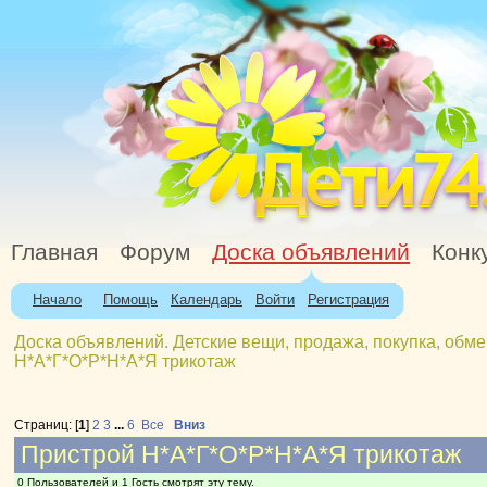
Главная
Форум
Доска объявлений
Конк
Начало
Помощь
Календарь
Войти
Регистрация
Доска объявлений. Детские вещи, продажа, покупка, обме
Н*А*Г*О*Р*Н*А*Я трикотаж
Страниц: [
1
]
2
3
...
6
Все
Вниз
Пристрой Н*А*Г*О*Р*Н*А*Я трикотаж
0 Пользователей и 1 Гость смотрят эту тему.