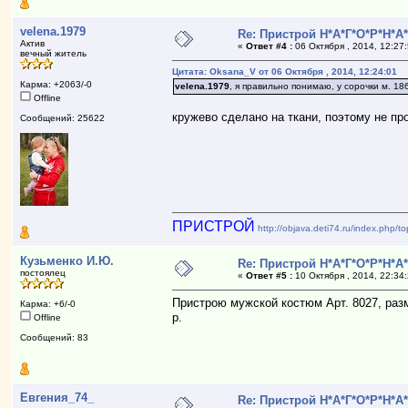
velena.1979
Re: Пристрой Н*А*Г*О*Р*Н*А
Актив
«
Ответ #4 :
06 Октября , 2014, 12:27
вечный житель
Цитата: Oksana_V от 06 Октября , 2014, 12:24:01
Карма: +2063/-0
velena.1979
, я правильно понимаю, у сорочки м. 1
Offline
кружево сделано на ткани, поэтому не пр
Сообщений: 25622
ПРИСТРОЙ
http://objava.deti74.ru/index.php/
Кузьменко И.Ю.
Re: Пристрой Н*А*Г*О*Р*Н*А
постоялец
«
Ответ #5 :
10 Октября , 2014, 22:34
Пристрою мужской костюм Арт. 8027, разм
Карма: +6/-0
р.
Offline
Сообщений: 83
Евгения_74_
Re: Пристрой Н*А*Г*О*Р*Н*А