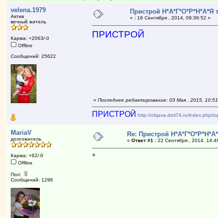
velena.1979
Пристрой Н*А*Г*О*Р*Н*А*Я 
Актив
«
:
16 Сентября , 2014, 09:36:52 »
вечный житель
ПРИСТРОЙ
Карма: +2063/-0
Offline
Сообщений: 25622
«
Последнее редактирование: 03 Мая , 2015, 10:51
ПРИСТРОЙ
http://objava.deti74.ru/index.php/
MariaV
Re: Пристрой Н*А*Г*О*Р*Н*А
долгожитель
«
Ответ #1 :
22 Сентября , 2014, 14:4
+
Карма: +62/-0
Offline
Пол:
Сообщений: 1296