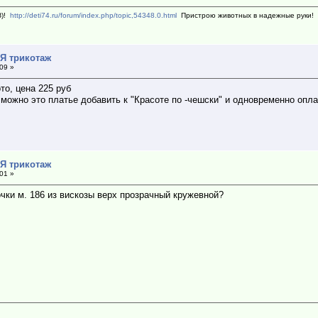
З)!
http://deti74.ru/forum/index.php/topic,54348.0.html
Пристрою животных в надежные руки!
*Я трикотаж
:09 »
то, цена 225 руб
можно это платье добавить к "Красоте по -чешски" и одновременно опла
*Я трикотаж
:01 »
очки м. 186 из вискозы верх прозрачный кружевной?