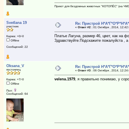
Приют для бездомных животных "КОТОПЁС" (на ЧМ
Svetlana 19
Re: Пристрой Н*А*Г*О*Р*Н*А
участник
«
Ответ #2 :
01 Октября , 2014, 12:42
Платье Лагуна, размер 46, цвет, как на фо
Карма: +0/-0
Здравствуйте.Подскажите пожалуйста , а 
Offline
Сообщений: 22
Oksana_V
Re: Пристрой Н*А*Г*О*Р*Н*А
постоялец
«
Ответ #3 :
06 Октября , 2014, 12:24
velena.1979
, я правильно понимаю, у сор
Карма: +7/-0
Offline
Пол:
Сообщений: 64