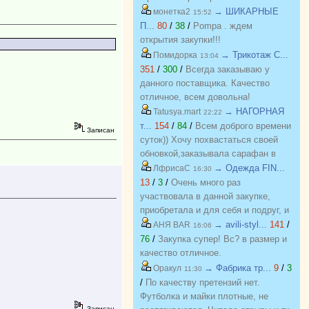
на вопросы. Спасибо!!!
→ ШИКАРНЫЕ
монетка2
15:52
П...
80
/
38
/
Pompa . ждем
открытия закупки!!!
→ Трикотаж C...
Помидорка
13:04
351
/
300
/
Всегда заказываю у
данного поставщика. Качество
отличное, всем довольна!
→ НАГОРНАЯ
Tatusya.mart
22:22
т...
154
/
84
/
Всем доброго времени
Записан
суток)) Хочу похвастаться своей
обновкой,заказывала сарафан в
закупке (Нагорная трикотаж) и
→ Одежда FIN...
ЛфрисаС
16:30
осталась в полном восторге от
13
/
3
/
Очень много раз
качества)) Соответствие
участвовала в данной закупке,
размерности и качество Выше
приобретала и для себя и подруг, и
всяких похвал))
джинсы, и джемпера, и платья, и
→ avili-styl...
141
/
АНЯ BAR
16:06
блузки, вещи качественные,
76
/
Закупка супер! Вс? в размер и
соответствуют размеру и
качество отличное.
описанию, организатор умничка
→ Фабрика тр...
9
/
3
Оракул
11:30
всегда оперативно отвечает, с
/
По качеству претензий нет.
удовольствием буду участвовать
Футболка и майки плотные, не
еще!
Записан