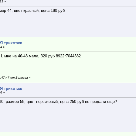
:22 »
мер 44, цвет красный, цена 180 руб
*Я трикотаж
24 »
L мне на 46-48 мала, 320 руб 8922*7044382
6:47:47 от Беляева
»
*Я трикотаж
46 »
10, размер 58, цвет персиковый, цена 250 руб не продали еще?