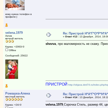
кому нужна телефон в
профиле:)
velena.1979
Re: Пристрой Н*А*Г*О*Р*Н*А
Актив
«
Ответ #13 :
13 Декабря , 2014, 18:0
вечный житель
shevva
, про маломерность не скажу. Прих
Карма: +2063/-0
Offline
Сообщений: 25622
ПРИСТРОЙ
http://objava.deti74.ru/index.php/
Ромашка-Алена
Re: Пристрой Н*А*Г*О*Р*Н*А
местный житель
«
Ответ #14 :
13 Декабря , 2014, 18:1
velena.1979
,Сорочка Стиль, размер 44, ц
Карма: +24/-0