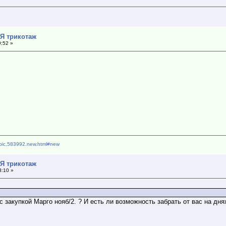
*Я трикотаж
9:52 »
topic,583992.new.html#new
*Я трикотаж
3:10 »
 закупкой Марго нояб/2. ? И есть ли возможность забрать от вас на дн