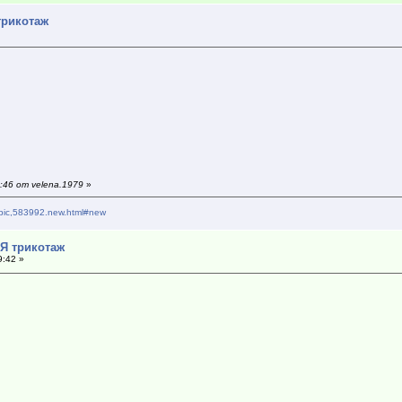
трикотаж
:46 от velena.1979
»
topic,583992.new.html#new
*Я трикотаж
9:42 »