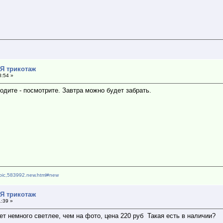
*Я трикотаж
8:54 »
одите - посмотрите. Завтра можно будет забрать.
topic,583992.new.html#new
*Я трикотаж
1:39 »
вет немного светлее, чем на фото, цена 220 руб Такая есть в наличии?