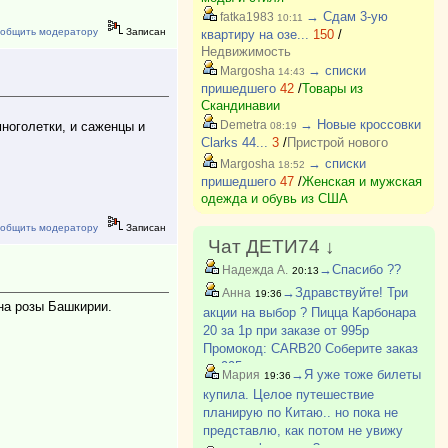
→ Сдам 3-ую
fatka1983
10:11
общить модератору
Записан
квартиру на озе...
150
/
Недвижимость
→ списки
Margosha
14:43
пришедшего
42
/
Товары из
Скандинавии
→ Новые кроссовки
Demetra
многолетки, и саженцы и
08:19
Clarks 44...
3
/
Пристрой нового
→ списки
Margosha
18:52
пришедшего
47
/
Женская и мужская
одежда и обувь из США
общить модератору
Записан
Чат ДЕТИ74 ↓
→Спасибо ??
Надежда А.
20:13
→Здравствуйте! Три
Анна
19:36
на розы Башкирии.
акции на выбор ? Пицца Карбонара
20 за 1р при заказе от 995р
Промокод: CARB20 Соберите заказ
на 995р.. и укажите промокод -
→Я уже тоже билеты
Мария
19:36
пицца Карбонара 20 см появится в
купила. Целое путешествие
корзине за 1 р. Обязательно
планирую по Китаю.. но пока не
укажите телефон?
представлю, как потом не увижу