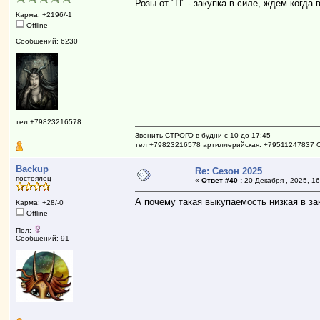
Розы от "П" - закупка в силе, ждем когда 
Карма: +2196/-1
Offline
Сообщений: 6230
тел +79823216578
Звонить СТРОГО в будни с 10 до 17:45
тел +79823216578 артиллерийская: +79511247837 
Backup
Re: Сезон 2025
постоялец
«
Ответ #40 :
20 Декабря , 2025, 16
А почему такая выкупаемость низкая в за
Карма: +28/-0
Offline
Пол:
Сообщений: 91