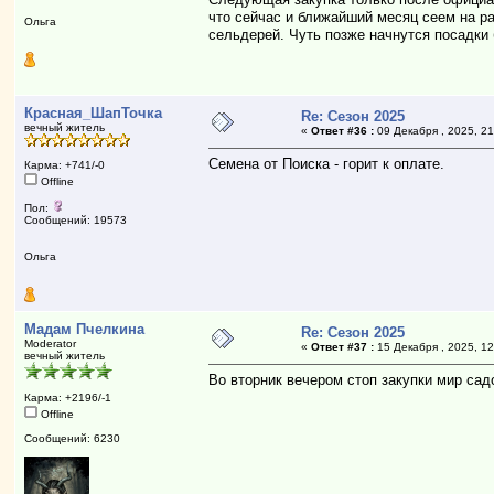
что сейчас и ближайший месяц сеем на ра
Ольга
сельдерей. Чуть позже начнутся посадки 
Красная_ШапТочка
Re: Сезон 2025
вечный житель
«
Ответ #36 :
09 Декабря , 2025, 21
Семена от Поиска - горит к оплате.
Карма: +741/-0
Offline
Пол:
Сообщений: 19573
Ольга
Мадам Пчелкина
Re: Сезон 2025
Moderator
«
Ответ #37 :
15 Декабря , 2025, 12
вечный житель
Во вторник вечером стоп закупки мир са
Карма: +2196/-1
Offline
Сообщений: 6230