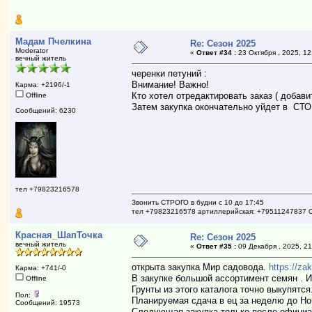
Мадам Пчелкина
Re: Сезон 2025
Moderator
«
Ответ #34 :
23 Октября , 2025, 12
вечный житель
черенки петуний :
Внимание! Важно!
Карма: +2196/-1
Кто хотел отредактировать заказ ( добави
Offline
Затем закупка окончательно уйдет в СТО
Сообщений: 6230
тел +79823216578
Звонить СТРОГО в будни с 10 до 17:45
тел +79823216578 артиллерийская: +79511247837 
Красная_ШапТочка
Re: Сезон 2025
вечный житель
«
Ответ #35 :
09 Декабря , 2025, 21
открыта закупка Мир садовода.
https://z
Карма: +741/-0
В закупке большой ассортимент семян . И
Offline
Грунты из этого каталога точно выкупятс
Пол:
Планируемая сдача в ец за неделю до Но
Сообщений: 19573
Следующая закупка только после официал