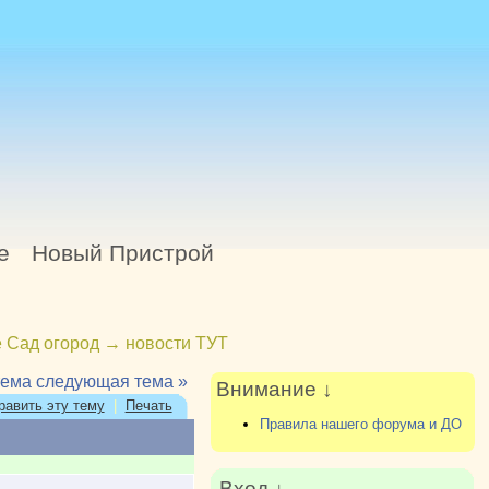
е
Новый Пристрой
 Сад огород
→
новости ТУТ
тема
следующая тема »
Внимание ↓
равить эту тему
|
Печать
Правила нашего форума и ДО
Вход ↓