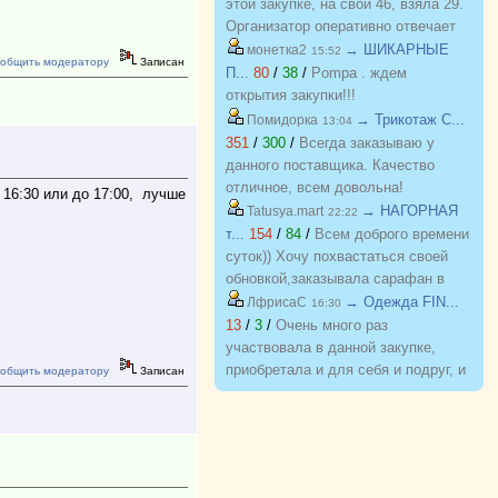
этой закупке, на свой 46, взяла 29.
Организатор оперативно отвечает
на вопросы. Спасибо!!!
→ ШИКАРНЫЕ
монетка2
15:52
общить модератору
Записан
П...
80
/
38
/
Pompa . ждем
открытия закупки!!!
→ Трикотаж C...
Помидорка
13:04
351
/
300
/
Всегда заказываю у
данного поставщика. Качество
отличное, всем довольна!
 16:30 или до 17:00, лучше
→ НАГОРНАЯ
Tatusya.mart
22:22
т...
154
/
84
/
Всем доброго времени
суток)) Хочу похвастаться своей
обновкой,заказывала сарафан в
закупке (Нагорная трикотаж) и
→ Одежда FIN...
ЛфрисаС
16:30
осталась в полном восторге от
13
/
3
/
Очень много раз
качества)) Соответствие
участвовала в данной закупке,
размерности и качество Выше
приобретала и для себя и подруг, и
общить модератору
Записан
всяких похвал))
джинсы, и джемпера, и платья, и
блузки, вещи качественные,
соответствуют размеру и
описанию, организатор умничка
всегда оперативно отвечает, с