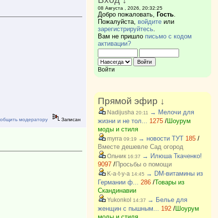
08 Августа , 2026, 20:32:25
Добро пожаловать,
Гость
.
Пожалуйста,
войдите
или
зарегистрируйтесь
.
Вам не пришло
письмо с кодом
активации?
Войти
Прямой эфир ↓
→ Мелочи для
Nadijusha
20:11
общить модератору
Записан
жизни и не тол...
1275
/
Шоурум
моды и стиля
→ новости ТУТ
185
/
myrra
09:19
Вместе дешевле Сад огород
→ Илюша Ткаченко!
Ольчик
16:37
9097
/
Просьбы о помощи
→ DM-витамины из
K-a-t-y-a
14:45
Германии ф...
286
/
Товары из
Скандинавии
→ Белье для
Yukonkol
14:37
женщин с пышным...
192
/
Шоурум
моды и стиля