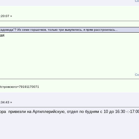
Со
:20:07 »
садовода"? Из семи горшочков, только три выкупились, я прям расстроилась...
мая
Со
Островского+79191170071
:34:43 »
ра привезли на Артиллерийскую, отдел по будням с 10 до 16:30 -:-17:0