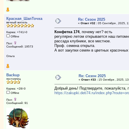
Красная_ШапТочка
Re: Сезон 2025
вечный житель
«
Ответ #32 :
05 Сентября , 2025, 1
Конфетка 174
, почему нет? есть
Карма: +741/-0
регулярно летом открывается наш питомни
Offline
рассада клубники, все местное.
Пол:
Проф. семена открыта.
Сообщений: 19573
А вот закупки семян в цветных красочных
Ольга
Backup
Re: Сезон 2025
постоялец
«
Ответ #33 :
15 Октября , 2025, 13
Добрый день! Подтвердите, пожалуйста, 
Карма: +28/-0
https://zakupki.deti74.ru/index.php?route=
Offline
Пол:
Сообщений: 91