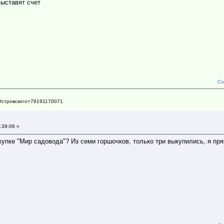
выставят счет
Со
Островского+79191170071
:39:06 »
купке "Мир садовода"? Из семи горшочков, только три выкупились, я пря