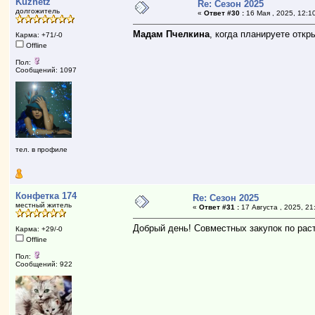
Kuznetz
Re: Сезон 2025
долгожитель
«
Ответ #30 :
16 Мая , 2025, 12:1
Мадам Пчелкина
, когда планируете откр
Карма: +71/-0
Offline
Пол:
Сообщений: 1097
тел. в профиле
Конфетка 174
Re: Сезон 2025
местный житель
«
Ответ #31 :
17 Августа , 2025, 21
Добрый день! Совместных закупок по ра
Карма: +29/-0
Offline
Пол:
Сообщений: 922