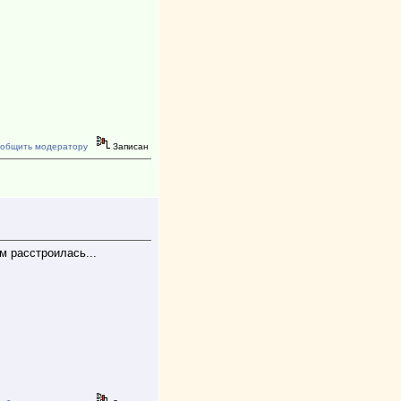
удовольствием буду участвовать
еще!
общить модератору
Записан
м расстроилась...