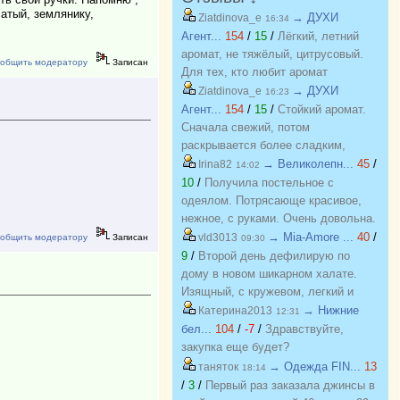
чатый, землянику,
→ ДУХИ
Ziatdinova_e
16:34
Агент...
154
/
15
/
Лёгкий, летний
аромат, не тяжёлый, цитрусовый.
общить модератору
Записан
Для тех, кто любит аромат
бергамота, грейпфрута. С хорошей
→ ДУХИ
Ziatdinova_e
16:23
стойкостью, на одежде еще долго
Агент...
154
/
15
/
Стойкий аромат.
держится потом.
Сначала свежий, потом
раскрывается более сладким,
пряным. Очень похож на оригинал,
→ Великолепн...
45
/
Irina82
14:02
почти не отличить.
10
/
Получила постельное с
одеялом. Потрясающе красивое,
нежное, с руками. Очень довольна.
Хочу еще! Спасибо
→ Mia-Amore ...
40
/
vld3013
общить модератору
Записан
09:30
9
/
Второй день дефилирую по
дому в новом шикарном халате.
Изящный, с кружевом, легкий и
красивый. Куплен на распродаже
→ Нижние
Катерина2013
12:31
по отличной цене. Спасибо
бел...
104
/
-7
/
Здравствуйте,
организатору за возможность
закупка еще будет?
приобретать красивые вещи по
→ Одежда FIN...
13
таняток
18:14
приятным ценам. Желаю закупке
/
3
/
Первый раз заказала джинсы в
процветания и долгожительства