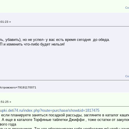
Со
:01:23 »
ть, убавить), но не успел- у вас есть время сегодня до обеда.
П и изменить что-либо будет нельзя!
Со
Островского+79191170071
:51:25 »
akupki.deti74.ru/index.php?route=purchase/show&id=1817475
 если планируете заняться посадкой рассыды, загляните в каталог кашпо
я. А еще в каталоге Торфяные таблетки Джиффи , тоже остатки от закупо
вого года
ьных праздников. Так что обеспечиваем себя необходимым) чтобы заня