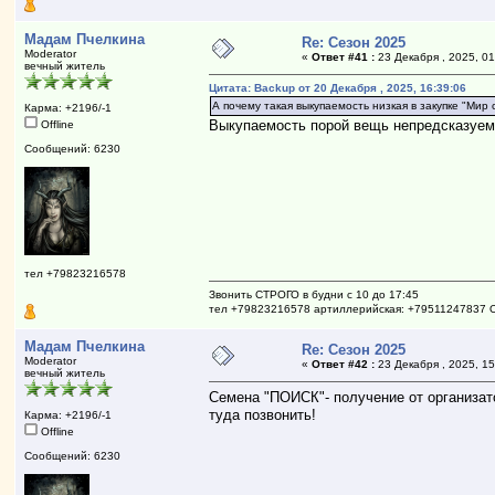
Мадам Пчелкина
Re: Сезон 2025
Moderator
«
Ответ #41 :
23 Декабря , 2025, 01
вечный житель
Цитата: Backup от 20 Декабря , 2025, 16:39:06
А почему такая выкупаемость низкая в закупке "Мир 
Карма: +2196/-1
Выкупаемость порой вещь непредсказуе
Offline
Сообщений: 6230
тел +79823216578
Звонить СТРОГО в будни с 10 до 17:45
тел +79823216578 артиллерийская: +79511247837 
Мадам Пчелкина
Re: Сезон 2025
Moderator
«
Ответ #42 :
23 Декабря , 2025, 15
вечный житель
Семена "ПОИСК"- получение от организато
туда позвонить!
Карма: +2196/-1
Offline
Сообщений: 6230