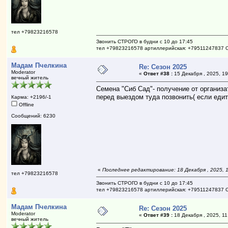
тел +79823216578
Звонить СТРОГО в будни с 10 до 17:45
тел +79823216578 артиллерийская: +79511247837 
Мадам Пчелкина
Re: Сезон 2025
Moderator
«
Ответ #38 :
15 Декабря , 2025, 19
вечный житель
Семена "Сиб Сад"- получение от организа
перед выездом туда позвонить( если едит
Карма: +2196/-1
Offline
Сообщений: 6230
«
Последнее редактирование: 18 Декабря , 2025, 
тел +79823216578
Звонить СТРОГО в будни с 10 до 17:45
тел +79823216578 артиллерийская: +79511247837 
Мадам Пчелкина
Re: Сезон 2025
Moderator
«
Ответ #39 :
18 Декабря , 2025, 11
вечный житель