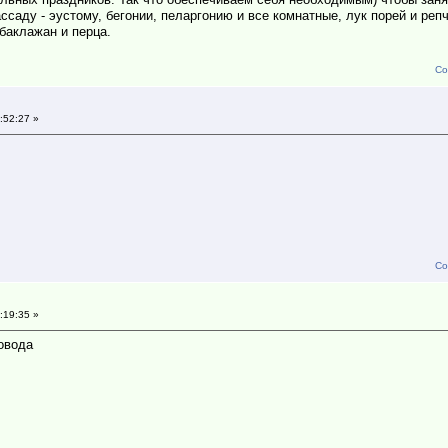
ссаду - эустому, бегонии, пеларгонию и все комнатные, лук порей и реп
баклажан и перца.
Со
:52:27 »
Со
:19:35 »
довода