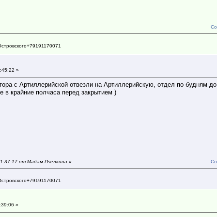
Со
Островского+79191170071
:45:22 »
тора с Артиллерийской отвезли на Артиллерийскую, отдел по будням до
е в крайние полчаса перед закрытием )
11:37:17 от Мадам Пчелкина
»
Со
Островского+79191170071
:39:06 »