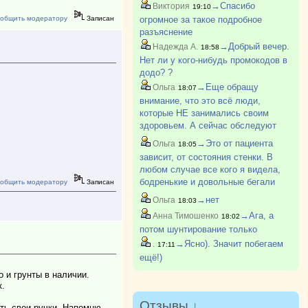
дочь до февраля ?
→Спасибо
Виктория
19:10
общить модератору
Записан
огромное за такое подробное
разъяснение
→Добрый вечер.
Надежда А.
18:58
Нет ли у кого-нибудь промокодов в
додо? ?
→Еще обращу
Ольга
18:07
внимание, что это всё люди,
которые НЕ занимались своим
здоровьем. А сейчас обследуют
раньше, лекарства назначают,
→Это от пациента
Ольга
18:05
отслеживают. Так что у нашего
зависит, от состояния стенки. В
поколения фора, я считаю.
любом случае все кого я видела,
бодренькие и довольные бегали
общить модератору
Записан
после операции
→нет
Ольга
18:03
→Ага, а
Анна Тимошенко
18:02
потом шунтирование только
→Ясно). Значит побегаем
.
17:11
ещё!)
 и грунты в наличии.
к.
Отзывы ↓
ть свои ручки. Напомню ,