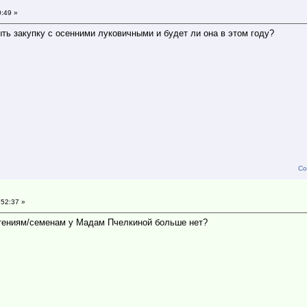
0:49 »
ыть закупку с осенними луковичными и будет ли она в этом году?
Со
:52:37 »
стениям/семенам у Мадам Пчелкиной больше нет?