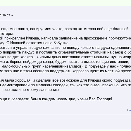
6:39:57 »
 еще многовато, санируемся часто, расход катетеров всё еще большой.
тетеры.
рой прикреплен Илюша, написала заявление на прохождение промежуточн
еду. С Илюшей остается наша бабушка.
раться в управляющую компанию по поводу кривого пандуса сделанного
о поправить пандус и поставить ограничительные столбики на съезд с 
нижение для колясок, жильцы дома постоянно ставят машины, нужно испр
 мы ж борцы, пойдем до конца, будем писать в вышестоящие инстанции,
я маломобильных групп населения(инвалидов). В подъезде у нас - полно
ме того нас в этом обещала поддержать корреспондент из местной прес
я была хорошая, и сделали все возможное для Илюши около подъезда -
м демонтировали по жалобам соседей, так как это было незаконно, что 
я приезжали по моему заявлению.
ощи и благодати Вам в каждом новом дне, храни Вас Господи!
Со