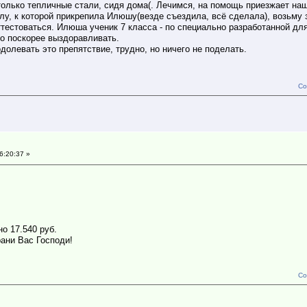
только тепличные стали, сидя дома(. Лечимся, на помощь приезжает на
у, к которой прикрепила Илюшу(везде съездила, всё сделала), возьму 
тестоваться. Илюша ученик 7 класса - по специально разработанной для
о поскорее выздоравливать.
долевать это препятствие, трудно, но ничего не поделать.
Со
6:20:37 »
о 17.540 руб.
ани Вас Господи!
Со