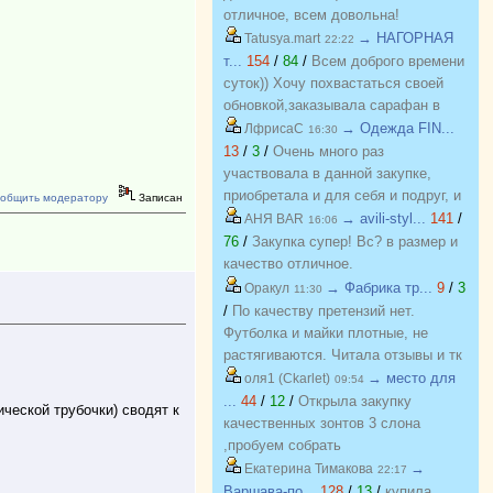
отличное, всем довольна!
→ НАГОРНАЯ
Tatusya.mart
22:22
т...
154
/
84
/
Всем доброго времени
суток)) Хочу похвастаться своей
обновкой,заказывала сарафан в
закупке (Нагорная трикотаж) и
→ Одежда FIN...
ЛфрисаС
16:30
осталась в полном восторге от
13
/
3
/
Очень много раз
качества)) Соответствие
участвовала в данной закупке,
размерности и качество Выше
приобретала и для себя и подруг, и
общить модератору
Записан
всяких похвал))
джинсы, и джемпера, и платья, и
→ avili-styl...
141
/
АНЯ BAR
16:06
блузки, вещи качественные,
76
/
Закупка супер! Вс? в размер и
соответствуют размеру и
качество отличное.
описанию, организатор умничка
→ Фабрика тр...
9
/
3
Оракул
11:30
всегда оперативно отвечает, с
/
По качеству претензий нет.
удовольствием буду участвовать
Футболка и майки плотные, не
еще!
растягиваются. Читала отзывы и тк
люблю не в облипку вещи, на свой
→ место для
оля1 (Ckarlet)
09:54
46р-р заказала все вещи 48, все
...
44
/
12
/
Открыла закупку
ческой трубочки) сводят к
равно получилось в облипку, и на
качественных зонтов 3 слона
мой взгляд на рост 165-168
,пробуем собрать
женский, у меня 173 мне
https://zakupki.deti74.ru/index.php?
→
Екатерина Тимакова
22:17
коротковато, но ношу все вещи с
route=purchase/show&id=1851321
Варшава-по...
128
/
13
/
купила