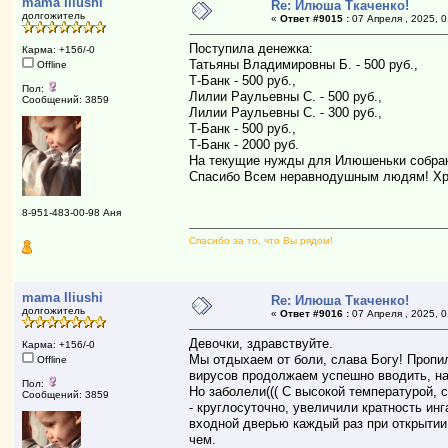
mama Iliushi
Re: Илюша Ткаченко!
долгожитель
«
Ответ #9015 :
07 Апреля , 2025, 0
Поступила денежка:
Карма: +156/-0
Татьяны Владимировны Б. - 500 руб.,
Offline
Т-Банк - 500 руб.,
Пол:
Лилии Раульевны С. - 500 руб.,
Сообщений: 3859
Лилии Раульевны С. - 300 руб.,
Т-Банк - 500 руб.,
Т-Банк - 2000 руб.
На текущие нужды для Илюшеньки собран
Спасибо Всем неравнодушным людям! Хр
8-951-483-00-98 Аня
Спасибо за то, что Вы рядом!
mama Iliushi
Re: Илюша Ткаченко!
долгожитель
«
Ответ #9016 :
07 Апреля , 2025, 0
Девочки, здравствуйте.
Карма: +156/-0
Мы отдыхаем от боли, слава Богу! Пропи
Offline
вирусов продолжаем успешно вводить, на
Пол:
Но заболели((( С высокой температурой, 
Сообщений: 3859
- круглосуточно, увеличили кратность ин
входной дверью каждый раз при открытии.
чем.