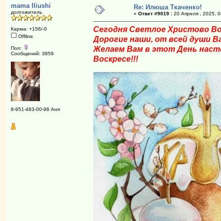
mama Iliushi
Re: Илюша Ткаченко!
долгожитель
«
Ответ #9019 :
20 Апреля , 2025, 0
Сегодня Светлое Христово Во
Карма: +156/-0
Offline
Дорогие наши, от всей души В
Желаем Вам в этот День наст
Пол:
Сообщений: 3859
Воскресе!!!
8-951-483-00-98 Аня