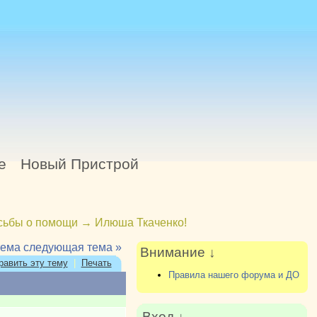
е
Новый Пристрой
сьбы о помощи
→
Илюша Ткаченко!
тема
следующая тема »
Внимание ↓
равить эту тему
|
Печать
Правила нашего форума и ДО
Вход ↓