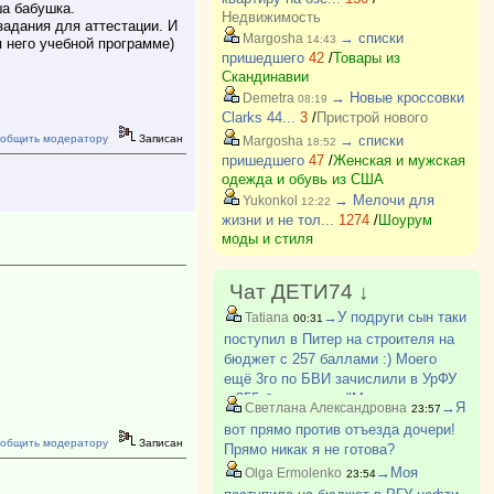
ша бабушка.
Недвижимость
задания для аттестации. И
→ списки
Margosha
14:43
 него учебной программе)
пришедшего
42
/
Товары из
Скандинавии
→ Новые кроссовки
Demetra
08:19
Clarks 44...
3
/
Пристрой нового
общить модератору
Записан
→ списки
Margosha
18:52
пришедшего
47
/
Женская и мужская
одежда и обувь из США
→ Мелочи для
Yukonkol
12:22
жизни и не тол...
1274
/
Шоурум
моды и стиля
Чат ДЕТИ74 ↓
→У подруги сын таки
Tatiana
00:31
поступил в Питер на строителя на
бюджет с 257 баллами :) Моего
ещё 3го по БВИ зачислили в УрФУ
с 255 баллами на "Механика и
→Я
Светлана Александровна
23:57
моделирование". Мы очень рады за
вот прямо против отъезда дочери!
всех детей, кто поступил :)
общить модератору
Записан
Прямо никак я не готова?
→Моя
Olga Ermolenko
23:54