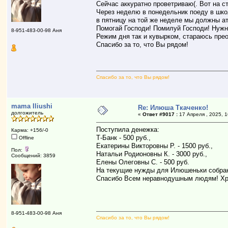
Сейчас аккуратно проветриваю(. Вот на с
Через неделю в понедельник поеду в школ
в пятницу на той же неделе мы должны ат
Помогай Господи! Помилуй Господи! Нужн
8-951-483-00-98 Аня
Режим дня так и кувырком, стараюсь прео
Спасибо за то, что Вы рядом!
Спасибо за то, что Вы рядом!
mama Iliushi
Re: Илюша Ткаченко!
долгожитель
«
Ответ #9017 :
17 Апреля , 2025, 1
Поступила денежка:
Карма: +156/-0
Т-Банк - 500 руб.,
Offline
Екатерины Викторовны Р. - 1500 руб.,
Пол:
Натальи Родионовны К. - 3000 руб.,
Сообщений: 3859
Елены Олеговны С. - 500 руб.
На текущие нужды для Илюшеньки собран
Спасибо Всем неравнодушным людям! Хр
8-951-483-00-98 Аня
Спасибо за то, что Вы рядом!