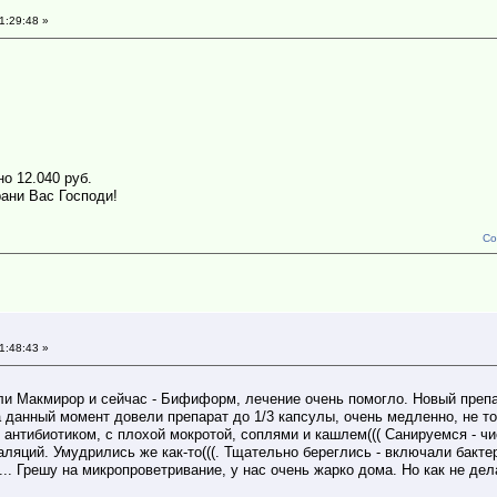
1:29:48 »
о 12.040 руб.
ани Вас Господи!
Со
1:48:43 »
ли Макмирор и сейчас - Бифиформ, лечение очень помогло. Новый преп
 данный момент довели препарат до 1/3 капсулы, очень медленно, не то
с антибиотиком, с плохой мокротой, соплями и кашлем((( Санируемся - ч
галяций. Умудрились же как-то(((. Тщательно береглись - включали бак
.. Грешу на микропроветривание, у нас очень жарко дома. Но как не дел