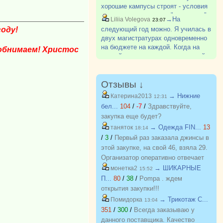
хорошие кампусы строят - условия
очень даже классные. "коридорок"
→На
Liliia Volegova
23:07
уже не так много. Ну и съем
оду!
следующий год можно. Я училась в
квартиры по цене совсем не
двух магистратурах одновременно
сопоставим с ценой за общагу,
на бюджете на каждой. Когда на
обнимаем! Христос
особен?
первой выпустилась, то на второй
честно сходила перешла на
контракт. И с бакалавриатом так
делают. Одновременно в одном ?
Отзывы ↓
→ Нижние
Катерина2013
12:31
бел...
104
/
-7
/
Здравствуйте,
закупка еще будет?
→ Одежда FIN...
13
таняток
18:14
/
3
/
Первый раз заказала джинсы в
этой закупке, на свой 46, взяла 29.
Организатор оперативно отвечает
на вопросы. Спасибо!!!
→ ШИКАРНЫЕ
монетка2
15:52
П...
80
/
38
/
Pompa . ждем
открытия закупки!!!
→ Трикотаж C...
Помидорка
13:04
351
/
300
/
Всегда заказываю у
данного поставщика. Качество