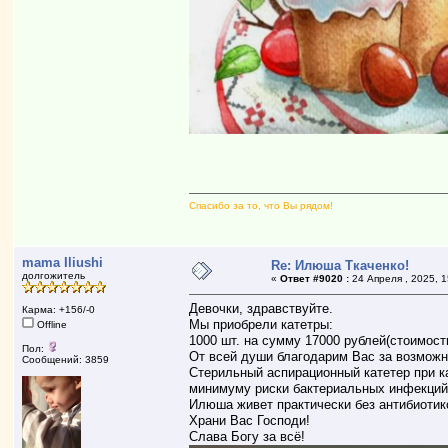
Спасибо за то, что Вы рядом!
mama Iliushi
Re: Илюша Ткаченко!
долгожитель
«
Ответ #9020 :
24 Апреля , 2025, 1
Девочки, здравствуйте.
Карма: +156/-0
Мы приобрели катетры:
Offline
1000 шт. на сумму 17000 рублей(стоимость
Пол:
От всей души благодарим Вас за возможн
Сообщений: 3859
Стерильный аспирационный катетер при к
минимуму риски бактериальных инфекций,
Илюша живет практически без антибиоти
Храни Вас Господи!
Слава Богу за всё!