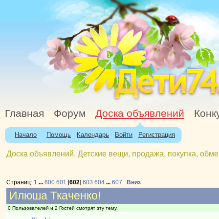
Главная
Форум
Доска объявлений
Конк
Начало
Помощь
Календарь
Войти
Регистрация
Доска объявлений. Детские вещи, продажа, покупка, обме
Страниц:
1
...
600
601
[
602
]
603
604
...
607
Вниз
Илюша Ткаченко!
0 Пользователей и 2 Гостей смотрят эту тему.