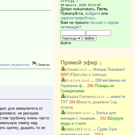
08 Августа , 2026, 03:21:30
Добро пожаловать,
Гость
.
Пожалуйста,
войдите
или
зарегистрируйтесь
.
Вам не пришло
письмо с кодом
активации?
Войти
Прямой эфир ↓
общить модератору
Записан
→ Илюша Ткаченко!
Ольчик
16:37
9097
/
Просьбы о помощи
→ DM-витамины из
K-a-t-y-a
14:45
Германии ф...
286
/
Товары из
Скандинавии
→ новости
Мадам Пчелкина
13:41
ТУТ
184
/
Вместе дешевле Сад
огород
арат для иммунитета от
→ Белье для
ропимся, не рискуем.
Yukonkol
14:37
истим трубочку очень часто
женщин с пышным...
192
/
Шоурум
териальную лампу над
моды и стиля
ать щелку, дышать то не
→ Сдам 3-ую
fatka1983
10:11
квартиру на озе...
150
/