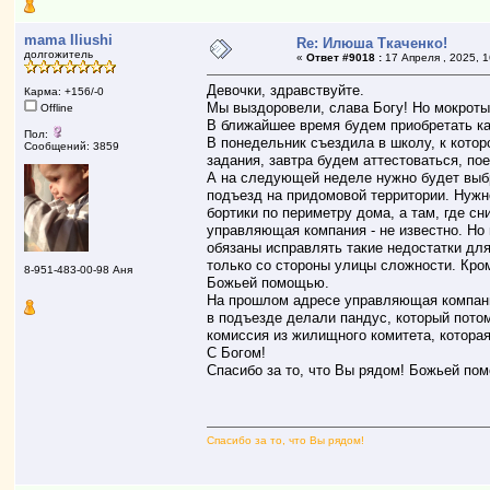
mama Iliushi
Re: Илюша Ткаченко!
долгожитель
«
Ответ #9018 :
17 Апреля , 2025, 1
Девочки, здравствуйте.
Карма: +156/-0
Мы выздоровели, слава Богу! Но мокроты
Offline
В ближайшее время будем приобретать ка
Пол:
В понедельник съездила в школу, к кото
Сообщений: 3859
задания, завтра будем аттестоваться, по
А на следующей неделе нужно будет выб
подъезд на придомовой территории. Нужн
бортики по периметру дома, а там, где с
управляющая компания - не известно. Но
обязаны исправлять такие недостатки дл
только со стороны улицы сложности. Кро
8-951-483-00-98 Аня
Божьей помощью.
На прошлом адресе управляющая компани
в подъезде делали пандус, который пото
комиссия из жилищного комитета, котора
С Богом!
Спасибо за то, что Вы рядом! Божьей пом
Спасибо за то, что Вы рядом!