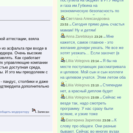
поступила на бюджет в РГУ нефти
и газа им.Губкина на
экономическую безопасность по
отдельной квоте. Было 2
Светлана Александровна
бюджетных места. Ее второе.
→Сегодня прямо день счастья
23:53
Первое место досталось БВИ. У
мамам! Ну и детям!
нее с медалью 280 баллов.
→Мне
Anna Zaretskaya
23:26
ой аттестации, взяла
кажется, самое главное - это
желание дочери уехать. Не все же
 из асфальта при входе в
бордюра. Очень высокие
хотят уезжать... Если захочет (в
авлять. Как сработает
будущем) уехать - то все
→Я бы на
Liliia Volegova
23:14
 тк управляющие компании
преодолеет, и общагу, и соседок,
месте поступающих рассматривала
стью доступная среда,
еще и будет рада, что живет в
сы. И это мы преодолеем с
и целевое. Мой сын и сын коллеги
общежитии (да, да, моей в прошло?
на целевом учатся. Этим летом оба
 пандус, столбики и даже
побывали на практике на своих
→Стипендии
Liliia Volegova
23:10
подтвердила дополнительно
предприятиях. И обоим
нет, а красный диплом будет
понравилось. Не самый плохой
→Сейчас не
Liliia Volegova
23:09
вариант, если надо определенну?
везде так, надо смотреть
программу. У нас сразу были
общить модератору
Записан
всякие, и узкие тоже
→К
Екатерина Зарипова
23:08
слову про общаги. Они разные
бывают. Сейчас во многих вузах