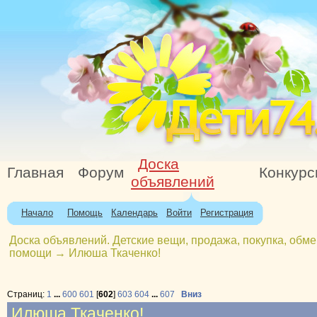
Доска
Главная
Форум
Конкур
объявлений
Начало
Помощь
Календарь
Войти
Регистрация
Доска объявлений. Детские вещи, продажа, покупка, обме
помощи
→
Илюша Ткаченко!
Страниц:
1
...
600
601
[
602
]
603
604
...
607
Вниз
Илюша Ткаченко!