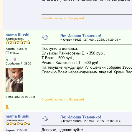
Спасибо за то, что Вы рядом!
mama Iliushi
Re: Илюша Ткаченко!
долгожитель
«
Ответ #9027 :
27 Мая , 2025, 04:29:08 »
Поступила денежка:
Карма: +156/-0
Эльвиры Райнесовны Е. - 350 руб.,
Offline
Т-Банк. - 500 руб.,
Пол:
Риммы Халитовны Ш. - 500 руб.
Сообщений: 3859
На текущие нужды для Илюшеньки собрано 19665
Спасибо Всем неравнодушным людям! Храни Вас
8-951-483-00-98 Аня
Спасибо за то, что Вы рядом!
mama Iliushi
Re: Илюша Ткаченко!
долгожитель
«
Ответ #9028 :
27 Мая , 2025, 05:02:00 »
Девочки, здравствуйте.
Карма: +156/-0