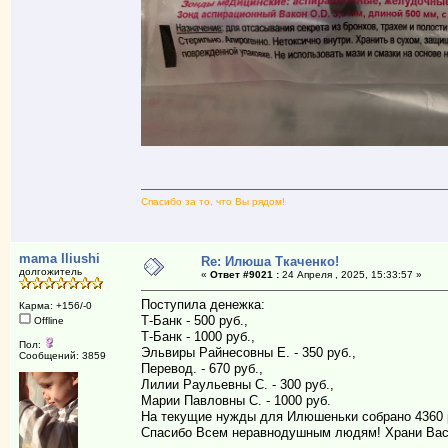
Спасибо за то, что Вы рядом!
mama Iliushi
Re: Илюша Ткаченко!
долгожитель
«
Ответ #9021 :
24 Апреля , 2025, 15:33:57 »
Поступила денежка:
Карма: +156/-0
Т-Банк - 500 руб.,
Offline
Т-Банк - 1000 руб.,
Пол:
Эльвиры Райнесовны Е. - 350 руб.,
Сообщений: 3859
Перевод. - 670 руб.,
Лилии Раульевны С. - 300 руб.,
Марии Павловны С. - 1000 руб.
На текущие нужды для Илюшеньки собрано 4360 
Спасибо Всем неравнодушным людям! Храни Вас