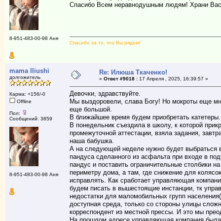
Спасибо Всем неравнодушным людям! Храни Вас
8-951-483-00-98 Аня
Спасибо за то, что Вы рядом!
mama Iliushi
Re: Илюша Ткаченко!
долгожитель
«
Ответ #9018 :
17 Апреля , 2025, 16:39:57 »
Девочки, здравствуйте.
Карма: +156/-0
Мы выздоровели, слава Богу! Но мокроты еще мно
Offline
еще большой.
Пол:
В ближайшее время будем приобретать катетеры.
Сообщений: 3859
В понедельник съездила в школу, к которой при
промежуточной аттестации, взяла задания, завтр
наша бабушка.
А на следующей неделе нужно будет выбраться 
пандуса сделанного из асфальта при входе в по
пандус и поставить ограничительные столбики на
периметру дома, а там, где снижение для колясо
8-951-483-00-98 Аня
исправлять. Как сработает управляющая компания
будем писать в вышестоящие инстанции, тк упра
недостатки для маломобильных групп населения(
доступная среда, только со стороны улицы сложн
корреспондент из местной прессы. И это мы пре
На прошлом адресе управляющая компания была