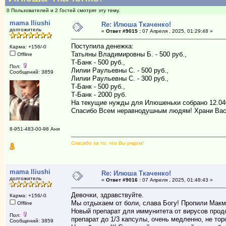
0 Пользователей и 2 Гостей смотрят эту тему.
mama Iliushi
Re: Илюша Ткаченко!
долгожитель
«
Ответ #9015 :
07 Апреля , 2025, 01:29:48 »
Поступила денежка:
Карма: +156/-0
Татьяны Владимировны Б. - 500 руб.,
Offline
Т-Банк - 500 руб.,
Пол:
Лилии Раульевны С. - 500 руб.,
Сообщений: 3859
Лилии Раульевны С. - 300 руб.,
Т-Банк - 500 руб.,
Т-Банк - 2000 руб.
На текущие нужды для Илюшеньки собрано 12.04
Спасибо Всем неравнодушным людям! Храни Вас
8-951-483-00-98 Аня
Спасибо за то, что Вы рядом!
mama Iliushi
Re: Илюша Ткаченко!
долгожитель
«
Ответ #9016 :
07 Апреля , 2025, 01:48:43 »
Девочки, здравствуйте.
Карма: +156/-0
Мы отдыхаем от боли, слава Богу! Пропили Макм
Offline
Новый препарат для иммунитета от вирусов прод
Пол:
препарат до 1/3 капсулы, очень медленно, не тор
Сообщений: 3859