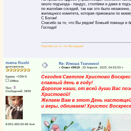
около подъезда - пандус, столбики и даже в под
по жалобам соседей, так как это было незаконно
жилищного комитета, которая приезжали по моем
С Богом!
Спасибо за то, что Вы рядом! Божьей помощи и б
Господи!
Спасибо за то, что Вы рядом!
mama Iliushi
Re: Илюша Ткаченко!
долгожитель
«
Ответ #9019 :
20 Апреля , 2025, 04:03:53 »
Сегодня Светлое Христово Воскрес
Карма: +156/-0
Offline
главный день в году!
Дорогие наши, от всей души Вас по
Пол:
Сообщений: 3859
Христовой!
Желаем Вам в этот День настоящей
и веры, обнимаем! Христос Воскресе!
8-951-483-00-98 Аня