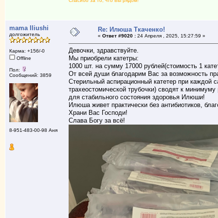
Спасибо за то, что Вы рядом!
mama Iliushi
Re: Илюша Ткаченко!
долгожитель
«
Ответ #9020 :
24 Апреля , 2025, 15:27:59 »
Девочки, здравствуйте.
Карма: +156/-0
Мы приобрели катетры:
Offline
1000 шт. на сумму 17000 рублей(стоимость 1 катет
Пол:
От всей души благодарим Вас за возможность пр
Сообщений: 3859
Стерильный аспирационный катетер при каждой с
трахеостомической трубочки) сводят к минимуму 
для стабильного состояния здоровья Илюши!
Илюша живет практически без антибиотиков, бл
Храни Вас Господи!
Слава Богу за всё!
8-951-483-00-98 Аня