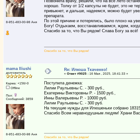
Позвонила врачу, решили, что на всё лето остан
хорошо. Толку от 1/2 капсулы не будет, это не те
привыкнет, и дальше, надеемся, можно будет ув
препарата.
По этой причине и потерялись, было плохо на ув
8-951-483-00-98 Аня
Богу! Отдыхаем, восстанавливаемся, ждем, когда
Спасибо за то, что Вы рядом! Слава Богу за всё!
Спасибо за то, что Вы рядом!
mama Iliushi
Re: Илюша Ткаченко!
долгожитель
«
Ответ #9025 :
16 Мая , 2025, 18:41:33 »
Поступила денежка:
Карма: +156/-0
Лилии Раульевны С. - 300 руб.,
Offline
Екатерины Викторовны Р. - 1500 руб.,
Пол:
Инны Валерьевны Р. - 10000 руб.
Сообщений: 3859
Лилии Раульевны С. - 300 руб.
На текущие нужды для Илюшеньки собрано 18315
Спасибо Всем неравнодушным людям! Храни Вас
8-951-483-00-98 Аня
Спасибо за то, что Вы рядом!