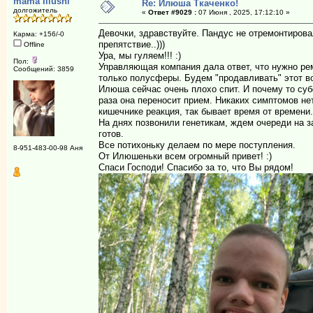
mama Iliushi
Re: Илюша Ткаченко!
долгожитель
«
Ответ #9029 :
07 Июня , 2025, 17:12:10 »
Девочки, здравствуйте. Пандус не отремонтировал
Карма: +156/-0
препятствие..)))
Offline
Ура, мы гуляем!!! :)
Пол:
Управляющая компания дала ответ, что нужно ре
Сообщений: 3859
только полусферы. Будем "продавливать" этот в
Илюша сейчас очень плохо спит. И почему то су
раза она переносит прием. Никаких симптомов не
кишечнике реакция, так бывает время от времени.
На днях позвонили генетикам, ждем очереди на з
готов.
Все потихоньку делаем по мере поступления.
8-951-483-00-98 Аня
От Илюшеньки всем огромный привет! :)
Спаси Господи! Спасибо за то, что Вы рядом!