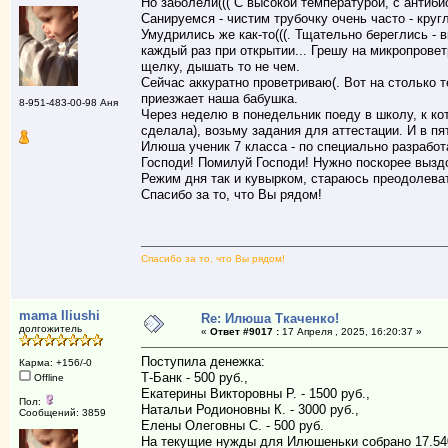
Но заболели((( С высокой температурой, с антиби
Санируемся - чистим трубочку очень часто - круг
Умудрились же как-то(((. Тщательно береглись 
каждый раз при открытии... Грешу на микропровет
щелку, дышать то не чем.
Сейчас аккуратно проветриваю(. Вот на столько 
приезжает наша бабушка.
8-951-483-00-98 Аня
Через неделю в понедельник поеду в школу, к к
сделала), возьму задания для аттестации. И в п
Илюша ученик 7 класса - по специально разработ
Господи! Помилуй Господи! Нужно поскорее вызд
Режим дня так и кувырком, стараюсь преодолевать
Спасибо за то, что Вы рядом!
Спасибо за то, что Вы рядом!
mama Iliushi
Re: Илюша Ткаченко!
долгожитель
«
Ответ #9017 :
17 Апреля , 2025, 16:20:37 »
Поступила денежка:
Карма: +156/-0
Т-Банк - 500 руб.,
Offline
Екатерины Викторовны Р. - 1500 руб.,
Пол:
Натальи Родионовны К. - 3000 руб.,
Сообщений: 3859
Елены Олеговны С. - 500 руб.
На текущие нужды для Илюшеньки собрано 17.54