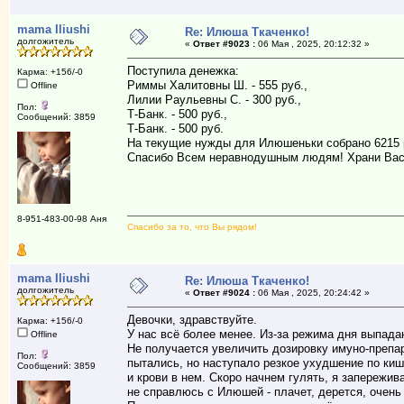
mama Iliushi
Re: Илюша Ткаченко!
долгожитель
«
Ответ #9023 :
06 Мая , 2025, 20:12:32 »
Поступила денежка:
Карма: +156/-0
Риммы Халитовны Ш. - 555 руб.,
Offline
Лилии Раульевны С. - 300 руб.,
Пол:
Т-Банк. - 500 руб.,
Сообщений: 3859
Т-Банк. - 500 руб.
На текущие нужды для Илюшеньки собрано 6215 
Спасибо Всем неравнодушным людям! Храни Вас
8-951-483-00-98 Аня
Спасибо за то, что Вы рядом!
mama Iliushi
Re: Илюша Ткаченко!
долгожитель
«
Ответ #9024 :
06 Мая , 2025, 20:24:42 »
Девочки, здравствуйте.
Карма: +156/-0
У нас всё более менее. Из-за режима дня выпада
Offline
Не получается увеличить дозировку имуно-препар
Пол:
пытались, но наступало резкое ухудшение по киш
Сообщений: 3859
и крови в нем. Скоро начнем гулять, я запережива
не справлюсь с Илюшей - плачет, дерется, очень 