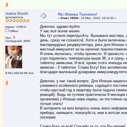
mama Iliushi
Re: Илюша Ткаченко!
долгожитель
«
Ответ #9026 :
16 Мая , 2025, 19:10:32 »
Девочки, здравствуйте.
Карма: +156/-0
У нас всё более менее.
Offline
Мы тут успели перетрухАть. Вызывали мастера, и
Пол:
день, сразу не сознался(. Хотя и были включены
Сообщений: 3859
бактерицидных рециркулятора, риск для Илюши за
местный иммунитет из-за наличия трахеостомичес
Я очень молилась, чтобы пронесло. И пронесло, 
утро поднялась температура выше 38, а я сразу,
таблетку амиксина. И всё, кроме этого эпизода 
амиксин - 3 таблетки. Слава Богу! Без антибиоти
благодаря маленькой дозировке иммуномодулятор
8-951-483-00-98 Аня
Девочки, у нас такой вопрос. Для Илюши нашелся
уязвимого особенного ребенка, сидящего постоян
чтобы круглый год в квартиру была подача свеже
реакций). Ведь не гуляем практически 9 месяцев 
организме) у Илюши ниже нормы, он постоянно н
лучше спать!
В интернете на мои вопросы очень мало информац
прибора, напишите, пожалуйста, мне в вотсап ил
поскорее.
Слава Богу за всё! Спасибо за то, что Вы рядом!