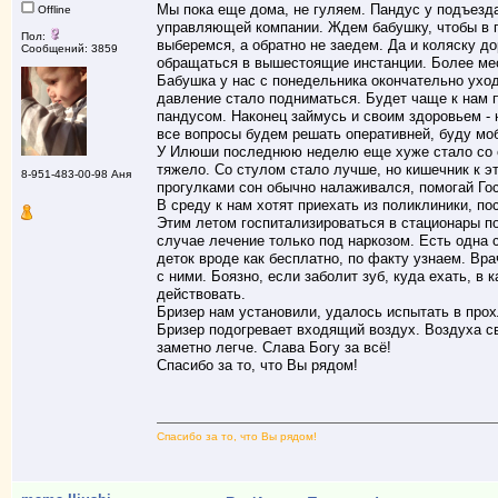
Мы пока еще дома, не гуляем. Пандус у подъезда
Offline
управляющей компании. Ждем бабушку, чтобы в п
Пол:
выберемся, а обратно не заедем. Да и коляску 
Сообщений: 3859
обращаться в вышестоящие инстанции. Более ме
Бабушка у нас с понедельника окончательно уход
давление стало подниматься. Будет чаще к нам п
пандусом. Наконец займусь и своим здоровьем - 
все вопросы будем решать оперативней, буду мо
У Илюши последнюю неделю еще хуже стало со сн
тяжело. Со стулом стало лучше, но кишечник к э
8-951-483-00-98 Аня
прогулками сон обычно налаживался, помогай Го
В среду к нам хотят приехать из поликлиники, п
Этим летом госпитализироваться в стационары по
случае лечение только под наркозом. Есть одна 
деток вроде как бесплатно, по факту узнаем. Вра
с ними. Боязно, если заболит зуб, куда ехать, в 
действовать.
Бризер нам установили, удалось испытать в прох
Бризер подогревает входящий воздух. Воздуха с
заметно легче. Слава Богу за всё!
Спасибо за то, что Вы рядом!
Спасибо за то, что Вы рядом!