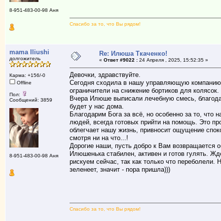
8-951-483-00-98 Аня
Спасибо за то, что Вы рядом!
mama Iliushi
Re: Илюша Ткаченко!
долгожитель
«
Ответ #9022 :
24 Апреля , 2025, 15:52:35 »
Девочки, здравствуйте.
Карма: +156/-0
Сегодня сходила в нашу управляющую компанию,
Offline
ограничители на снижение бортиков для колясок. С
Пол:
Вчера Илюше выписали лечебную смесь, благода
Сообщений: 3859
будет у нас дома.
Благодарим Бога за всё, но особенно за то, что 
людей, всегда готовых прийти на помощь. Это пр
облегчает нашу жизнь, привносит ощущение спок
смотря ни на что...!
Дорогие наши, пусть добро к Вам возвращается о
Илюшенька стабилен, активен и готов гулять. Жд
8-951-483-00-98 Аня
рискуем сейчас, так как только что переболели. Н
зеленеет, значит - пора пришла)))
Спасибо за то, что Вы рядом!