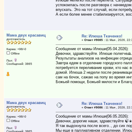
Илюше нелегко после перелета. Сатурацию
успокоилась после разговора с начмедом
впускать. Это на тот случай, если потреб
А если более менее стабилизируется, во
Мама двух красавиц
Re: Илюша Ткаченко!
долгожитель
«
Ответ #9085 :
11 Мая , 2026, 22:
Сообщение от мамы Илюши(05.04.2026):
Карма: +98/-0
Девочки, здравствуйте. Илюше полегче🙏
Offline
Результаты анализов на мнфекции отрица
Пол:
Завтра едем в отделение городского палл
Сообщений: 3865
потребуется переливание крови, кто нас 
домой. Илюша 2 недели после реанимации
сам на бочок, сажаю на попу во время ин
Божьей помощи, Божьей милости и Благод
Мама двух красавиц
Re: Илюша Ткаченко!
долгожитель
«
Ответ #9086 :
11 Мая , 2026, 22:
Сообщение от мамы Илюши(06.05.2026):
Карма: +98/-0
Девочки, дорогие наши, здравствуйте 🍃☀
Offline
Я так выдохнула после всего.., до сих п
Пол:
Мы еще в паллиативном отделении. Илюша
Сообщений: 3865