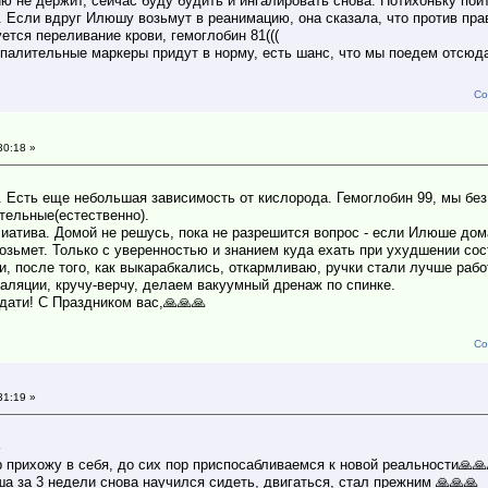
 не держит, сейчас буду будить и ингалировать снова. Потихоньку пои
. Если вдруг Илюшу возьмут в реанимацию, она сказала, что против пра
уется переливание крови, гемоглобин 81(((
спалительные маркеры придут в норму, есть шанс, что мы поедем отсюд
Со
30:18 »
. Есть еще небольшая зависимость от кислорода. Гемоглобин 99, мы без
тельные(естественно).
иатива. Домой не решусь, пока не разрешится вопрос - если Илюше дом
возьмет. Только с уверенностью и знанием куда ехать при ухудшении со
, после того, как выкарабкались, откармливаю, ручки стали лучше рабо
галяции, кручу-верчу, делаем вакуумный дренаж по спинке.
ати! С Праздником вас,🙏🙏🙏
Со
31:19 »
️
ор прихожу в себя, до сих пор приспосабливаемся к новой реальности🙏🙏
 за 3 недели снова научился сидеть, двигаться, стал прежним 🙏🙏🙏