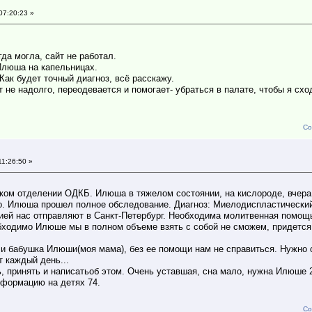
07:20:23 »
гда могла, сайт не работал.
Илюша на капельницах.
Как будет точный диагноз, всё расскажу.
 не надолго, переодевается и помогает- убраться в палате, чтобы я схо
Со
11:26:50 »
ском отделении ОДКБ. Илюша в тяжелом состоянии, на кислороде, вчера
его. Илюша прошел полное обследование. Диагноз: Миелодиспластически
цией нас отправляют в Санкт-Петербург. Необходима молитвенная помощ
обходимо Илюше мы в полном объеме взять с собой не сможем, придется 
 и бабушка Илюши(моя мама), без ее помощи нам не справиться. Нужно
т каждый день...
, принять и написатьоб этом. Очень уставшая, сна мало, нужна Илюше 2
нформацию на детях 74.
Со