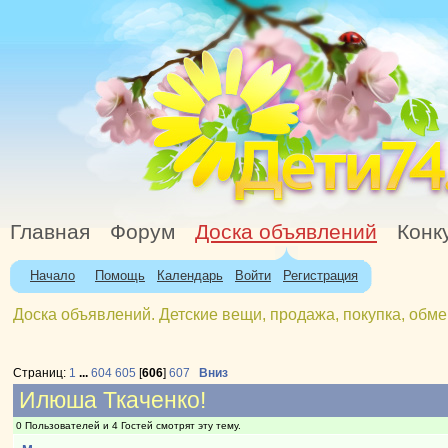
Главная
Форум
Доска объявлений
Конк
Начало
Помощь
Календарь
Войти
Регистрация
Доска объявлений. Детские вещи, продажа, покупка, обме
Страниц:
1
...
604
605
[
606
]
607
Вниз
Илюша Ткаченко!
0 Пользователей и 4 Гостей смотрят эту тему.