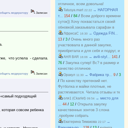
отличное, всем довольна!
→ НАГОРНАЯ
Tatusya.mart
22:22
общить модератору
Записан
т...
154
/
84
/
Всем доброго времени
суток)) Хочу похвастаться своей
обновкой,заказывала сарафан в
закупке (Нагорная трикотаж) и
→ Одежда FIN...
ЛфрисаС
16:30
осталась в полном восторге от
13
/
3
/
Очень много раз
а.
качества)) Соответствие
участвовала в данной закупке,
размерности и качество Выше
приобретала и для себя и подруг, и
всяких похвал))
джинсы, и джемпера, и платья, и
→ avili-styl...
141
/
АНЯ BAR
16:06
уже, что успела - сделала.
блузки, вещи качественные,
76
/
Закупка супер! Вс? в размер и
соответствуют размеру и
качество отличное.
описанию, организатор умничка
общить модератору
Записан
→ Фабрика тр...
9
/
3
Оракул
11:30
всегда оперативно отвечает, с
/
По качеству претензий нет.
удовольствием буду участвовать
Футболка и майки плотные, не
еще!
растягиваются. Читала отзывы и тк
ка «самый подходящий
люблю не в облипку вещи, на свой
→ место для
оля1 (Ckarlet)
09:54
46р-р заказала все вещи 48, все
...
44
/
12
/
Открыла закупку
равно получилось в облипку, и на
, которая совсем ребенка
качественных зонтов 3 слона
мой взгляд на рост 165-168
,пробуем собрать
женский, у меня 173 мне
https://zakupki.deti74.ru/index.php?
→
Екатерина Тимакова
22:17
коротковато, но ношу все вещи с
route=purchase/show&id=1851321
Варшава-по...
128
/
13
/
купила