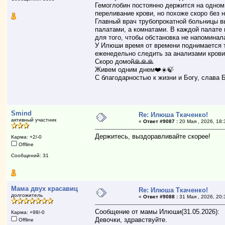
Гемоглобин постоянно держится на одном 
переливание крови, но похоже скоро без 
Главный врач трубопрокатной больницы в
палатами, а комнатами. В каждой палате
для того, чтобы обстановка не напоминал
У Илюши время от времени поднимается т
еженедельно следить за анализами крови
Скоро домой🙏🙏🙏
Живем одним днем❤️☀️🍃
С благодарностью к жизни и Богу, слава Б
Smind
Re: Илюша Ткаченко!
активный участник
«
Ответ #9087 :
20 Мая , 2026, 18:
Держитесь, выздоравливайте скорее!
Карма: +2/-0
Offline
Сообщений: 31
Мама двух красавиц
Re: Илюша Ткаченко!
долгожитель
«
Ответ #9088 :
31 Мая , 2026, 20:
Сообщение от мамы Илюши(31.05.2026):
Карма: +98/-0
Девочки, здравствуйте.
Offline