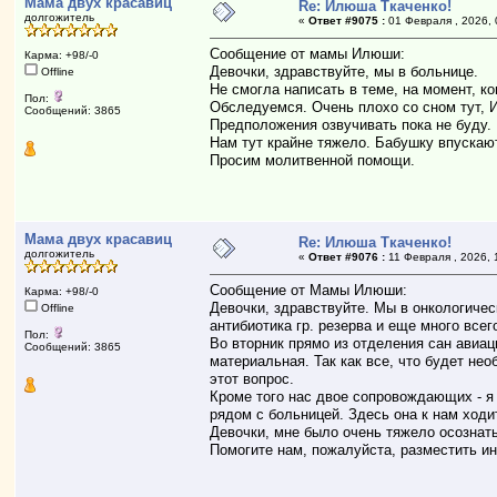
Мама двух красавиц
Re: Илюша Ткаченко!
долгожитель
«
Ответ #9075 :
01 Февраля , 2026, 
Сообщение от мамы Илюши:
Карма: +98/-0
Девочки, здравствуйте, мы в больнице.
Offline
Не смогла написать в теме, на момент, ко
Пол:
Обследуемся. Очень плохо со сном тут, 
Сообщений: 3865
Предположения озвучивать пока не буду. 
Нам тут крайне тяжело. Бабушку впускают
Просим молитвенной помощи.
Мама двух красавиц
Re: Илюша Ткаченко!
долгожитель
«
Ответ #9076 :
11 Февраля , 2026, 
Сообщение от Мамы Илюши:
Карма: +98/-0
Девочки, здравствуйте. Мы в онкологиче
Offline
антибиотика гр. резерва и еще много вс
Пол:
Во вторник прямо из отделения сан авиа
Сообщений: 3865
материальная. Так как все, что будет не
этот вопрос.
Кроме того нас двое сопровождающих - я
рядом с больницей. Здесь она к нам ходи
Девочки, мне было очень тяжело осознать
Помогите нам, пожалуйста, разместить и