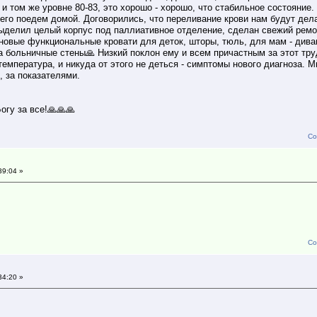
и том же уровне 80-83, это хорошо - хорошо, что стабильное состояние
него поедем домой. Договорились, что переливание крови нам будут дел
ыделил целый корпус под паллиативное отделение, сделан свежий ремо
 новые функциональные кровати для деток, шторы, тюль, для мам - див
а больничные стены🙏 Низкий поклон ему и всем причастным за этот тру
емпература, и никуда от этого не деться - симптомы нового диагноза. 
, за показателями.
огу за все!🙏🙏🙏
Со
39:04 »
Со
34:20 »