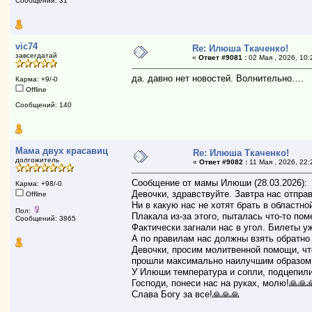
Сообщений: 31
vic74
Re: Илюша Ткаченко!
завсегдатай
«
Ответ #9081 :
02 Мая , 2026, 10:
да. давно нет новостей. Волнительно….
Карма: +9/-0
Offline
Сообщений: 140
Мама двух красавиц
Re: Илюша Ткаченко!
долгожитель
«
Ответ #9082 :
11 Мая , 2026, 22:
Сообщение от мамы Илюши (28.03.2026):
Карма: +98/-0
Девочки, здравствуйте. Завтра нас отпра
Offline
Ни в какую нас не хотят брать в областн
Пол:
Плакала из-за этого, пыталась что-то пом
Сообщений: 3865
Фактически загнали нас в угол. Билеты у
А по правилам нас должны взять обратно
Девочки, просим молитвенной помощи, что
прошли максимально наилучшим образом,
У Илюши температура и сопли, подцепили,
Господи, понеси нас на руках, молю!🙏🙏
Слава Богу за все!🙏🙏🙏