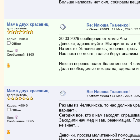
Больше написать нет сил, собираем вещ
Мама двух красавиц
Re: Илюша Ткаченко!
долгожитель
«
Ответ #9083 :
11 Мая , 2026, 22:
30.03.2026 сообщение от мамы Ани:
Карма: +98/-0
Девочки, здравствуйте. Мы прилетели в 
Offline
На месте. Условия здесь, конечно, грязь.
Пол:
Нас пока не лечат, только берут анализы.
Сообщений: 3865
Илюша перенес полет более менее. В сам
Дала необходимые лекарства, сделали ин
Мама двух красавиц
Re: Илюша Ткаченко!
долгожитель
«
Ответ #9084 :
11 Мая , 2026, 22:
Раз мы из Челябинска, то нас должна бра
Карма: +98/-0
вариант».
Offline
Сегодня все, кто к нам заходят, спрашива
Пол:
Заходили нач мед и зав. реанимации. Пло
Сообщений: 3865
не знает…
Девочки, просим молитвенной помощи🙏