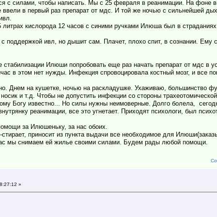
ся с силами, чтобы написать. Мы с 25 февраля в реанимации. На фоне 
 ввели в первый раз препарат от мдс. И той же ночью с сильнейшей ды
ивл.
15 литрах кислорода 12 часов с синими ручками Илюша был в страданиях
с поддержкой ивл, но дышит сам. Плачет, плохо спит, в сознании. Ему 
 стабилизации Илюши попробовать еще раз начать препарат от мдс в у
йчас в этом нет нужды. Инфекция спровоцировала костный мозг, и все по
но. Днем на кушетке, ночью на раскладушке. Ухаживаю, большинство фу
 носик и т.д. Чтобы не допустить инфекции со стороны трахеотомической 
ному Богу известно... Но силы нужны неимоверные. Долго болела, сегод
нутрянку реанимации, все это угнетает. Приходят психологи, был психо
помощи за Илюшеньку, за нас обоих.
-стирает, приносит из пункта выдачи все необходимое для Илюши(заказ
йчас мы снимаем ей жилье своими силами. Будем рады любой помощи.
Со
8:27:12 »