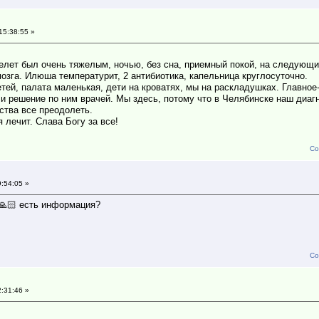
15:38:55 »
релет был очень тяжелым, ночью, без сна, приемный покой, на следующи
мозга. Илюша температурит, 2 антибиотика, капельница круглосуточно.
етей, палата маленькая, дети на кроватях, мы на раскладушках. Главно
 решение по ним врачей. Мы здесь, потому что в Челябинске наш диагн
ства все преодолеть.
 лечит. Слава Богу за все!
Со
9:54:05 »
🙏🏻 есть информация?
Со
2:31:46 »