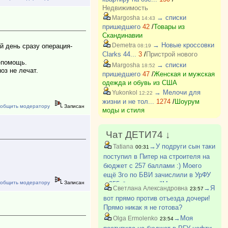
Недвижимость
→ списки
Margosha
14:43
пришедшего
42
/
Товары из
Скандинавии
→ Новые кроссовки
Demetra
й день сразу операция-
08:19
Clarks 44...
3
/
Пристрой нового
е-помощь.
→ списки
Margosha
18:52
оз не лечат.
пришедшего
47
/
Женская и мужская
одежда и обувь из США
→ Мелочи для
Yukonkol
12:22
жизни и не тол...
1274
/
Шоурум
общить модератору
Записан
моды и стиля
Чат ДЕТИ74 ↓
→У подруги сын таки
Tatiana
00:31
поступил в Питер на строителя на
бюджет с 257 баллами :) Моего
ещё 3го по БВИ зачислили в УрФУ
общить модератору
Записан
с 255 баллами на "Механика и
→Я
Светлана Александровна
23:57
моделирование". Мы очень рады за
вот прямо против отъезда дочери!
всех детей, кто поступил :)
Прямо никак я не готова?
→Моя
Olga Ermolenko
23:54