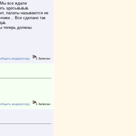
. Мы все ждали
ать здесь🙏🙏🙏
нт, палаты называются не
анчики… Все сделано так
д🙏
Мы теперь должны
общить модератору
Записан
общить модератору
Записан