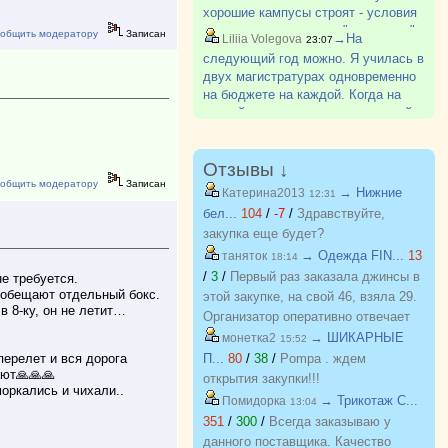
хорошие кампусы строят - условия
очень даже классные. "коридорок"
общить модератору
Записан
→На
Liliia Volegova
23:07
уже не так много. Ну и съем
следующий год можно. Я училась в
квартиры по цене совсем не
двух магистратурах одновременно
сопоставим с ценой за общагу,
на бюджете на каждой. Когда на
особен?
первой выпустилась, то на второй
честно сходила перешла на
контракт. И с бакалавриатом так
делают. Одновременно в одном ?
Отзывы ↓
общить модератору
Записан
→ Нижние
Катерина2013
12:31
бел...
104
/
-7
/
Здравствуйте,
закупка еще будет?
→ Одежда FIN...
13
таняток
18:14
/
3
/
Первый раз заказала джинсы в
е требуется.
, обещают отдельный бокс.
этой закупке, на свой 46, взяла 29.
в 8-ку, он не летит…
Организатор оперативно отвечает
на вопросы. Спасибо!!!
→ ШИКАРНЫЕ
монетка2
15:52
перелет и вся дорога
П...
80
/
38
/
Pompa . ждем
уют🙏🙏🙏
открытия закупки!!!
моркались и чихали..
→ Трикотаж C...
Помидорка
13:04
351
/
300
/
Всегда заказываю у
данного поставщика. Качество