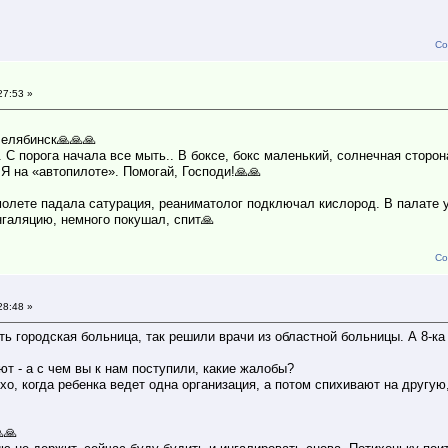
и
Со
27:53 »
Челябинск🙏🙏🙏
.. С порога начала все мыть.. В боксе, бокс маленький, солнечная сторон
 Я на «автопилоте». Помогай, Господи!🙏🙏
олете падала сатурация, реаниматолог подключал кислород. В палате 
галяцию, немного покушал, спит🙏
Со
28:48 »
ть городская больница, так решили врачи из областной больницы. А 8-
ют - а с чем вы к нам поступили, какие жалобы?
хо, когда ребенка ведет одна организация, а потом спихивают на другую
🙏