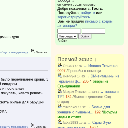
08 Августа , 2026, 04:29:50
Добро пожаловать,
Гость
.
Пожалуйста,
войдите
или
зарегистрируйтесь
.
Вам не пришло
письмо с кодом
активации?
дила в душ.
Войти
общить модератору
Записан
Прямой эфир ↓
→ Илюша Ткаченко!
Ольчик
16:37
9097
/
Просьбы о помощи
→ DM-витамины из
K-a-t-y-a
14:45
 было переливание крови, 3
Германии ф...
286
/
Товары из
й синдром.
Скандинавии
ь и посильная
→ новости
Мадам Пчелкина
13:41
покупать, как-то решать
ТУТ
184
/
Вместе дешевле Сад
огород
 снять жилье для бабушки
→ Белье для
Yukonkol
14:37
4/7.
женщин с пышным...
192
/
Шоурум
моды и стиля
→ Сдам 3-ую
fatka1983
10:11
общить модератору
Записан
квартиру на озе...
150
/