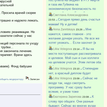
поступила на бюджет в РГУ нефти
вирусной
и газа им.Губкина на
хательной
экономическую безопасность по
. Просила врачей скорее
отдельной квоте. Было 2
Светлана Александровна
бюджетных места. Ее второе.
→Сегодня прямо день счастья
23:53
страшно и надоело лежать.
Первое место досталось БВИ. У
мамам! Ну и детям!
нее с медалью 280 баллов.
→Мне
Anna Zaretskaya
23:26
словиях реанимации. Но
кажется, самое главное - это
казатели сейчас у нас
желание дочери уехать. Не все же
хотят уезжать... Если захочет (в
нкций персонала по уходу
будущем) уехать - то все
трубки...
→Я бы на
Liliia Volegova
23:14
ня закончила лечение.
преодолеет, и общагу, и соседок,
месте поступающих рассматривала
терапевт. Врачи здесь
еще и будет рада, что живет в
и целевое. Мой сын и сын коллеги
общежитии (да, да, моей в прошло?
на целевом учатся. Этим летом оба
ываем). Фонд бабушке
побывали на практике на своих
→Стипендии
Liliia Volegova
23:10
предприятиях. И обоим
нет, а красный диплом будет
понравилось. Не самый плохой
→Сейчас не
Liliia Volegova
23:09
вариант, если надо определенну?
общить модератору
Записан
везде так, надо смотреть
программу. У нас сразу были
всякие, и узкие тоже
→К
Екатерина Зарипова
23:08
слову про общаги. Они разные
бывают. Сейчас во многих вузах