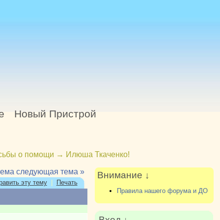
е
Новый Пристрой
сьбы о помощи
→
Илюша Ткаченко!
тема
следующая тема »
Внимание ↓
равить эту тему
|
Печать
Правила нашего форума и ДО
Вход ↓