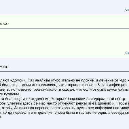
Со
29:02 »
Со
25:03 »
вляют «домой». Раз анализы относительно не плохие, и лечение от мдс н
ой больнице, врачи договорились, что отправляют нас в 8-ку в инфекцию
енять, но позвонил реаниматолог и сказал, что если отказываемся ехать 
же куплены.
 та больница и то отделение, которые направили в федеральный центр.
бы улететь(здесь сейчас часто отменяют рейсы из-за дронов) и, чтобы 
 чтобы Илюшенька перенес полет хорошо, пусть все инфекции нас мин
 когда перевели в отделение, снова были в палате не одни, а соседи с
