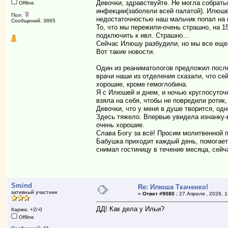
Девочки, здравствуйте. Не могла собрать
Offline
инфекции(заболели всей палатой). Илюше
Пол:
недостаточностью наш мальчик попал на 
Сообщений: 3865
То, что мы пережили-очень страшно, на 
подключить к ивл. Страшно...
Сейчас Илюшу разбудили, но мы все еще 
Вот такие новости.
Один из реаниматологов предложил после
врачи наши из отделения сказали, что се
хорошие, кроме гемоглобина.
Я с Илюшей и днем, и ночью круглосуточ
взяла на себя, чтобы не повредили ротик,
Девочки, что у меня в душе творится, од
Здесь тяжело. Впервые увидела изнанку-в
очень хорошие.
Слава Богу за всё! Просим молитвенной 
Бабушка приходит каждый день, помогает
снимал гостиницу в течение месяца, се
Smind
Re: Илюша Ткаченко!
активный участник
«
Ответ #9080 :
27 Апреля , 2026, 1
ДД! Как дела у Ильи?
Карма: +2/-0
Offline