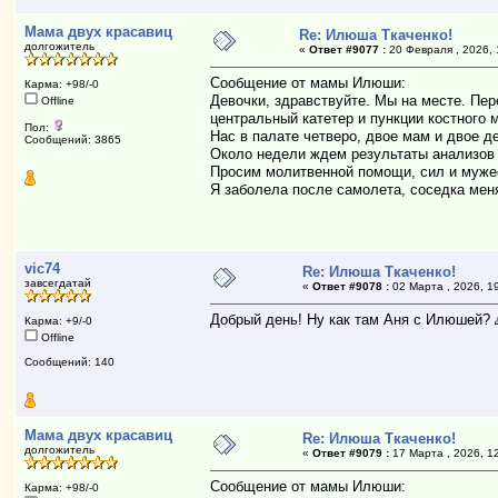
Мама двух красавиц
Re: Илюша Ткаченко!
долгожитель
«
Ответ #9077 :
20 Февраля , 2026, 
Cообщение от мамы Илюши:
Карма: +98/-0
Девочки, здравствуйте. Мы на месте. Пе
Offline
центральный катетер и пункции костного 
Пол:
Нас в палате четверо, двое мам и двое д
Сообщений: 3865
Около недели ждем результаты анализов и
Просим молитвенной помощи, сил и муже
Я заболела после самолета, соседка меня
vic74
Re: Илюша Ткаченко!
завсегдатай
«
Ответ #9078 :
02 Марта , 2026, 1
Добрый день! Ну как там Аня с Илюшей? 
Карма: +9/-0
Offline
Сообщений: 140
Мама двух красавиц
Re: Илюша Ткаченко!
долгожитель
«
Ответ #9079 :
17 Марта , 2026, 1
Сообщение от мамы Илюши:
Карма: +98/-0